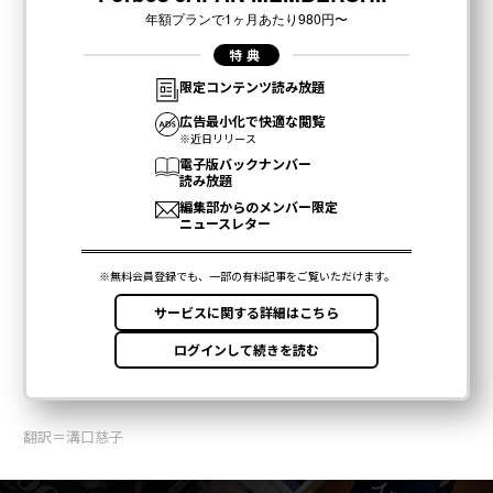
翻訳＝溝口慈子