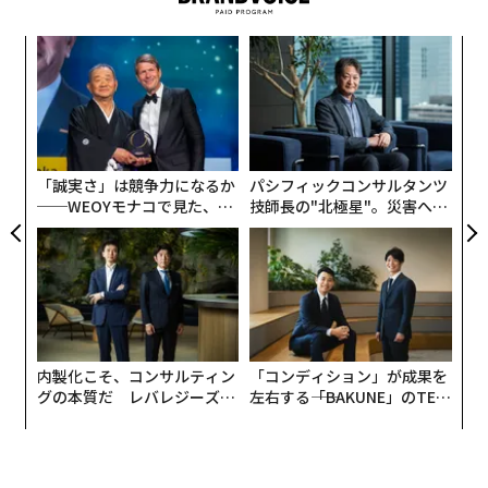
〈7
ャ
ト
エ
リア
設オ
UM
が
が
「誠実さ」は競争力になるか
パシフィックコンサルタンツ
──WEOYモナコで見た、く
技師長の"北極星"。災害への
ら寿司の経営哲学
無力感を乗り越え見つけた、
防災一筋20年の答え
内製化こそ、コンサルティン
「コンディション」が成果を
グの本質だ レバレジーズが
左右する――「BAKUNE」のTEN
実践する、次世代ファームの
TIALが支える「挑戦者の明
全貌
日」