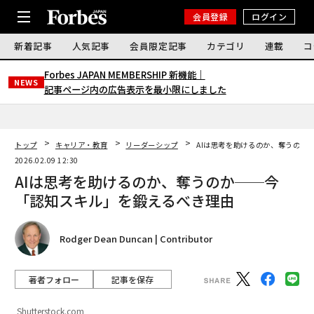
会員登録
ログイン
新着記事
人気記事
会員限定記事
カテゴリ
連載
コ
Forbes JAPAN MEMBERSHIP 新機能｜
NEWS
記事ページ内の広告表示を最小限にしました
トップ
キャリア・教育
リーダーシップ
AIは思考を助けるのか、奪うのか
2026.02.09 12:30
AIは思考を助けるのか、奪うのか──今
「認知スキル」を鍛えるべき理由
Rodger Dean Duncan | Contributor
著者フォロー
記事を保存
Shutterstock.com