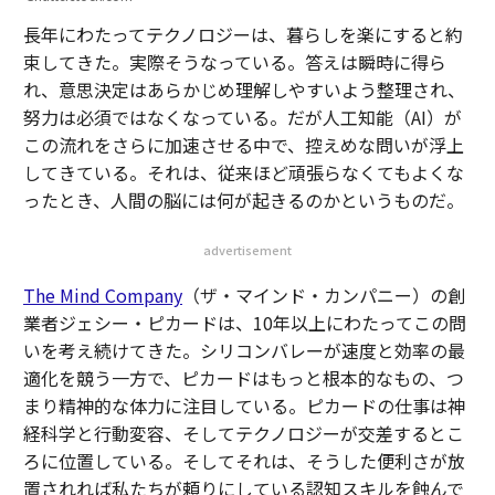
長年にわたってテクノロジーは、暮らしを楽にすると約
束してきた。実際そうなっている。答えは瞬時に得ら
れ、意思決定はあらかじめ理解しやすいよう整理され、
努力は必須ではなくなっている。だが人工知能（AI）が
この流れをさらに加速させる中で、控えめな問いが浮上
してきている。それは、従来ほど頑張らなくてもよくな
ったとき、人間の脳には何が起きるのかというものだ。
advertisement
The Mind Company
（ザ・マインド・カンパニー）の創
業者ジェシー・ピカードは、10年以上にわたってこの問
いを考え続けてきた。シリコンバレーが速度と効率の最
適化を競う一方で、ピカードはもっと根本的なもの、つ
まり精神的な体力に注目している。ピカードの仕事は神
経科学と行動変容、そしてテクノロジーが交差するとこ
ろに位置している。そしてそれは、そうした便利さが放
置されれば私たちが頼りにしている認知スキルを蝕んで