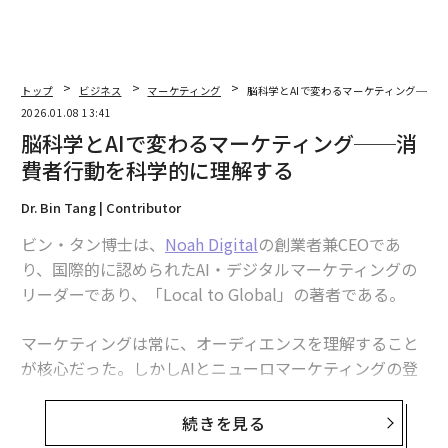
トップ
ビジネス
マーケティング
脳科学とAIで変わるマーケティング──
2026.01.08 13:41
脳科学とAIで変わるマーケティング──消
費者行動を科学的に理解する
Dr. Bin Tang | Contributor
ビン・タン博士は、
Noah Digital
の創業者兼CEOであ
り、国際的に認められたAI・デジタルマーケティングの
リーダーであり、「Local to Global」の著者である。
マーケティングは常に、オーディエンスを理解すること
が核心だった。しかしAIとニューロマーケティングの登
場により、人々がどのように考え、感じ、意思決定を行
うかをより深く理解できるようになった。かつては推測
続きを見る
に頼っていたものが、今や科学となり、ブランドが人々