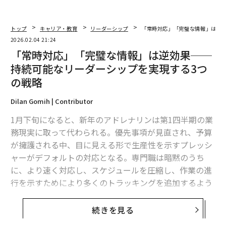
トップ
キャリア・教育
リーダーシップ
「常時対応」「完璧な情報」は逆
2026.02.04 21:24
「常時対応」「完璧な情報」は逆効果──
持続可能なリーダーシップを実現する3つ
の戦略
Dilan Gomih | Contributor
1月下旬になると、新年のアドレナリンは第1四半期の業
務現実に取って代わられる。優先事項が見直され、予算
が擁護される中、目に見える形で生産性を示すプレッシ
ャーがデフォルトの対応となる。専門職は暗黙のうち
に、より速く対応し、スケジュールを圧縮し、作業の進
行を示すためにより多くのトラッキングを追加するよう
促される。
続きを見る
リスクは、これらの行動がすでに緊張状態にあるシステ