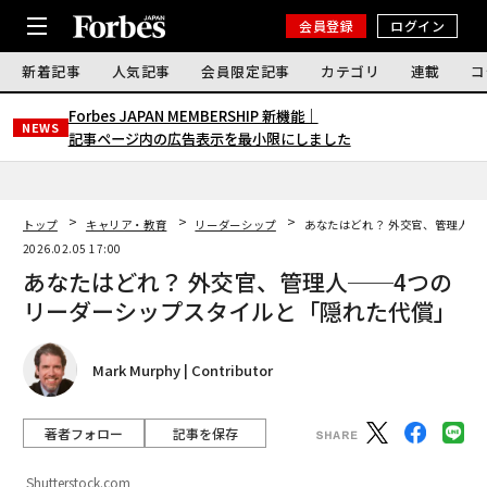
会員登録
ログイン
新着記事
人気記事
会員限定記事
カテゴリ
連載
コ
Forbes JAPAN MEMBERSHIP 新機能｜
NEWS
記事ページ内の広告表示を最小限にしました
トップ
キャリア・教育
リーダーシップ
あなたはどれ？ 外交官、管理人─
2026.02.05 17:00
あなたはどれ？ 外交官、管理人──4つの
リーダーシップスタイルと「隠れた代償」
Mark Murphy | Contributor
著者フォロー
記事を保存
Shutterstock.com