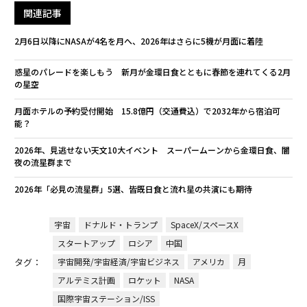
関連記事
2月6日以降にNASAが4名を月へ、2026年はさらに5機が月面に着陸
惑星のパレードを楽しもう 新月が金環日食とともに春節を連れてくる2月
の星空
月面ホテルの予約受付開始 15.8億円（交通費込）で2032年から宿泊可
能？
2026年、見逃せない天文10大イベント スーパームーンから金環日食、闇
夜の流星群まで
2026年「必見の流星群」5選、皆既日食と流れ星の共演にも期待
宇宙
ドナルド・トランプ
SpaceX/スペースX
スタートアップ
ロシア
中国
タグ：
宇宙開発/宇宙経済/宇宙ビジネス
アメリカ
月
アルテミス計画
ロケット
NASA
国際宇宙ステーション/ISS