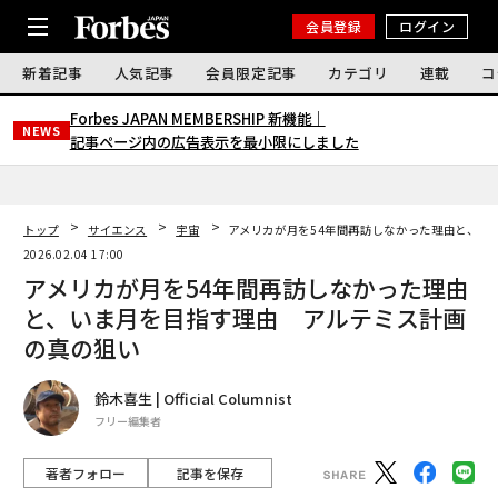
会員登録
ログイン
新着記事
人気記事
会員限定記事
カテゴリ
連載
コ
Forbes JAPAN MEMBERSHIP 新機能｜
NEWS
記事ページ内の広告表示を最小限にしました
トップ
サイエンス
宇宙
アメリカが月を54年間再訪しなかった理由と、い
2026.02.04 17:00
アメリカが月を54年間再訪しなかった理由
と、いま月を目指す理由 アルテミス計画
の真の狙い
鈴木喜生 | Official Columnist
フリー編集者
著者フォロー
記事を保存