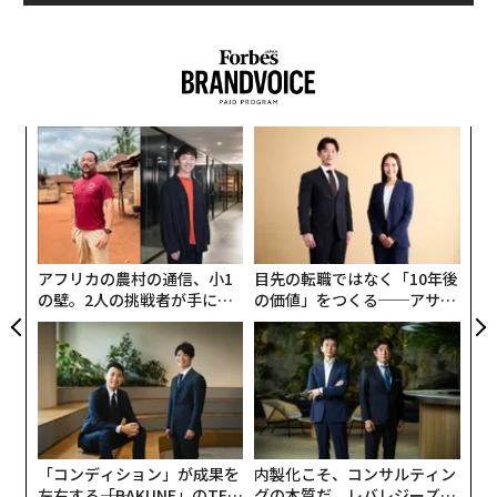
面に到達させるようNASAに命じた。
一方で中国は、同国初となる有人月面着陸を2030年に予
定し、そのスケジュールは前倒しされる可能性さえあ
る。今年、中国は無人月着陸機「嫦娥7号」を月の南極
“
に着陸させるが、それは月面に「水の氷」の所在を探る
シ
とともに、有人月面探査の着陸候補地を決定するための
グ
パ
調査でもある。
技
無
強力な国家主導のもと、どの国よりもオンタイムで宇宙
防
アフリカの農村の通信、小1
目先の転職ではなく「10年後
計画を推進している中国と、民間とともに多角的かつ持
の壁。2人の挑戦者が手にし
の価値」をつくる──アサイ
続可能な宇宙探査の実現を図る米国。どちらも2030年代
た「次なる武器」
ンの長期伴走型支援とは
に月面基地の建設を目指しているが、2026年にはじまる
ムーンレースは、その優位性を図るバロメータとなる。
「地球から最も離れた人類」になる
SLSロケットとオリオン宇宙船の統合作業は、すでに昨
「コンディション」が成果を
内製化こそ、コンサルティン
年12月に完了している。全長98mにおよぶその巨体は、
左右する――「BAKUNE」のTEN
グの本質だ レバレジーズが