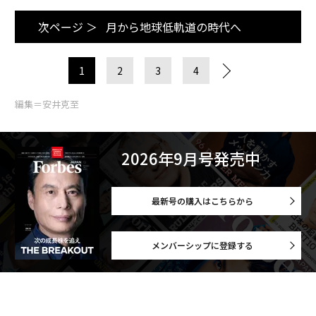
次ページ ＞
月から地球低軌道の時代へ
1
2
3
4
編集＝安井克至
2026年9月号発売中
最新号の購入はこちらから
メンバーシップに登録する