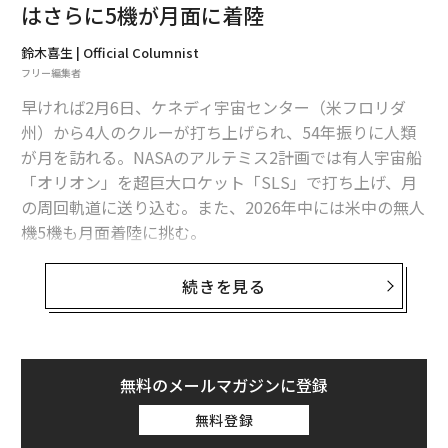
はさらに5機が月面に着陸
鈴木喜生 | Official Columnist
フリー編集者
早ければ2月6日、ケネディ宇宙センター（米フロリダ
州）から4人のクルーが打ち上げられ、54年振りに人類
が月を訪れる。NASAのアルテミス2計画では有人宇宙船
「オリオン」を超巨大ロケット「SLS」で打ち上げ、月
の周回軌道に送り込む。また、2026年中には米中の無人
機5機も月面着陸に挑む。
アルテミス2は当初2021年に予定されていたが、幾度と
続きを見る
なく延期されてきた。2027年にはクルーを月面に降ろす
アルテミス3も予定されているが、それも間に合いそう
もない。この事態を立て直すべく米国は2025年12月、1
1カ月間にわたって不在だったNASA長官のポストにジャ
無料のメールマガジンに登録
レッド・アイザックマン氏を任命。同時にトランプ氏は
無料登録
大統領令を発し、遅くとも2028年9月までにクルーを月