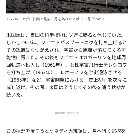
1972年、アポロ計画で最後に月を訪れたアポロ17号 (c)NASA
米国民は、自国の科学技術はソ連に勝ると信じていた。
しかし1957年、ソビエトがスプートニクを打ち上げると
その認識はくつがえされ、宇宙から原爆が落ちてくる可
能性に脅えた。その後もソビエトはガガーリンを地球周
回軌道へ投入し（1961年）、女性宇宙飛行士テレシコワ
を打ち上げ（1963年）、レオーノフを宇宙遊泳させる
（1965年）など、宇宙開発における「史上初」を次々に
成し遂げ、その間、米国は辛うじてその後を追う状態が
続いた。
advertisement
この状況を覆そうとケネディ大統領は、月へ行く選択を