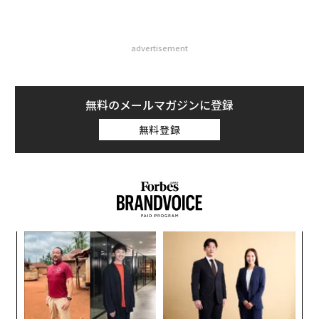
advertisement
無料のメールマガジンに登録
無料登録
“
シ
グ
パ
技
無
防