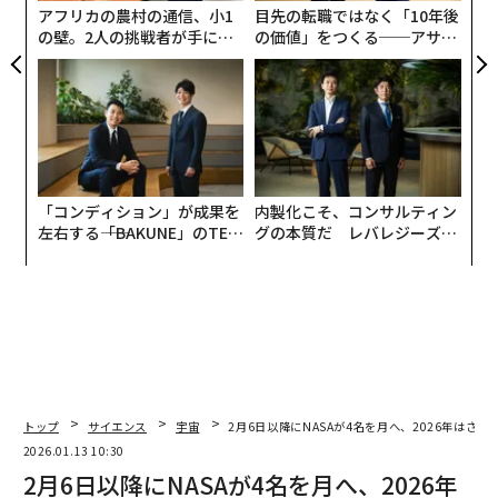
アフリカの農村の通信、小1
目先の転職ではなく「10年後
の壁。2人の挑戦者が手にし
の価値」をつくる──アサイ
た「次なる武器」
ンの長期伴走型支援とは
「コンディション」が成果を
内製化こそ、コンサルティン
左右する――「BAKUNE」のTEN
グの本質だ レバレジーズが
TIALが支える「挑戦者の明
実践する、次世代ファームの
日」
全貌
トップ
サイエンス
宇宙
2月6日以降にNASAが4名を月へ、2026年はさら
2026.01.13 10:30
2月6日以降にNASAが4名を月へ、2026年