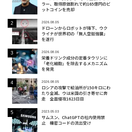
ラー、取得原価割れで約165億円のビ
ットコインを売却
2026.08.05
ドローンからロボットが降下、ウク
ライナが世界初の「無人空挺強襲」
を遂行
2026.08.06
栄養ドリンク成分の定番タウリンに
「老化細胞」を除去するメカニズム
を発見
2026.08.05
ロシアの攻撃で給油所が150キロにわ
たり全滅、ウは米国の引き寄せに奔
走 全面侵攻1623日目
2023.05.03
サムスン、ChatGPTの社内使用禁
止 機密コードの流出受け