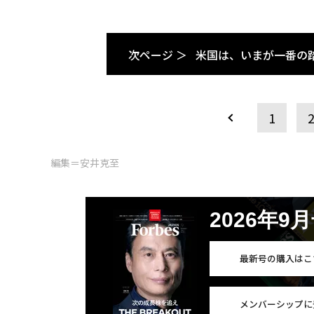
次ページ ＞
米国は、いまが一番の
1
編集＝安井克至
2026年9
最新号の購入はこ
メンバーシップに