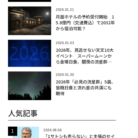
2026.01.21
月面ホテルの予約受付開始 1
5.8億円（交通費込）で2032年
から宿泊可能？
2026.01.03
2026年、見逃せない天文10大
イベント スーパームーンか
ら金環日食、闇夜の流星群ま
で
2026.01.30
2026年「必見の流星群」5選、
皆既日食と流れ星の共演にも
期待
人気記事
2026.08.06
「1サトシも売らない」と主張のセイ