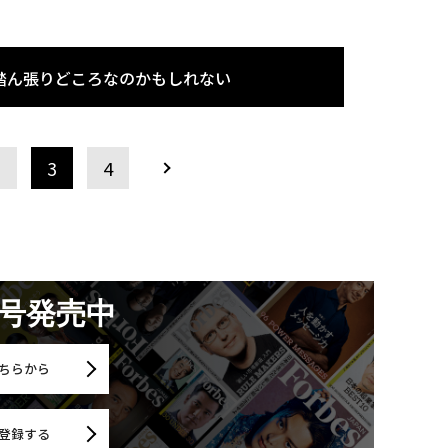
踏ん張りどころなのかもしれない
2
3
4
月号発売中
ちらから
登録する