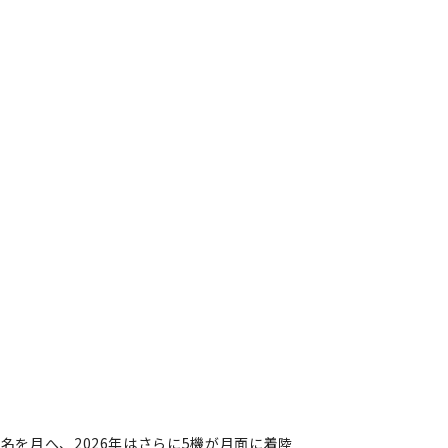
が4名を月へ、2026年はさらに5機が月面に着陸
を月へ、2026年はさらに5機が
著者フォロー
記事を保存