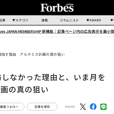
記事
カテゴリ
連載
コラムニスト
AWARD
rbes JAPAN MEMBERSHIP 新機能｜
記事ページ内の広告表示を最小
目指す理由 アルテミス計画の真の狙い
訪しなかった理由と、いま月を
計画の真の狙い
著者フォロー
記事を保存