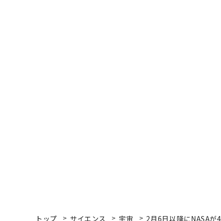
トップ
サイエンス
宇宙
2月6日以降にNASA
宇宙
2026.01.13 10:30
2月6日以降にNASAが4名
月面に着陸
鈴木喜生 | Official Columnist
フリー編集者