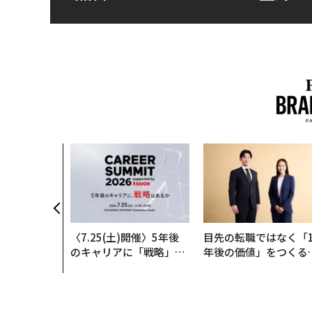
〈7.25(土)開催〉5年後
目先の転職ではなく「1
のキャリアに「戦略」は
年後の価値」をつくる
あるか。トップエグゼク
─アサインの長期伴走
ティブのキャリアに触れ
支援とは
る1日│CAREER SUMMI
T 2026