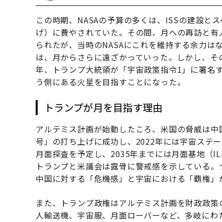
この時期、NASAの予算の多くは、ISSの建設と
げ）に費やされていた。その間、月への再訪と有
られたが、当時のNASAにこれを維持する余力は
は、月からさらに遠ざかっていった。しかし、その
年、トランプ大統領が「宇宙政策指令1」に署名
う側にある火星を目指すことになった。
トランプが月を目指す理由
アルテミス計画が始動したころ、米国の脅威は中国
号」の打ち上げに成功し、2022年には宇宙ステ
月面探査を予定し、2035年までには月面基地（I
トランプと米議会は露骨に警戒感を示している。
中国に対する「危機感」と宇宙における「覇権」
また、トランプ政権はアルテミス計画を財政政策
人輸送機、宇宙服、月面ローバーなど、多岐にわた