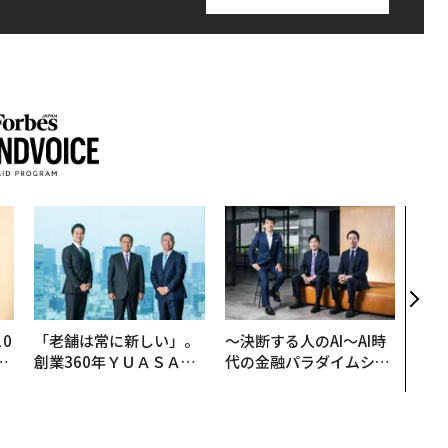
アフ
小1
手に
0
「老舗は常に新しい」。
〜決断する人のAI〜AI時
─
創業360年ＹＵＡＳＡと
代の金融パラダイムシフ
型
カクシンCEO田尻望が語
ト、「超個別化」の核心
る、AIを超える人の価値
【MUFG×ウェルスナビ
×PwC】