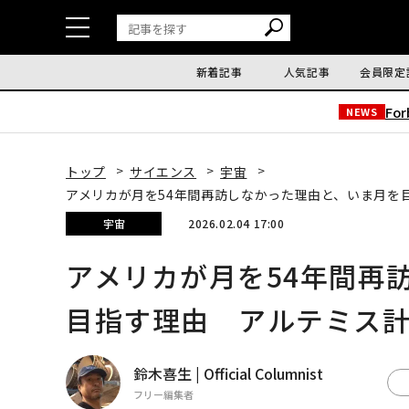
新着記事
人気記事
会員限定
Fo
NEWS
トップ
サイエンス
宇宙
アメリカが月を54年間再訪しなかった理由と、いま月を
宇宙
2026.02.04 17:00
アメリカが月を54年間再
目指す理由 アルテミス
鈴木喜生 | Official Columnist
フリー編集者