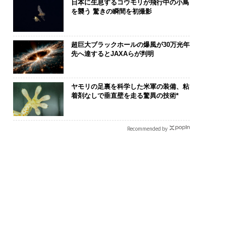
日本に生息するコウモリが飛行中の小鳥
を襲う 驚きの瞬間を初撮影
超巨大ブラックホールの爆風が30万光年
先へ達するとJAXAらが判明
ヤモリの足裏を科学した米軍の装備、粘
着剤なしで垂直壁を走る驚異の技術*
Recommended by