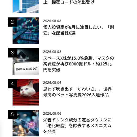
止 機密コードの流出受け
2026.08.08
個人投資家が8月に注目したい、「割
安」な配当株8選
2026.08.08
スペースX株が15.8％急騰、マスクの
純資産が再び8000億ドル・約125兆
円を突破
2026.08.06
思わず吹き出す「かわいさ」、世界
最高のペット写真賞2026入選作品
2026.08.06
栄養ドリンク成分の定番タウリンに
「老化細胞」を除去するメカニズム
を発見