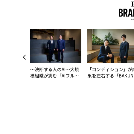
〜決断する人のAI〜大規
「コンディション」が
模組織が挑む「AIフル実
果を左右する――「BAKUN
装」“使う”企業から“動
E」のTENTIALが支え
く”企業へ【NTTドコモ
「挑戦者の明日」
ビジネス×PwC】