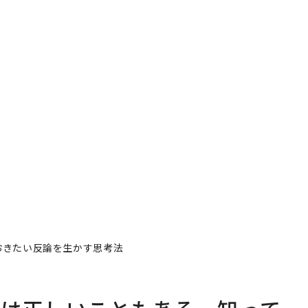
おきたい反論を生かす思考法
」は正しいこともある、知って
考法
著者フォロー
記事を保存