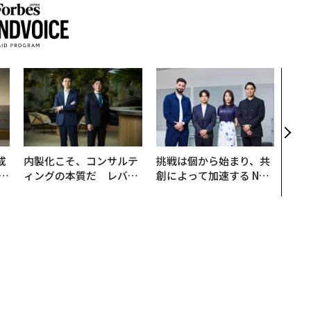
AI
なく
Spo
ow 
くり
成
内製化こそ、コンサルテ
挑戦は個から始まり、共
ィングの本質だ レバレ
創によって加速する NOR
る
ジーズが実践する、次世
QAIN JAPAN 特別座談会
代ファームの全貌