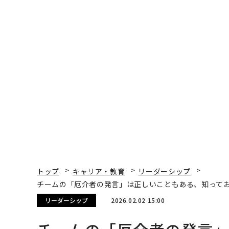
トップ
キャリア・教育
リーダーシップ
チームの「厄介者の発言」は正しいこともある、知って
リーダーシップ
2026.02.02 15:00
チームの「厄介者の発言
おきたい反論を生かす思
Benjamin Laker | Contributor