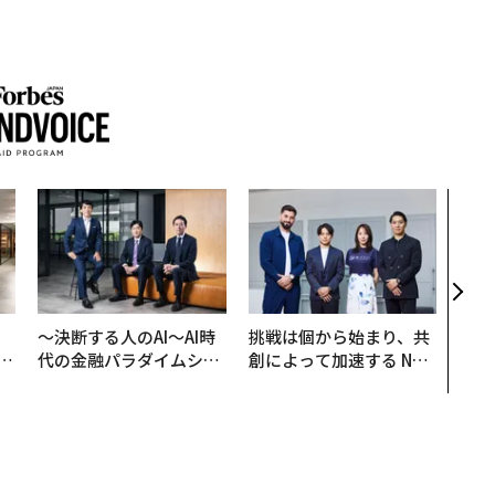
〈7
のキ
ある
ティ
る1日
T 20
、
〜決断する人のAI〜AI時
挑戦は個から始まり、共
が
代の金融パラダイムシフ
創によって加速する NOR
」
ト、「超個別化」の核心
QAIN JAPAN 特別座談会
【MUFG×ウェルスナビ
×PwC】