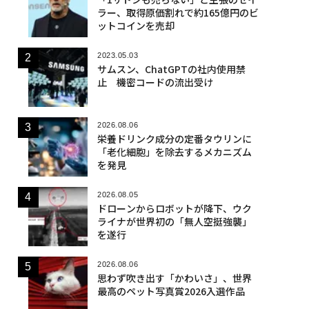
ラー、取得原価割れで約165億円のビ
ットコインを売却
2023.05.03
サムスン、ChatGPTの社内使用禁
止 機密コードの流出受け
2026.08.06
栄養ドリンク成分の定番タウリンに
「老化細胞」を除去するメカニズム
を発見
2026.08.05
ドローンからロボットが降下、ウク
ライナが世界初の「無人空挺強襲」
を遂行
2026.08.06
思わず吹き出す「かわいさ」、世界
最高のペット写真賞2026入選作品