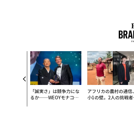
「誠実さ」は競争力にな
アフリカの農村の通信
るか──WEOYモナコで
小1の壁。2人の挑戦者
見た、くら寿司の経営哲
手にした「次なる武器
学