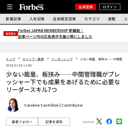
会員登録
ログイン
新着記事
人気記事
会員限定記事
カテゴリ
連載
コ
Forbes JAPAN MEMBERSHIP 新機能｜
NEWS
記事ページ内の広告表示を最小限にしました
トップ
キャリア・教育
リーダーシップ
少ない裁量、板挟み──中間管理
2026.02.05 13:00
少ない裁量、板挟み──中間管理職がプレ
ッシャー下でも成果をあげるために必要な
リーダースキル7つ
Caroline Castrillon | Contributor
著者フォロー
記事を保存