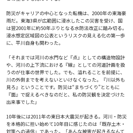
防災がキャリアの中心となった転機は、2000年の東海豪
雨だ。東海3県が広範囲に浸水したこの災害を受け、国
は翌2001年に約50年ぶりとなる水防法改正に踏み切る。
浸水想定区域図の公表というリスクの見える化の第一歩
に、平川自身も関わった。
「それまでは河川の水門など『点』としての構造物設計
や、河川の上下流における『線』としての河道計画を扱
うのが仕事の世界でした。でも、溢れることを前提に、
川の外側までを考えないといけなくなった。『川以外も
見ろ』ということです。防災は“まちづくり”とともに
『面』で捉えるべきなのだと、私の防災観を決定づけた
出来事でした」
10年後には2011年の東日本大震災が起きる。河川・防災
を本格的に担い始めて10年目に感じたのは「既存土木・
対策への過信」であった。「あんな被害が起きるなんて