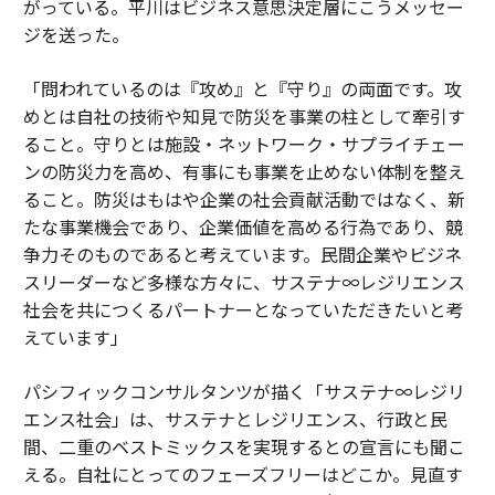
がっている。平川はビジネス意思決定層にこうメッセー
ジを送った。
「問われているのは『攻め』と『守り』の両面です。攻
めとは自社の技術や知見で防災を事業の柱として牽引す
ること。守りとは施設・ネットワーク・サプライチェー
ンの防災力を高め、有事にも事業を止めない体制を整え
ること。防災はもはや企業の社会貢献活動ではなく、新
たな事業機会であり、企業価値を高める行為であり、競
争力そのものであると考えています。民間企業やビジネ
スリーダーなど多様な方々に、サステナ∞レジリエンス
社会を共につくるパートナーとなっていただきたいと考
えています」
パシフィックコンサルタンツが描く「サステナ∞レジリ
エンス社会」は、サステナとレジリエンス、行政と民
間、二重のベストミックスを実現するとの宣言にも聞こ
える。自社にとってのフェーズフリーはどこか。見直す