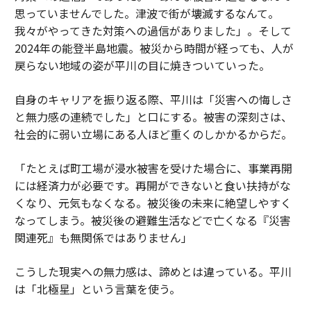
思っていませんでした。津波で街が壊滅するなんて。
我々がやってきた対策への過信がありました」。そして
2024年の能登半島地震。被災から時間が経っても、人が
戻らない地域の姿が平川の目に焼きついていった。
自身のキャリアを振り返る際、平川は「災害への悔しさ
と無力感の連続でした」と口にする。被害の深刻さは、
社会的に弱い立場にある人ほど重くのしかかるからだ。
「たとえば町工場が浸水被害を受けた場合に、事業再開
には経済力が必要です。再開ができないと食い扶持がな
くなり、元気もなくなる。被災後の未来に絶望しやすく
なってしまう。被災後の避難生活などで亡くなる『災害
関連死』も無関係ではありません」
こうした現実への無力感は、諦めとは違っている。平川
は「北極星」という言葉を使う。