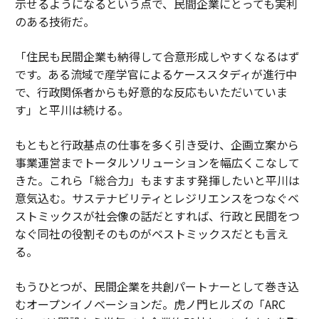
示せるようになるという点で、民間企業にとっても実利
のある技術だ。
「住民も民間企業も納得して合意形成しやすくなるはず
です。ある流域で産学官によるケーススタディが進行中
で、行政関係者からも好意的な反応もいただいていま
す」と平川は続ける。
もともと行政基点の仕事を多く引き受け、企画立案から
事業運営までトータルソリューションを幅広くこなして
きた。これら「総合力」もますます発揮したいと平川は
意気込む。サステナビリティとレジリエンスをつなぐベ
ストミックスが社会像の話だとすれば、行政と民間をつ
なぐ同社の役割そのものがベストミックスだとも言え
る。
もうひとつが、民間企業を共創パートナーとして巻き込
むオープンイノベーションだ。虎ノ門ヒルズの「ARC