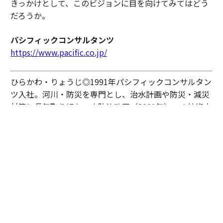
きっかけとして、このビジョンに目を向けてみてはどう
だろうか。
パシフィックコンサルタンツ
https://www.pacific.co.jp/
ひらかわ・りょうじ◎1991年パシフィックコンサルタン
ツ入社。河川・防災を専門とし、治水計画や防災・減災
対策に長年取り組む。水防法改正（2001年）への技術支
援を皮切りに、利根川大規模水害対策（内閣府専門調査
会）、タイ洪水調査（国交省・土木学会）など国内外の
防災プロジェクトを歴任。現在は技師長として同社の技
術戦略全体を統括する。技術士（総合技術監理・建設部
門）