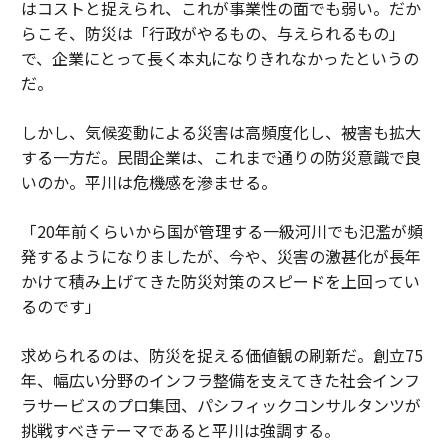
はコストと捉えられ、これが事業性の面でも弱い。だか
らこそ、防災は「行政がやるもの、与えられるもの」
で、企業にとって長く本丸になりきれなかったというの
だ。
しかし、気候変動による災害は高頻度化し、被害も拡大
する一方だ。民間企業は、これまで通りの防災意識で良
いのか。平川は危機感を滲ませる。
「20年前くらいから国が管理する一級河川でも氾濫が頻
発するようになりましたが、今や、災害の激甚化が長年
かけて積み上げてきた防災対策のスピードを上回ってい
るのです」
求められるのは、防災を捉える価値観の刷新だ。創立75
年、幅広い分野のインフラ整備を支えてきた社会インフ
ラサービスのプロ集団、パシフィックコンサルタンツが
挑戦すべきテーマであると平川は強調する。