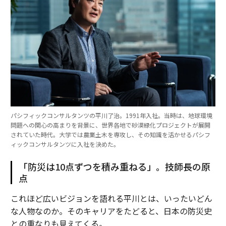
パシフィックコンサルタンツの平川了治。1991年入社。当時は、地球環境
問題への関心の高まりを背景に、世界各地で砂漠緑化プロジェクトが展開
されていた時代。大学では農業土木を専攻し、その知識を活かせるパシフ
ィックコンサルタンツに入社を決めた。
「防災は10点ずつを積み重ねる」。技師長の原
点
これほど広いビジョンを語れる平川とは、いったいどん
な人物なのか。そのキャリアをたどると、日本の防災史
との重なりも見えてくる。