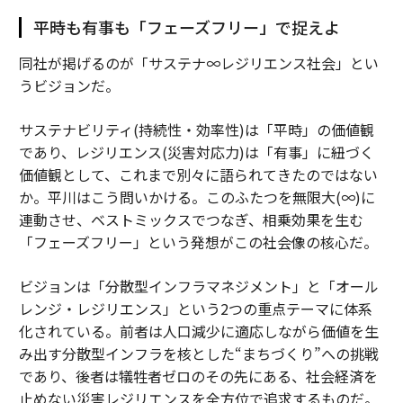
平時も有事も「フェーズフリー」で捉えよ
同社が掲げるのが「サステナ∞レジリエンス社会」とい
うビジョンだ。
サステナビリティ(持続性・効率性)は「平時」の価値観
であり、レジリエンス(災害対応力)は「有事」に紐づく
価値観として、これまで別々に語られてきたのではない
か。平川はこう問いかける。このふたつを無限大(∞)に
連動させ、ベストミックスでつなぎ、相乗効果を生む
「フェーズフリー」という発想がこの社会像の核心だ。
ビジョンは「分散型インフラマネジメント」と「オール
レンジ・レジリエンス」という2つの重点テーマに体系
化されている。前者は人口減少に適応しながら価値を生
み出す分散型インフラを核とした“まちづくり”への挑戦
であり、後者は犠牲者ゼロのその先にある、社会経済を
止めない災害レジリエンスを全方位で追求するものだ。