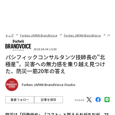
トップ
Forbes JAPAN BrandVoice
Forbes JAPAN BrandVoice
パシ
2026.08.04 16:00
パシフィックコンサルタンツ技師長の"北
極星"。災害への無力感を乗り越え見つけ
た、防災一筋20年の答え
Forbes JAPAN BrandVoice Studio
著者フォロー
記事を保存
防災は「行政任せ」「コスト」と捉えられがちだが、75