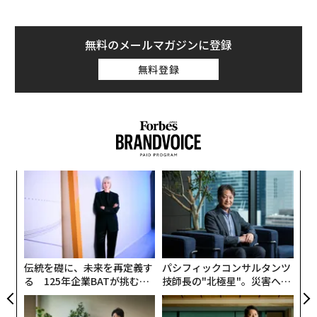
無料のメールマガジンに登録
無料登録
ア
の
た
「
─
ら
伝統を礎に、未来を再定義す
パシフィックコンサルタンツ
る 125年企業BATが挑むス
技師長の"北極星"。災害への
モークレスな未来
無力感を乗り越え見つけた、
防災一筋20年の答え