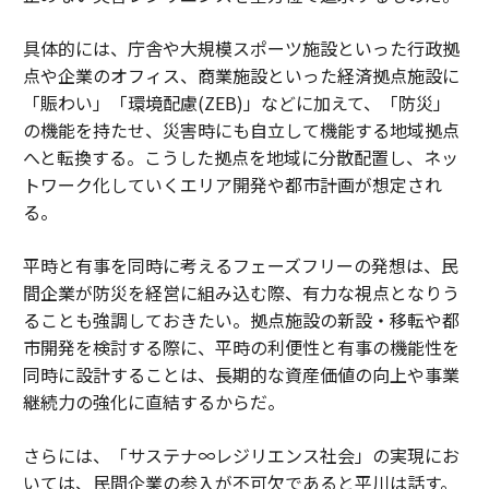
具体的には、庁舎や大規模スポーツ施設といった行政拠
点や企業のオフィス、商業施設といった経済拠点施設に
「賑わい」「環境配慮(ZEB)」などに加えて、「防災」
の機能を持たせ、災害時にも自立して機能する地域拠点
へと転換する。こうした拠点を地域に分散配置し、ネッ
トワーク化していくエリア開発や都市計画が想定され
る。
平時と有事を同時に考えるフェーズフリーの発想は、民
間企業が防災を経営に組み込む際、有力な視点となりう
ることも強調しておきたい。拠点施設の新設・移転や都
市開発を検討する際に、平時の利便性と有事の機能性を
同時に設計することは、長期的な資産価値の向上や事業
継続力の強化に直結するからだ。
さらには、「サステナ∞レジリエンス社会」の実現にお
いては、民間企業の参入が不可欠であると平川は話す。