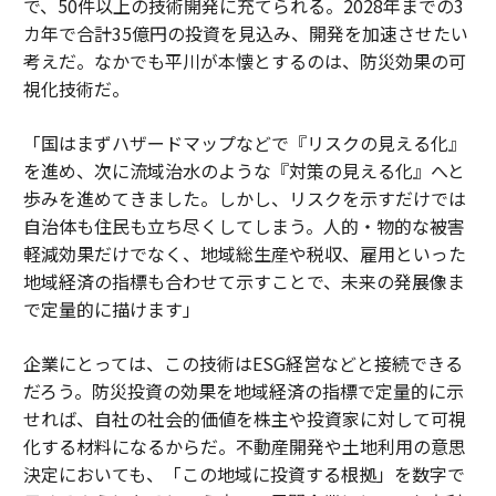
で、50件以上の技術開発に充てられる。2028年までの3
カ年で合計35億円の投資を見込み、開発を加速させたい
考えだ。なかでも平川が本懐とするのは、防災効果の可
視化技術だ。
「国はまずハザードマップなどで『リスクの見える化』
を進め、次に流域治水のような『対策の見える化』へと
歩みを進めてきました。しかし、リスクを示すだけでは
自治体も住民も立ち尽くしてしまう。人的・物的な被害
軽減効果だけでなく、地域総生産や税収、雇用といった
地域経済の指標も合わせて示すことで、未来の発展像ま
で定量的に描けます」
企業にとっては、この技術はESG経営などと接続できる
だろう。防災投資の効果を地域経済の指標で定量的に示
せれば、自社の社会的価値を株主や投資家に対して可視
化する材料になるからだ。不動産開発や土地利用の意思
決定においても、「この地域に投資する根拠」を数字で