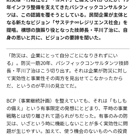
年インフラ整備を支えてきたパシフィックコンサルタン
ツは、この認識を覆そうとしている。民間企業が主体と
なる新たなビジョン「サステナ∞レジリエンス社会」を
提唱。構想の旗振り役となった技師長・平川了治に、自
身の思いと共に、ビジョンの要諦を聞いた。
「防災は、企業にとって自分ごとになりきれずにい
る」。防災一筋20年、パシフィックコンサルタンツ技師
長・平川了治はこう切り出す。それは企業が防災に対し
て実効性と事業性その両方を見出せてこなかったから
だ、というのが平川の見立てだ。
BCP（事業継続計画）を整えていても、それは「もしも
の備え」という有事限定の発想にとどまり、平時の事業
戦略とは切り離されて語られがちだった。有事のみの防
災は、いざという時に機能しないことが多く実効性に問
題が生じやすい。加えて、使う機会のないものへの投資