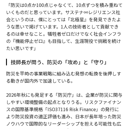
「防災は0点か100点じゃなくて、10点ずつを積み重ねて
いくものだと思っています。サステナ∞レジリエンス社
会というのは、僕にとっては『北極星』を発見できたよ
うな思いで掲げています。1人の技術者として貢献でき
るのは幸せなこと。犠牲者ゼロだけでなく社会インフラ
の『機能停止ゼロ』も目指して、生涯現役で挑戦を続け
たい思いです」
技師長が問う、防災の「攻め」と「守り」
防災を平時の事業戦略に組み込む発想の転換を後押しす
る動きが国内外で加速している。
2026年秋にも発足する「防災庁」は、企業が防災に関与
しやすい環境整備の起点となりうる。リスクファイナン
スの国際基準規格「ISO37116 Risk Finance」の発行に
より防災投資の適正評価も進み、日本が長年培った防災
ノウハウで国際的なリーダーシップを担える可能性も広