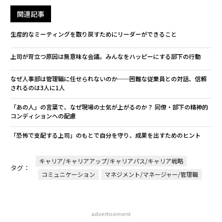
関連記事
生産的なミーティングを取り戻すためにリーダーができること
上司が苛立つ原因は無意味な会議。みんなをハッピーにする部下の行動
なぜ人事部は管理職に任せられないのか──困難な従業員との対話、信頼
されるのは3人に1人
「あの人」の言葉で、なぜ現場の士気が上がるのか？ 同僚・部下の精神的
コンディションへの配慮
「恐怖で支配する上司」のもとで自分を守り、成果を出すためのヒント
キャリア/キャリアアップ/キャリアパス/キャリア戦略
タグ：
コミュニケーション
マネジメント/マネージャー/管理職
advertisement