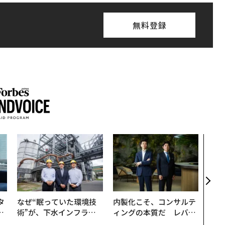
無料登録
「コ
果を左
E」
「挑
タ
なぜ“眠っていた環境技
内製化こそ、コンサルテ
。
術”が、下水インフラを
ィングの本質だ レバレ
越
変えたのか──産総研×
ジーズが実践する、次世