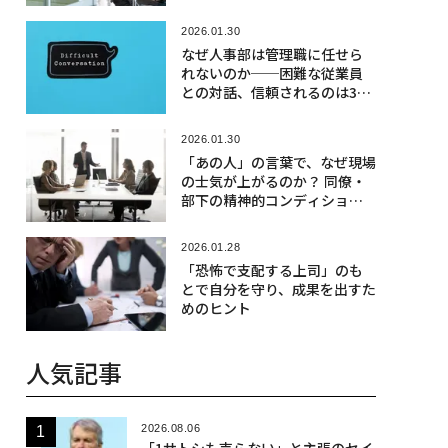
2026.01.30
なぜ人事部は管理職に任せら
れないのか──困難な従業員
との対話、信頼されるのは3人
に1人
2026.01.30
「あの人」の言葉で、なぜ現場
の士気が上がるのか？ 同僚・
部下の精神的コンディション
への配慮
2026.01.28
「恐怖で支配する上司」のも
とで自分を守り、成果を出すた
めのヒント
人気記事
2026.08.06
「1サトシも売らない」と主張のセイ