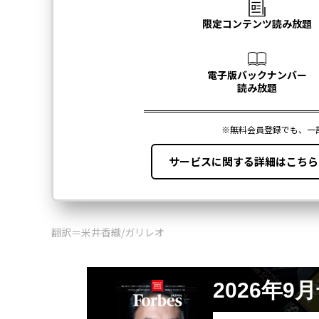
翻訳＝米井香織/ガリレオ
2026年9