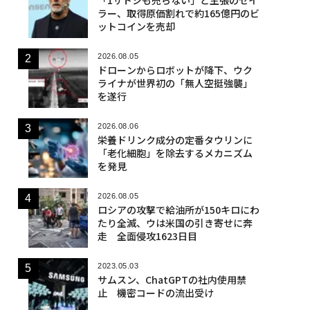
ラー、取得原価割れで約165億円のビ
ットコインを売却
2026.08.05
ドローンからロボットが降下、ウク
ライナが世界初の「無人空挺強襲」
を遂行
2026.08.06
栄養ドリンク成分の定番タウリンに
「老化細胞」を除去するメカニズム
を発見
2026.08.05
ロシアの攻撃で給油所が150キロにわ
たり全滅、ウは米国の引き寄せに奔
走 全面侵攻1623日目
2023.05.03
サムスン、ChatGPTの社内使用禁
止 機密コードの流出受け