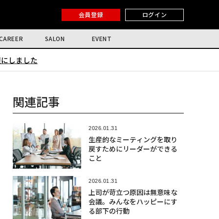
会員登録
ログイン
CAREER
SALON
EVENT
限にしました
関連記事
2026.01.31
生産的なミーティングを取り
戻すためにリーダーができる
こと
2026.01.31
上司が苛立つ原因は無意味な
会議。みんなをハッピーにす
る部下の行動