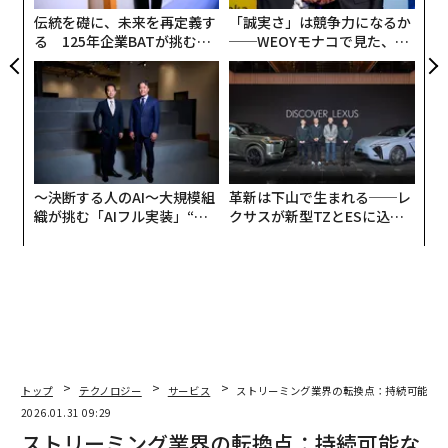
ェ
プロジェクトのおかげで、輸送物流における能力とスキ
伝統を礎に、未来を再定義す
「誠実さ」は競争力になるか
ルを構築してきました」
る 125年企業BATが挑むス
──WEOYモナコで見た、く
モークレスな未来
ら寿司の経営哲学
このドメイン知識により、彼らは宅配便会社向けのソフ
トウェアを構築することができた。宅配便物流は通常、
書類、小包、機密性の高い品物を、ある場所から別の場
所へ当日中に輸送することを伴う。宅配便業者は、車、
自転車、さらには徒歩の人々を使ってこれらの配達を行
〜決断する人のAI〜大規模組
革新は下山で生まれる──レ
う。
織が挑む「AIフル実装」“使
クサスが新型TZとESに込め
う”企業から“動く”企業へ【N
た「DISCOVER」の哲学
TTドコモビジネス×PwC】
「このクライアントとは素晴らしい経験をしました」と
アクセルラッド氏は語る。「彼らは私たちに『配車』と
いうビジネス上の問題を紹介してくれました」宅配便の
配車に関しては、何も事前にわかっていない。「電話が
鳴り、メールが届き、配車担当者はこれらすべての電話
をやりくりしながら、どの配達をどのドライバーに割り
トップ
テクノロジー
サービス
ストリーミング業界の転換点：持続可能な
当てるかを考えようとします。そこで私たちはこう考え
2026.01.31 09:29
ました。『アルゴリズムが人間よりもうまくこの問題を
ストリーミング業界の転換点：持続可能な