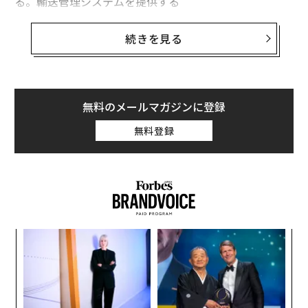
る。輸送管理システムを提供する
ディスパッチ・サイエンス
は、この説明に当てはまる企
業だ。サードパーティー・ロジスティクス企業である
続きを見る
ペースUSA
も同様である。ペースが現在、ディスパッ
チ・サイエンスのTMSソフトウェアを使用していること
は、それほど驚くべきことではない。
無料のメールマガジンに登録
ディスパッチ・サイエンスの歩み
無料登録
モントリオールに本社を置くディスパッチ・サイエンス
は、モバイルアプリブームの最中の2013年に創業した。
「あれはアングリーバードやアプリストアのアプリが全
盛だった時代でした」と、ディスパッチ・サイエンスの
CEOであるアーサー・アクセルラッド氏は説明する。
「そして、私たちはそれをやってきました」
エ
設オ
が
「私たちは数年間、多くのアプリを構築してきました。
〜
が
そして、少しの幸運と、マッキン・ジョイス・ロジステ
金
個
ィクスやナショナル・エクスプレスといった企業向けの