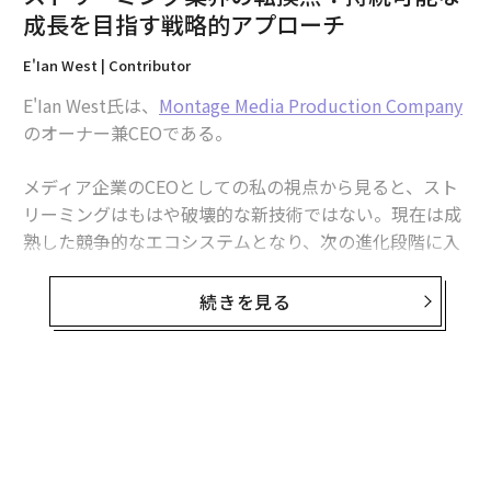
解決できる方法があるはずだ』と。そこで、私たちはこ
成長を目指す戦略的アプローチ
の問題に取り組み、配車を自動化する独自のアルゴリズ
E'Ian West | Contributor
ムを開発しました」
E'Ian West氏は、
Montage Media Production Company
これは狭いニッチ市場である。しかし、スピードを基盤
のオーナー兼CEOである。
とするこの小さな業界では、複数のサービスを提供する
運送業者が存在する。これには、緊急貨物配送、Eコマ
メディア企業のCEOとしての私の視点から見ると、スト
ース、動的配送が含まれる。
リーミングはもはや破壊的な新技術ではない。現在は成
熟した競争的なエコシステムとなり、次の進化段階に入
動的配送、または小売再配送は、おそらく最も複雑な緊
っている。ストリーミングの初期の成功は、規模、市場
急サービスである。
小売再配送
は、3PLが運営する地域
投入のスピード、利便性によって推進された。今日、私
続きを見る
倉庫で大手小売業者からの出荷を受け取ることを伴う。
が考えるに、存続するプラットフォームは、コンテンツ
小売業者のパレットは、複数の店舗に向けられている。
の所有権、視聴者の焦点、長期的な持続可能性につい
倉庫作業員は「バルクを分解」する。倉庫作業員はトラ
て、規律ある戦略的選択を行っているものだ。業界は量
ックを降ろし、パレットを分解し、同じ店舗向けの小包
重視の拡大路線から、より賢明で意図的なモデルへと移
をグループ化し、店舗別のパレットを再構築し、それら
行しつつあり、この転換を形作るいくつかのトレンドが
のパレットを指定された店舗への「ラストマイル」配送
見られる。
を行うトラックに積み込む。