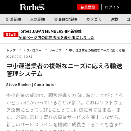
会員登録
ログイン
新着記事
人気記事
会員限定記事
カテゴリ
連載
コ
Forbes JAPAN MEMBERSHIP 新機能｜
NEWS
記事ページ内の広告表示を最小限にしました
トップ
テクノロジー
サービス
中小運送業者の複雑なニーズに応える輸送
2026.02.01 10:57
中小運送業者の複雑なニーズに応える輸送
管理システム
Steve Banker | Contributor
中小企業の成功は、顧客が導く方向に進むことができる
かどうかにかかっていることが多い。これはソフトウェ
ア企業にとっても3PLにとっても同様に当てはまる。ま
た、必要に応じて既存の事業サービスを廃止しながら、
新しいサービスラインを機敏に成長させることも含まれ