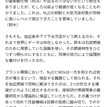
の窒素酸化物（NOx）が出るのではないかという懸念も
ありましたが、むしろ以前より数値が低くなることもわ
かりました。これは、N
Oの抑制と大気汚染対策が同時
2
に高いレベルで両立できたことを意味していました」
（鈴木）
そもそも、加圧条件下で下水汚泥がどう燃えるのか、そ
れまで世界にデータは存在しなかった。鈴木は石炭燃焼
のために用意していた設備を使い、その燃焼特性をひと
つずつ明らかにするとともに、同僚の協力により論理的
な裏付けを行ったのだ。
プラント開発において、N
OとNOxは一方を抑えれば他
2
方が増えるという、相反する難題として知られる。それ
を加圧燃焼で同時に解決できたのは、2つの対立する増
減がどのように成立するのかを、産総研が燃焼現象の基
礎研究から理論的に保証していたからだ。その裏づけが
あって初めて月島機械は巨額の投資に踏み切り、ラボか