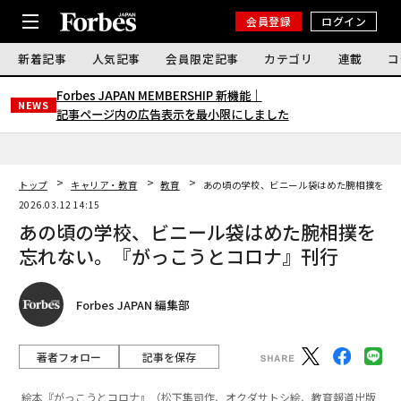
会員登録
ログイン
新着記事
人気記事
会員限定記事
カテゴリ
連載
コ
Forbes JAPAN MEMBERSHIP 新機能｜
NEWS
記事ページ内の広告表示を最小限にしました
トップ
キャリア・教育
教育
あの頃の学校、ビニール袋はめた腕相撲を忘
2026.03.12 14:15
あの頃の学校、ビニール袋はめた腕相撲を
忘れない。『がっこうとコロナ』刊行
Forbes JAPAN 編集部
著者フォロー
記事を保存
絵本『がっこうとコロナ』（松下隼司作、オクダサトシ絵、教育報道出版