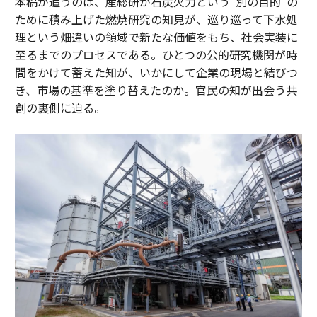
本稿が追うのは、産総研が石炭火力という“別の目的”の
ために積み上げた燃焼研究の知見が、巡り巡って下水処
理という畑違いの領域で新たな価値をもち、社会実装に
至るまでのプロセスである。ひとつの公的研究機関が時
間をかけて蓄えた知が、いかにして企業の現場と結びつ
き、市場の基準を塗り替えたのか。官民の知が出会う共
創の裏側に迫る。