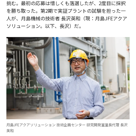
挑む。最初の応募は惜しくも落選したが、2度目に採択
を勝ち取った。第2期で実証プラントの試験を担った一
人が、月島機械の技術者 長沢英和（現：月島JFEアクア
ソリューション。以下、長沢）だ。
月島JFEアクアソリューション 技術企画センター 研究開発室室長代理 長沢
英和