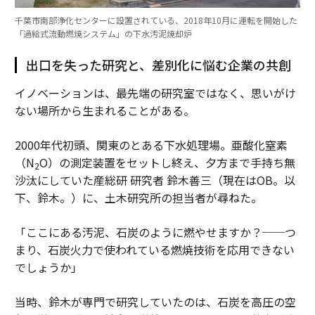
千葉市南部浄化センターに設置されている、2018年10月に運転を開始した
「過給式流動燃焼システム」の下水汚泥焼却炉
出口を失った研究と、差別化に悩む企業の共創
イノベーションは、最先端の研究室ではなく、思いがけ
ない場所から生まれることがある。
2000年代初頭、関東のとある下水処理場。亜酸化窒素
（N
O）の測定装置をセットし終え、夕方まで手持ち無
2
沙汰にしていた産総研 研究者 鈴木善三（現在はOB。以
下、鈴木。）に、土木研究所の担当者が尋ねた。
「ここにある汚泥、石炭のように燃やせますか？──つ
まり、石炭火力で使われている燃焼技術を応用できない
でしょうか」
当時、鈴木が専門で研究していたのは、石炭を高圧の空