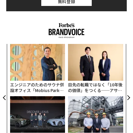
無料登録
るか
伝
、く
る
モ
挑
よっ
PA
エンジニアのためのサウナ併
目先の転職ではなく「10年後
設オフィス「Mobius Park」
の価値」をつくる──アサイ
がオープン──タマディック
ンの長期伴走型支援とは
が健康経営を徹底する理由