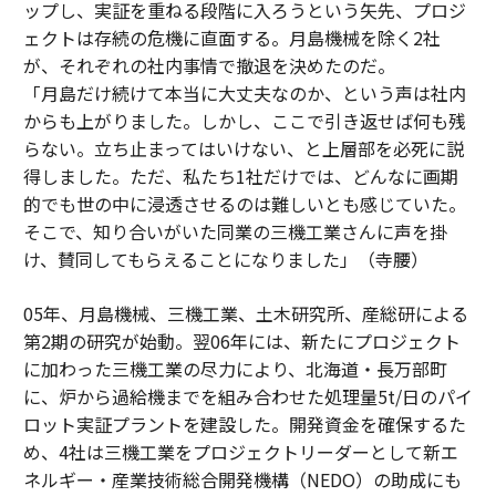
ップし、実証を重ねる段階に入ろうという矢先、プロジ
ェクトは存続の危機に直面する。月島機械を除く2社
が、それぞれの社内事情で撤退を決めたのだ。
「月島だけ続けて本当に大丈夫なのか、という声は社内
からも上がりました。しかし、ここで引き返せば何も残
らない。立ち止まってはいけない、と上層部を必死に説
得しました。ただ、私たち1社だけでは、どんなに画期
的でも世の中に浸透させるのは難しいとも感じていた。
そこで、知り合いがいた同業の三機工業さんに声を掛
け、賛同してもらえることになりました」（寺腰）
05年、月島機械、三機工業、土木研究所、産総研による
第2期の研究が始動。翌06年には、新たにプロジェクト
に加わった三機工業の尽力により、北海道・長万部町
に、炉から過給機までを組み合わせた処理量5t/日のパイ
ロット実証プラントを建設した。開発資金を確保するた
め、4社は三機工業をプロジェクトリーダーとして新エ
ネルギー・産業技術総合開発機構（NEDO）の助成にも