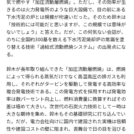
気で燃やす「加圧流動層燃焼」。ただし、その効率が生
きるのは火力発電所のような巨大設備で、目の前にある
下水汚泥の炉とは規模が桁違いだった。そのため鈴木は
「技術的には可能だと思いますが、この規模では意味が
ないでしょう」と答えた。だが、この何気ない会話が、
のちに全国約300基を数える下水汚泥焼却炉の常識を塗
り替える技術「過給式流動燃焼システム」の出発点にな
る。
鈴木が長年取り組んできた「加圧流動層燃焼」は、燃焼
によって得られる蒸気だけでなく高温高圧の排ガスも利
用し、それぞれがタービンを駆動して発電する高効率な
複合発電技術である。この発電方式を採用すれば発電効
率は数パーセント向上し、燃料消費量に換算すればその
差は極めて大きい。次世代の石炭火力技術として一時は
大きな期待を集め、鈴木もその基礎研究に打ち込んでい
た。だが、電力会社向けに国内で建設された実機は信頼
性や建設コストの壁に阻まれ、表舞台で日の目を浴びる