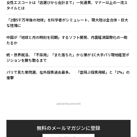
女性エスコートは「店選びから会計まで」一気通貫、マナー以上の一流ス
タイルとは
「2億5千万年後の地球」を科学者がシミュレート、現大陸は全合体・巨大
な陸塊に
中国が「地球と月の時刻を同期」するソフト開発、月面経済国際化の一助
たるか
続・世界就活、「不採用」「また落ちた」から僕が EC大手パリ現地経営ポ
ジションを勝ち取るまで
パリで見た衆院選、在外投票過去最多。 「空飛ぶ投票用紙」と「2%」の
衝撃
advertisement
無料のメールマガジンに登録