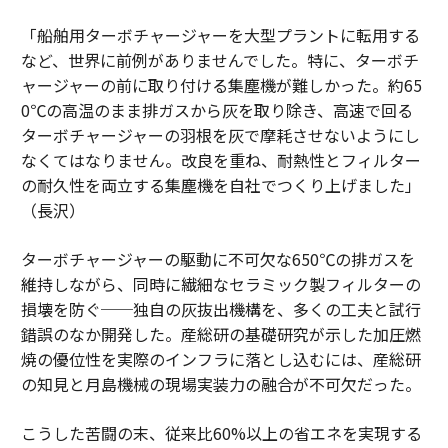
「船舶用ターボチャージャーを大型プラントに転用する
など、世界に前例がありませんでした。特に、ターボチ
ャージャーの前に取り付ける集塵機が難しかった。約65
0℃の高温のまま排ガスから灰を取り除き、高速で回る
ターボチャージャーの羽根を灰で摩耗させないようにし
なくてはなりません。改良を重ね、耐熱性とフィルター
の耐久性を両立する集塵機を自社でつくり上げました」
（長沢）
ターボチャージャーの駆動に不可欠な650℃の排ガスを
維持しながら、同時に繊細なセラミック製フィルターの
損壊を防ぐ──独自の灰抜出機構を、多くの工夫と試行
錯誤のなか開発した。産総研の基礎研究が示した加圧燃
焼の優位性を実際のインフラに落とし込むには、産総研
の知見と月島機械の現場実装力の融合が不可欠だった。
こうした苦闘の末、従来比60%以上の省エネを実現する