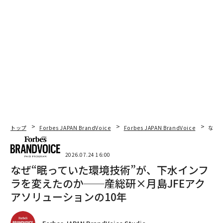
トップ
Forbes JAPAN BrandVoice
Forbes JAPAN BrandVoice
なぜ
2026.07.24 16:00
なぜ“眠っていた環境技術”が、下水インフ
ラを変えたのか──産総研×月島JFEアク
アソリューションの10年