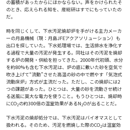
の蓄積があったからにほかならない。声をかけられたそ
のとき、応えられる知を、産総研はすでにもっていたの
だ。
時を同じくして、下水汚泥焼却炉を手がける主力メーカ
ーの月島機械（現：月島JFEアクアソリューション）も
出口を探していた。下水処理場では、生活排水を浄化す
る過程で大量の汚泥が発生する。同社はその汚泥を焼却
する炉の開発・供給を担ってきた。2000年代初頭、水分
を約80%も含む下水汚泥は、炉の底に敷いた砂を空気で
吹き上げて“流動”させた高温の砂の中で燃やす「気泡式
流動床炉」方式が主流だった。ただし、この焼却には2
つの課題があった。ひとつは、大量の砂を流動させ続け
る送風に莫大な電力を使うこと。もうひとつは、焼却時
にCO
の約300倍の温室効果があるN
Oが出ることだ。
2
2
下水汚泥の焼却処分では、下水汚泥はバイオマスとして
扱われる。そのため、汚泥を燃焼した際のCO
は温室効
2