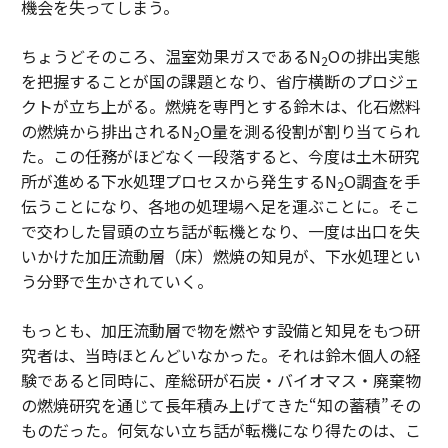
機会を失ってしまう。
ちょうどそのころ、温室効果ガスであるN
Oの排出実態
2
を把握することが国の課題となり、省庁横断のプロジェ
クトが立ち上がる。燃焼を専門とする鈴木は、化石燃料
の燃焼から排出されるN
O量を測る役割が割り当てられ
2
た。この任務がほどなく一段落すると、今度は土木研究
所が進める下水処理プロセスから発生するN
O調査を手
2
伝うことになり、各地の処理場へ足を運ぶことに。そこ
で交わした冒頭の立ち話が転機となり、一度は出口を失
いかけた加圧流動層（床）燃焼の知見が、下水処理とい
う分野で生かされていく。
もっとも、加圧流動層で物を燃やす設備と知見をもつ研
究者は、当時ほとんどいなかった。それは鈴木個人の経
験であると同時に、産総研が石炭・バイオマス・廃棄物
の燃焼研究を通じて長年積み上げてきた“知の蓄積”その
ものだった。何気ない立ち話が転機になり得たのは、こ