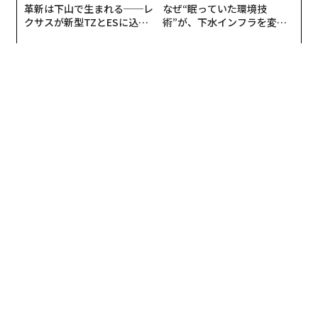
革新は下山で生まれる──レ
なぜ“眠っていた環境技
クサスが新型TZとESに込め
術”が、下水インフラを変え
た「DISCOVER」の哲学
たのか──産総研×月島JFE
アクアソリューションの10年