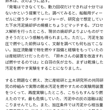
鈴木は、次のように話す。
「発電はできなくても、動力回収だけできれば十分では
ないかという提案でした。調べてみると、船舶用ディー
ゼルに使うターボチャージャーが、研究会で想定してい
た下水汚泥焼却炉の規模とちょうどマッチする。プロセ
ス解析を行ったところ、現状の焼却炉よりよいものがで
きそうだという感触も得られました。ただし、汚泥を加
圧で燃やした前例はなく、文献を調べても何も出てこな
い。加圧流動層で物を燃やす設備と経験をもっていたの
は産総研だけだったので、『鈴木さんの装置を改造すれ
ば燃やせるのでは』と白羽の矢が立ち、まずは乾燥した
汚泥を燃やす実験をすることになりました。
すると問題なく燃え、次に産総研と土木研究所の共同研
究の枠組みで実際の脱水汚泥を燃やすための実験用装置
をつくって、再度実験したところ、こちらもすんなり燃
えたのです。最も危惧していた、汚泥中の灰の溶融は起
こりませんでした。また、加圧条件では汚泥から相当量