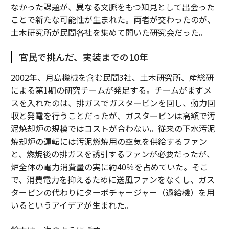
なかった課題が、異なる文脈をもつ知見として出会った
ことで新たな可能性が生まれた。両者が交わったのが、
土木研究所が民間各社を集めて開いた研究会だった。
官民で挑んだ、実装までの10年
2002年、月島機械を含む民間3社、土木研究所、産総研
による第1期の研究チームが発足する。チームがまずメ
スを入れたのは、排ガスでガスタービンを回し、動力回
収と発電を行うことだったが、ガスタービンは高額で汚
泥焼却炉の規模ではコストが合わない。従来の下水汚泥
焼却炉の運転には汚泥燃焼用の空気を供給するファン
と、燃焼後の排ガスを誘引するファンが必要だったが、
炉全体の電力消費量の実に約40％を占めていた。そこ
で、消費電力を抑えるために送風ファンをなくし、ガス
タービンの代わりにターボチャージャー（過給機）を用
いるというアイデアが生まれた。