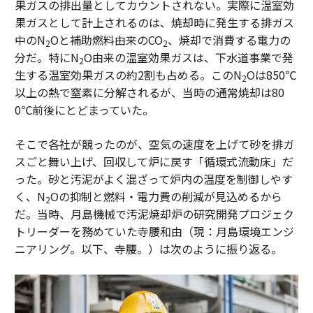
果ガスの排出量としてカウントされない。実際に温室効
果ガスとして計上されるのは、焼却時に発生する排ガス
中のN
Oと補助燃料由来のCO
、焼却で消費する電力の
2
2
分だ。特にN
O由来の温室効果ガスは、下水道事業で発
2
生する温室効果ガスの約2割も占める。このN
Oは850℃
2
以上の熱で窒素に分解されるが、当時の通常焼却は80
0℃前後にとどまっていた。
そこで各社が競ったのが、空気の速度を上げて砂を排ガ
スごと舞い上げ、回収して炉に戻す「循環式流動床」だ
った。砂と汚泥がよく混ざって炉内の温度を制御しやす
く、N
Oの抑制と燃料・電力費の削減が見込めるから
2
だ。当時、月島機械で汚泥焼却炉の研究開発プロジェク
トリーダーを務めていた寺腰和由（現：月島環境エンジ
ニアリング。以下、寺腰。）は次のように振り返る。