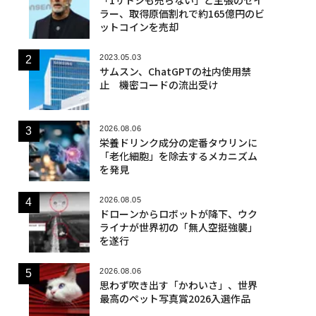
ラー、取得原価割れで約165億円のビ
ットコインを売却
2023.05.03
サムスン、ChatGPTの社内使用禁
止 機密コードの流出受け
2026.08.06
栄養ドリンク成分の定番タウリンに
「老化細胞」を除去するメカニズム
を発見
2026.08.05
ドローンからロボットが降下、ウク
ライナが世界初の「無人空挺強襲」
を遂行
2026.08.06
思わず吹き出す「かわいさ」、世界
最高のペット写真賞2026入選作品