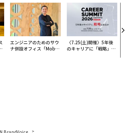
なぜ
術”
変え
月島
ショ
ス
エンジニアのためのサウ
〈7.25(土)開催〉5年後
日
ナ併設オフィス「Mobiu
のキャリアに「戦略」は
中
s Park」がオープン──
あるか。トップエグゼク
タマディックが健康経営
ティブのキャリアに触れ
を徹底する理由
る1日│CAREER SUMMI
T 2026
N BrandVoice