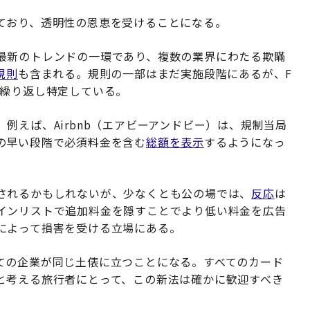
ており、透明性の恩恵を受けることになる。
最新のトレンドの一環であり、複数の業界にわたる欺瞞
規則
も含まれる。規則の一部はまだ実施段階にあるが、F
て繰り返し特定している。
例えば、Airbnb（エアビーアンドビー）は、規制当局
の早い段階で必須料金を含む
総額を表示
するようになっ
されるかもしれないが、少なくとも公の場では、
反応
は
インリストで追加料金を隠すことでより低い料金を広告
によって損害を受ける立場にある。
ての企業が同じ土俵に立つことになる。すべてのカード
と考える旅行者にとって、この新法は確かに歓迎すべき