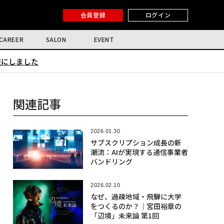
会員登録
ログイン
CAREER
SALON
EVENT
限にしました
関連記事
2026.01.30
サブスクリプション成長の新
潮流：AIが実現する通信事業者
バンドリング
2026.02.10
なぜ、過疎地域・飛騨に大学
をつくるのか？｜宮田裕章の
「辺境」未来論 第1回