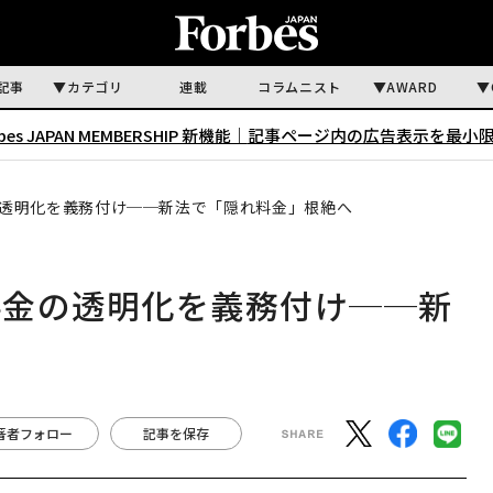
記事
カテゴリ
連載
コラムニスト
AWARD
rbes JAPAN MEMBERSHIP 新機能｜
記事ページ内の広告表示を最小
透明化を義務付け──新法で「隠れ料金」根絶へ
料金の透明化を義務付け──新
著者フォロー
記事を保存