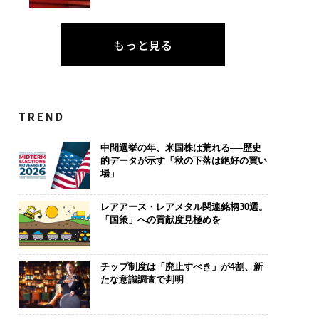
もっと見る
TREND
中間選挙の年、米国株は荒れる──歴史
的データが示す「秋の下落は絶好の買い
場」
レアアース・レアメタル関連銘柄30選。
「国策」への貢献度見極めを
チップ制度は「廃止すべき」が4割、新
たな意識調査で判明