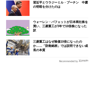
習近平とウラジーミル・プーチン 中露
の明暗を分けたのは
ウォーレン・バフェットが日本商社株を
買い、三菱重工が3年で10倍株になった
訳
三菱重工はなぜ株価10倍になったの
か……「防衛銘柄」では説明できない成
長の本質
Recommended by