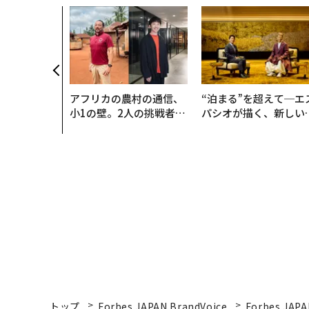
アフリカの農村の通信、
“泊まる”を超えて─エ
小1の壁。2人の挑戦者が
パシオが描く、新しい
手にした「次なる武器」
本のラグジュアリー（
編）
トップ
Forbes JAPAN BrandVoice
Forbes JAPA