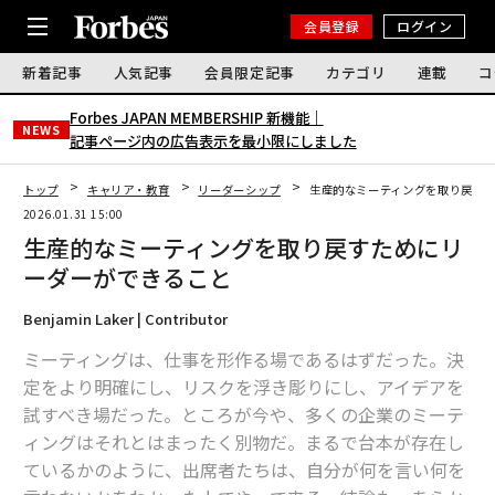
会員登録
ログイン
新着記事
人気記事
会員限定記事
カテゴリ
連載
コ
Forbes JAPAN MEMBERSHIP 新機能｜
NEWS
記事ページ内の広告表示を最小限にしました
トップ
キャリア・教育
リーダーシップ
生産的なミーティングを取り戻す
2026.01.31 15:00
生産的なミーティングを取り戻すためにリ
ーダーができること
Benjamin Laker | Contributor
ミーティングは、仕事を形作る場であるはずだった。決
定をより明確にし、リスクを浮き彫りにし、アイデアを
試すべき場だった。ところが今や、多くの企業のミーテ
ィングはそれとはまったく別物だ。まるで台本が存在し
ているかのように、出席者たちは、自分が何を言い何を