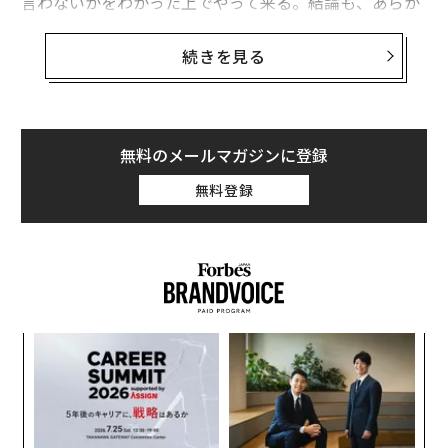
言わないかをわかった上でやって来る。結論も、あらか
じめ決まっているように見える。
続きを見る
こうしたミーティングで繰り広げられるのは、対話では
ない。パフォーマンスだ。
こうしたミーティングでは、出席者は問題に向き合うよ
無料のメールマガジンに登録
りむしろ、印象を管理しようとする。足並みがそろって
無料登録
いることを示し、自分の能力をアピールし、摩擦を避け
る。出席者はみな、話し合われた内容を書き取ったメモ
を手にして会議室を出るが、その後に何かが変わること
はほとんどない。ミーティングが開かれても、仕事は先
に進まないのだ。
ンツ
伝
への
る
た、
モ
〜
金
個