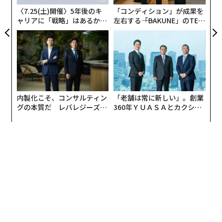
ェ
〈7.25(土)開催〉5年後のキ
「コンディション」が成果を
ャリアに「戦略」はあるか。
左右する――「BAKUNE」のTEN
トップエグゼクティブのキャ
TIALが支える「挑戦者の明
リアに触れる1日│CAREER S
日」
UMMIT 2026
内製化こそ、コンサルティン
「老舗は常に新しい」。創業
グの本質だ レバレジーズが
360年ＹＵＡＳＡとカクシン
実践する、次世代ファームの
CEO田尻望が語る、AIを超え
全貌
る人の価値