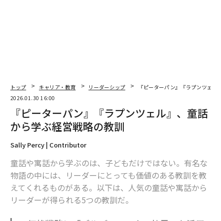
翻訳＝遠藤康子/ガリレオ
2026年9月号発売中
最新号の購入はこちらから
トップ
キャリア・教育
リーダーシップ
『ピーターパン』『ラプンツェル
2026.01.30 16:00
『ピーターパン』『ラプンツェル』、童話
メンバーシップに登録する
から学ぶ経営戦略の教訓
Sally Percy | Contributor
童話や寓話から学ぶのは、子どもだけではない。有名な
関連記事
物語の中には、リーダーにとっても価値のある教訓を教
えてくれるものがある。以下は、人気の童話や寓話から
『ピーターパン』『ラプンツェル』、童話から学ぶ経営戦略の教訓
リーダーが得られる5つの教訓だ。
「あの人」の言葉で、なぜ現場の士気が上がるのか？ 同僚・部下の精神的