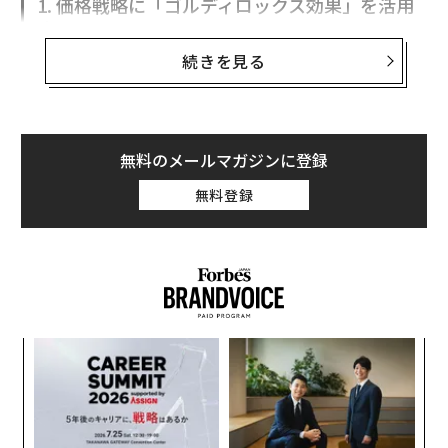
1. 価格戦略に「ゴルディロックス効果」を活用
コンディションへの配慮
する
効果的なリーダーシップを実現する、2026年に自動化すべき3つの健康習
続きを見る
慣
「『ゴルディロックスと3匹のくま』では、ゴルディロ
ックスが3つのお粥のボウル、3つの椅子、3つのベッド
恐怖ではなく信頼で組織を変える──真のリーダーシップとは
を試し、毎回『ちょうどいい』と感じるものを探しま
す」と、行動価格設定の専門家で価格コンサルティング
年度初めの疲弊を防ぐ、意図的なコミュニケーション戦略
無料のメールマガジンに登録
会社
Untapped Pricing
のシニアパートナーであるアン・
パドリーは語る。「実は彼女は、ただお腹が空いて疲れ
無料登録
リーダー/リーダーシップ
会議/ミーティング
タグ：
ていただけではなく、人間心理学のマスタークラスを実
マネジメント/マネージャー/管理職
践していたのです」
価格戦略に行動科学を適用する際、ゴルディロックス効
advertisement
果という用語は、極端なものを避けて「ちょうどいい」
選択肢を選ぶ人間の傾向を説明するために使われる。こ
ンツ
伝
れは、顧客が購買決定を行う際に毎日起こる本能だ。
への
る
た、
モ
〜
金
個