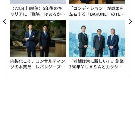
ェ
〈7.25(土)開催〉5年後のキ
「コンディション」が成果を
ャリアに「戦略」はあるか。
左右する――「BAKUNE」のTEN
トップエグゼクティブのキャ
TIALが支える「挑戦者の明
リアに触れる1日│CAREER S
日」
UMMIT 2026
内製化こそ、コンサルティン
「老舗は常に新しい」。創業
グの本質だ レバレジーズが
360年ＹＵＡＳＡとカクシン
実践する、次世代ファームの
CEO田尻望が語る、AIを超え
全貌
る人の価値