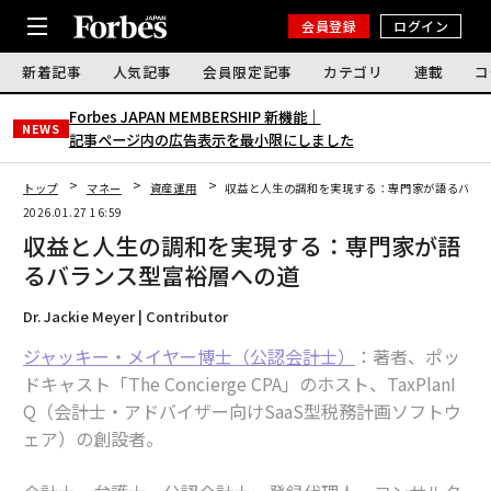
会員登録
ログイン
新着記事
人気記事
会員限定記事
カテゴリ
連載
コ
Forbes JAPAN MEMBERSHIP 新機能｜
NEWS
記事ページ内の広告表示を最小限にしました
トップ
マネー
資産運用
収益と人生の調和を実現する：専門家が語るバラ
2026.01.27 16:59
収益と人生の調和を実現する：専門家が語
るバランス型富裕層への道
Dr. Jackie Meyer | Contributor
ジャッキー・メイヤー博士（公認会計士）
：著者、ポッ
ドキャスト「The Concierge CPA」のホスト、TaxPlanI
Q（会計士・アドバイザー向けSaaS型税務計画ソフトウ
ェア）の創設者。