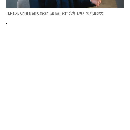
TENTIAL Chief R&D Officer（最高研究開発責任者）の舟山健太
良質な睡眠環境を追求し、研究成果を結集した
シリーズ最高峰モデル「BAKUNE Dry Pro」
TENTIALは2026年5月に「シリーズ最高峰モデル」とし
て「BAKUNE Dry Pro」を上市。「良質な睡眠において
本当に必要なものは何か」を改めて問いかけることから
はじめ、ユーザーやアスリートの声をもとに研究を重ね
て生まれた。