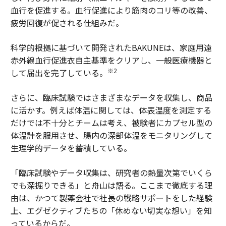
血行を促進する。血行促進により筋肉のコリ等の改善、
疲労回復が促される仕組みだ。
科学的根拠に基づいて開発されたBAKUNEは、家庭用遠
赤外線血行促進衣自主基準をクリアし、一般医療機器と
※2
して届出を完了している。
さらに、臨床試験ではさまざまなデータを収集し、商品
に活かす。例えば体温に関しては、体表温度を測定する
だけでは不十分とチームは考え、被験者にカプセル型の
体温計を服用させ、腸内の深部体温をモニタリングして
生理学的データを蓄積している。
「臨床試験やデータ収集は、研究者の熱量次第でいくら
でも深掘りできる」と舟山は語る。ここまで徹底する理
由は、かつて製薬会社で社長の戦略サポートをした経験
上、エグゼクティブたちの「休めない切実な想い」を知
っているからだ。