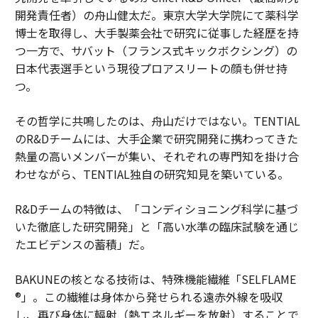
開発責任者）の舟山健太だ。東京大学大学院にて薬科学
博士を取得し、大手製薬会社で研究に従事した経歴を持
つ一方で、サバット（フランス式キックボクシング）の
日本代表選手という現役プロアスリートの顔も併せ持
つ。
その哲学に共鳴したのは、舟山だけではない。TENTIAL
のR&Dチームには、大手企業で研究開発に携わってきた
熱量の高いメンバーが集い、それぞれの専門知を掛け合
わせながら、TENTIAL独自の研究知見を築いている。
R&Dチームの特徴は、「コンディショニング科学に基づ
いた徹底した研究開発」と「高い水準の臨床試験を通じ
たエビデンスの蓄積」だ。
BAKUNEの核となる技術は、特殊機能繊維「SELFLAME
®」。この繊維は身体から発せられる遠赤外線を吸収
し、再び身体に輻射（熱エネルギーを放射）することで