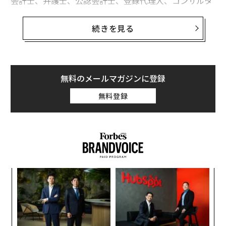
会計士、弁護士、公認会計士、登録代理人、コンサルタ
ント、アドバイザー、代理店オーナー。困難な問題を解
決することを生業とする人々は、私が知る中で最も有能
続きを見る
で聡明な人々である。
しかし、彼らの多くは同じ静かな不満を抱えている。
無料のメールマガジンに登録
書類上は順調だが、人生は本来あるべき姿よりも重く感
無料登録
じられる。事業は収益を上げているが、疲れている。ス
ケジュールは埋まっているが、エネルギーは満たされて
いない。自由を得るためにこれほど懸命に働いたのに、
自由はまだ手の届かないところにあるように感じられ
る。
〜
これは野心や規律の欠如ではない。成功の定義の仕方に
織
問題があるのだ。
う
〜
T
金
バランス型ミリオネアとは、単に売上目標や純資産額を
個
達成する人物ではない。健康、人間関係、目的、心の平