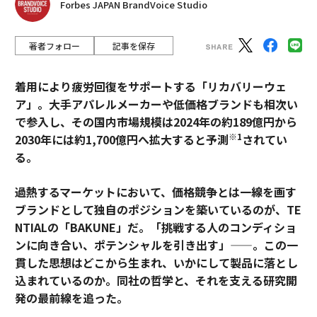
Forbes JAPAN BrandVoice Studio
メンバーシップに登録する
著者フォロー
記事を保存
着用により疲労回復をサポートする「リカバリーウェ
ア」。大手アパレルメーカーや低価格ブランドも相次い
関連記事
で参入し、その国内市場規模は2024年の約189億円から
※1
2030年には約1,700億円へ拡大すると予測
されてい
5兆ドル突破のヘッジファンド業界、優れた運用者への集中が鮮明に
る。
リモートファースト時代の不動産投資：データ駆動型への転換
過熱するマーケットにおいて、価格競争とは一線を画す
AI時代の投資戦略：従来の評価指標が通用しなくなった理由
ブランドとして独自のポジションを築いているのが、TE
NTIALの「BAKUNE」だ。「挑戦する人のコンディショ
2026年農地市場展望──AI・エネルギー需要が生む新たな投資機会
ンに向き合い、ポテンシャルを引き出す」——。この一
貫した思想はどこから生まれ、いかにして製品に落とし
収益性より多様性を重視すべき理由──インカム投資の本質
込まれているのか。同社の哲学と、それを支える研究開
発の最前線を追った。
タグ：
健康
人間関係
資産運用/資産形成
富裕層