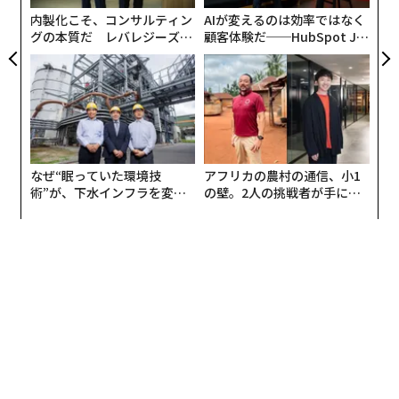
ェ
内製化こそ、コンサルティン
AIが変えるのは効率ではなく
穏を犠牲にすることなく、経済的成功を築く人物のこと
グの本質だ レバレジーズが
顧客体験だ──HubSpot Ja
である。
実践する、次世代ファームの
panが語る「Grow Better」
全貌
な組織のつくり方
なぜサービス業の成功はこれほど重く感じられ
るのか
専門サービス業は責任を報酬とする。有能であればある
ほど、より多くの人々があなたに依存する。顧客はアク
なぜ“眠っていた環境技
アフリカの農村の通信、小1
セスを期待する。チームは答えを必要とする。売上高
術”が、下水インフラを変え
の壁。2人の挑戦者が手にし
は、オーナーが重要なすべてのことに関与することに依
たのか──産総研×月島JFE
た「次なる武器」
アクアソリューションの10年
存することが多い。
最初は、それが正当化されているように感じられる。時
間が経つにつれて、それは息苦しくなる。
罠は巧妙である。成長は奨励される。より多くの顧客、
より多くの売上高、より多くの機会。しかし、意図がな
ければ、成長は単にストレスを拡大するだけである。事