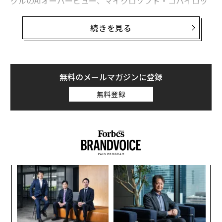
グルのAIオーバービュー、マイクロソフト・コパイロッ
ト、パープレキシティといったツールにより、ユーザー
は検索結果をスクロールするだけでなく、AI生成の回答
続きを見る
と直接やり取りするようになっている。
生成エンジン最適化（GEO）は、ユーザーが質問をした
際にAIの回答で言及される可能性を高めることで、この
無料のメールマガジンに登録
新しいパラダイムにおいてブランドを繁栄させることが
無料登録
できる。
この2026年GEO戦略により、AI駆動型検索の次の段階に
向けて、ウェブサイトとコンテンツを準備することがで
きる。
AIが理解しやすいコンテンツを確保する
るか
目
、く
の
ン
AIは、ユーザーのクエリに対する回答にあなたのサイト
ア
を含める前に、ウェブサイトが何についてのものかを理
の
解する必要がある。構造化データは、各ページが何につ
た