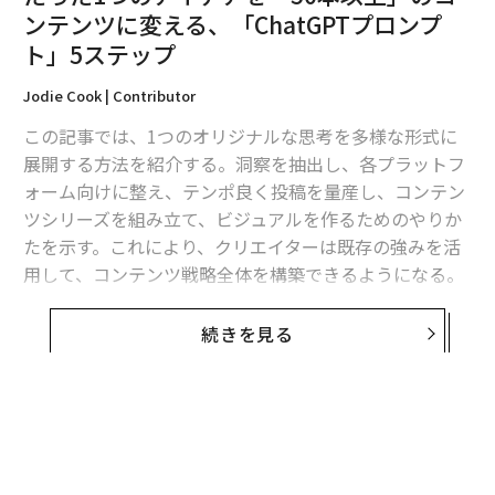
エンティティによって知識を整理する
。この場合の「エ
ンテンツに変える、「ChatGPTプロンプ
ンティティ」という言葉は、企業が知られたいと望む特
ト」5ステップ
定の機能、技術、概念を指す。例えば、病院は「心臓MR
I」を強調し、ソフトウェア企業は「HIPAA準拠のEHRシ
Jodie Cook | Contributor
ステム」に焦点を当てるかもしれない。
この記事では、1つのオリジナルな思考を多様な形式に
展開する方法を紹介する。洞察を抽出し、各プラットフ
これを可能にするには、サイトにトピッククラスターを
ォーム向けに整え、テンポ良く投稿を量産し、コンテン
含める必要がある。これを行う最良の方法は、中心とな
ツシリーズを組み立て、ビジュアルを作るためのやりか
るページからトピッククラスターを作成することであ
たを示す。これにより、クリエイターは既存の強みを活
る。このページは通常、提供する製品やサービスの概要
用して、コンテンツ戦略全体を構築できるようになる。
である。例えば、微小血管検査クリニックのサイトに
は、CPT（Current Procedural Terminology：現行手続
コンテンツ制作は、かつてはブレーンストーミング、執
用語）コード、メディケアガイドライン、患者へのメリ
続きを見る
筆、編集に何時間もかかっていた。しかしAIは、タイプ
ットに関するトピッククラスターを含めることができ
するより速く視野を広げる。まずは、実質のあるオリジ
る。
ナルな思考を1つ用意する。心配しなくても良い、あな
たの最高のアイデアは、自分でも気づかないうちにすで
すべてのページは、最初の200語以内に主要なユーザー
に書き残されているはずだ。
の質問に答える必要がある。これにより、AIがどのコン