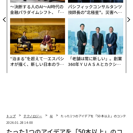
いてのものかを説明するためにウェブサイトに追加する
〜決断する人のAI〜AI時代の
パシフィックコンサルタンツ
コードであり、AIプラットフォームがそのページが商品
金融パラダイムシフト、「超
技師長の"北極星"。災害への
個別化」の核心 【MUFG×ウ
無力感を乗り越え見つけた、
リスト、FAQ、医療記事、レビューのいずれであるかを
ェルスナビ×PwC】
防災一筋20年の答え
識別できるようにする。
JSON-LD（JavaScript Object Notation for Linked Dat
a）は、使用できる
構造化データ形式
の1つである。これ
は裏側で動作するコードであり、検索エンジンとAIモデ
“泊まる”を超えて─エスパシ
「老舗は常に新しい」。創業
ルにコンテンツのより分かりやすい見方を提供する。
オが描く、新しい日本のラグ
360年ＹＵＡＳＡとカクシン
ジュアリー（中編）
CEO田尻望が語る、AIを超え
る人の価値
構造化データを定期的にチェックすることを確認してほ
しい。
グーグルのリッチリザルトテスト
のような無料ツ
ールを使用すると、ページを閲覧してマークアップが正
しいかどうか、更新が必要かどうかを確認できる。
エンティティを中心にコンテンツを整理する
トップ
テクノロジー
AI
たった1つのアイデアを「50本以上」のコンテンツ
2026.01.28 14:00
AIツールと検索エンジンは、
たった1つのアイデアを「50本以上」のコ