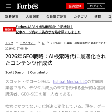
会員登録
ログイン
新着記事
人気記事
会員限定記事
カテゴリ
連載
コ
Forbes JAPAN MEMBERSHIP 新機能｜
NEWS
記事ページ内の広告表示を最小限にしました
トップ
テクノロジー
AI
2026年GEO戦略：AI検索時代に最適化されたコ
2026.01.27 08:49
2026年GEO戦略：AI検索時代に最適化され
たコンテンツ作成法
Scott Darrohn | Contributor
スコット・ダローン氏は、
fishbat Media, LLC
の共同創
業者であり、デジタル成長の未来を形作る全米的な基調
講演者、GEO-SEOの第一人者である。
検索はかつてないほど急速に変化している。現在、グー