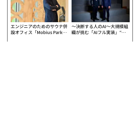
エンジニアのためのサウナ併
〜決断する人のAI〜大規模組
設オフィス「Mobius Park」
織が挑む「AIフル実装」“使
がオープン──タマディック
う”企業から“動く”企業へ【N
が健康経営を徹底する理由
TTドコモビジネス×PwC】
翻訳＝酒匂寛