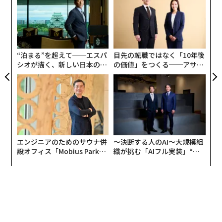
グ
実
〜
全
金
個
ェ
“泊まる”を超えて──エスパ
目先の転職ではなく「10年後
シオが描く、新しい日本のラ
の価値」をつくる──アサイ
グジュアリー（前編）
ンの長期伴走型支援とは
エンジニアのためのサウナ併
〜決断する人のAI〜大規模組
設オフィス「Mobius Park」
織が挑む「AIフル実装」“使
がオープン──タマディック
う”企業から“動く”企業へ【N
が健康経営を徹底する理由
TTドコモビジネス×PwC】