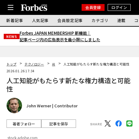
会員登録
ログイン
新着記事
人気記事
会員限定記事
カテゴリ
連載
コ
Forbes JAPAN MEMBERSHIP 新機能｜
NEWS
記事ページ内の広告表示を最小限にしました
トップ
テクノロジー
AI
人工知能がもたらす新たな権力構造と可能性
2026.01.26 17:34
人工知能がもたらす新たな権力構造と可能
性
John Werner | Contributor
著者フォロー
記事を保存
stock.adobe.com