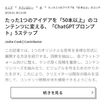
トップ
テクノロジー
AI
たった1つのアイデアを「50本以上」のコンテンツ
2026.01.28 14:00
たった1つのアイデアを「50本以上」のコ
ンテンツに変える、「ChatGPTプロンプ
ト」5ステップ
Jodie Cook | Contributor
この記事では、1つのオリジナルな思考を多様な形式に
展開する方法を紹介する。洞察を抽出し、各プラットフ
ォーム向けに整え、テンポ良く投稿を量産し、コンテン
ツシリーズを組み立て、ビジュアルを作るためのやりか
たを示す。これにより、クリエイターは既存の強みを活
用して、コンテンツ戦略全体を構築できるようになる。
コンテンツ制作は、かつてはブレーンストーミング、執
続きを見る
筆、編集に何時間もかかっていた。しかしAIは、タイプ
するより速く視野を広げる。まずは、実質のあるオリジ