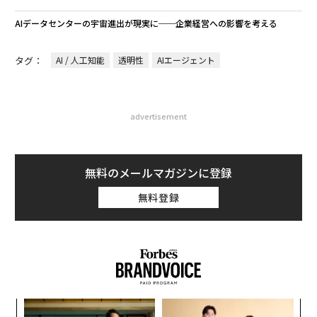
AIデータセンターの宇宙進出が現実に──企業経営への影響を考える
タグ：
AI / 人工知能
透明性
AIエージェント
advertisement
無料のメールマガジンに登録
無料登録
内