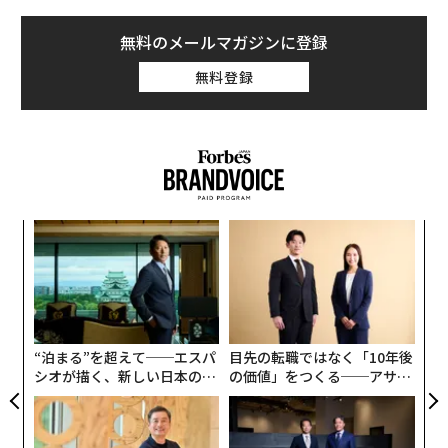
ナルな思考を1つ用意する。心配しなくても良い、あな
たの最高のアイデアは、自分でも気づかないうちにすで
無料のメールマガジンに登録
に書き残されているはずだ。
無料登録
たとえば、先週のクライアントとの通話で得た1つの鋭
い洞察が、数カ月分のコンテンツになり得る。完成まで
に何日もかかった戦略文書は、そのままSNSの連続投稿
原稿になり得る。独自のアプローチを説明した詳細なメ
ールには、50本分の知恵が詰まっている。ゼロから始め
内
るのではなく、すでにある自分の強みを使うことだ。
グ
実
〜
全
金
個
ェ
“泊まる”を超えて──エスパ
目先の転職ではなく「10年後
シオが描く、新しい日本のラ
の価値」をつくる──アサイ
グジュアリー（前編）
ンの長期伴走型支援とは