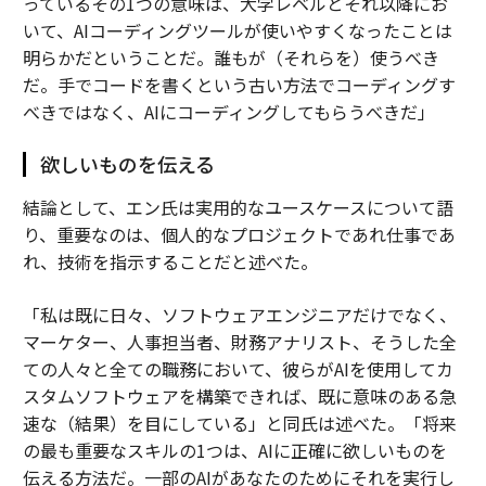
っているその1つの意味は、大学レベルとそれ以降にお
いて、AIコーディングツールが使いやすくなったことは
明らかだということだ。誰もが（それらを）使うべき
だ。手でコードを書くという古い方法でコーディングす
べきではなく、AIにコーディングしてもらうべきだ」
欲しいものを伝える
結論として、エン氏は実用的なユースケースについて語
り、重要なのは、個人的なプロジェクトであれ仕事であ
れ、技術を指示することだと述べた。
「私は既に日々、ソフトウェアエンジニアだけでなく、
マーケター、人事担当者、財務アナリスト、そうした全
ての人々と全ての職務において、彼らがAIを使用してカ
スタムソフトウェアを構築できれば、既に意味のある急
速な（結果）を目にしている」と同氏は述べた。「将来
の最も重要なスキルの1つは、AIに正確に欲しいものを
伝える方法だ。一部のAIがあなたのためにそれを実行し