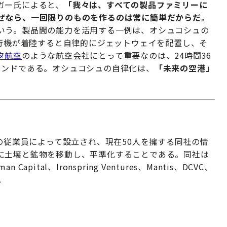
ガー氏によると、
「我々は、すべての製品ファミリーに
ぜなら、一回限りのものを作るのは常に簡単だからだ。
いう。製品間の能力を活用する一例は、オシュコシュの
あり、飛行機が着陸すると自律的にジェットウェイを配置し、そ
タ航空
のような航空会社にとって重要なのは、24時間36
ウンドである。オシュコシュの自律化は、
「未来の空港」
Xの従業員によって設立され、現在50人を擁する同社の情
に土壌と鉱物を移動し、平準化することである。同社は
man Capital、Ironspring Ventures、Mantis、DCVC、
。