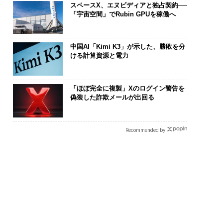
スペースX、エヌビディアと独占契約──
「宇宙空間」でRubin GPUを稼働へ
中国AI「Kimi K3」が示した、勝敗を分
ける計算資源と電力
「ほぼ完全に複製」Xのログイン警告を
偽装した詐欺メールが出回る
Recommended by