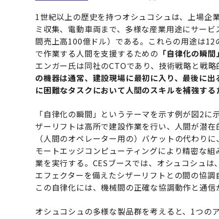
1世紀以上の歴史を持つオシュコシュは、上場企
ミ収集、電動車両まで、多様な産業用途にサービス
間売上高100億ドル）である。これらの用途は1
で作業する人間を支援するための
「自律化の瞬間
エンガー氏は同社のCTOであり、技術戦略と戦
の機器は通常、建設現場に最初に入り、最後に出
に困難なタスクにおいて人間のスキルを補強する
「自律化の瞬間」というテーマを示す例が図2に示
ザーリフトは高所で建設作業を行い、人間が潜在
（人間のオペレーター用の）バケットの代わりに
モートエッジコンピューティングにより精密な組
業を実行する。CESブースでは、オシュコシュは
エフェクターを備えたシザーリフトとの間の協調
この自律化には、機械間の正確な協調動作と通信
オシュコシュの多様な製品群を考えると、1つの