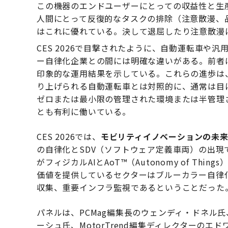
この機器のエンドユーザーにとっての収益性と生
人間にとって反復的なタスクの排除（注意散漫、
はこれに優れている。決して退屈したり注意散漫
CES 2026で目撃されたように、自動運転車や
ー自律化企業との間には明確な違いがある。前者
印象的な運用結果を示している。これらの進歩は
り上げられる自動運転車とは対照的に、通常は目
ゼロまたは最小限の管理された環境または半管理
とも有利に働いている。
CES 2026では、
モビリティイノベーションの未
の自律化とSDV（ソフトウェア定義車両）の出現
がフィジカルAIとAoT™（Autonomy of T
価値を提供しているセクターはブルーカラー自律
収集、重要インフラ監視であるということだった
パネルは、PCMag編集長のウェンディ・ドネル氏、A
ーシュ氏、MotorTrend編集ディレクターの