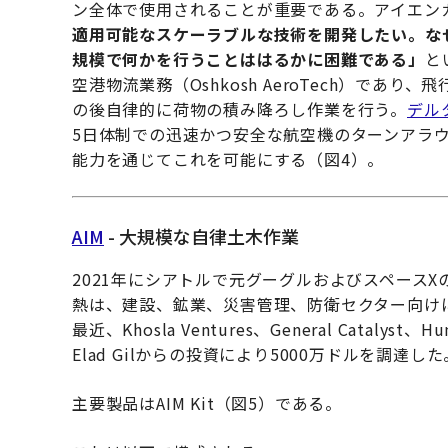
ン全体で使用されることが重要である。アイエン
適用可能なスケーラブルな技術を開発したい。な
規模で何かを行うことははるかに困難である」
と
空港物流業務（Oshkosh AeroTech）で
の後自律的に荷物の積み降ろし作業を行う。
デル
5日体制での迅速かつ安全な航空機のターンアラ
能力を通じてこれを可能にする（図4）。
AIM
- 大規模な自律土木作業
2021年にシアトルで元グーグルおよびスペース
熱は、建設、鉱業、災害管理、防衛セクター向け
最近、Khosla Ventures、General Catalyst、Hu
Elad Gilからの投資により5000万ドルを調達した
主要製品はAIM Kit（図5）である。