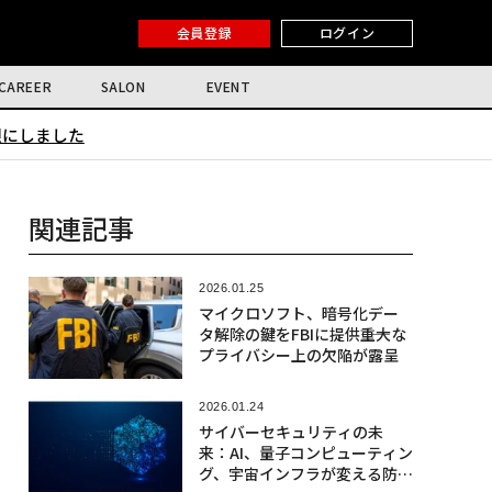
会員登録
ログイン
CAREER
SALON
EVENT
限にしました
関連記事
2026.01.25
マイクロソフト、暗号化デー
タ解除の鍵をFBIに提供――重大な
プライバシー上の欠陥が露呈
2026.01.24
サイバーセキュリティの未
来：AI、量子コンピューティン
グ、宇宙インフラが変える防衛