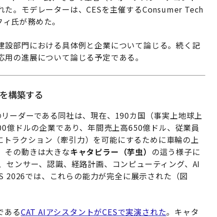
モデレーターは、CESを主催するConsumer Tech
スカフィ氏が務めた。
建設部門における具体例と企業について論じる。続く記
応用の進展について論じる予定である。
界を構築する
リーダーである同社は、現在、190カ国（事実上地球上
00億ドルの企業であり、年間売上高650億ドル、従業員
5年にトラクション（牽引力）を可能にするために車輪の上
。その動きは大きな
キャタピラー（芋虫）
の這う様子に
、センサー、認識、経路計画、コンピューティング、AI
 2026では、これらの能力が完全に展示された（図
である
CAT AIアシスタントがCESで実演された
。キャタ