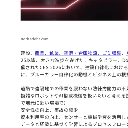
stock.adobe.com
建設、
農業、鉱業、空港・倉庫物流、ゴミ収集
、
25以降、大きな進歩を遂げた。キャタピラー、D
催されたCES 2026において、建設自律化にお
に、ブルーカラー自律化の動機とビジネス上の根
過酷で遠隔地での作業を厭わない熟練労働力の不
複雑なロボットやAI搭載機械を扱いたいと考え
で地元に近い環境で）
安全性の向上、事故の減少
資本利用率の向上、センサーと機械学習を活用し
データと経験に基づく学習によるプロセスフロー