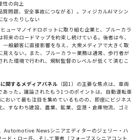
産性の向上
品質問題、安全事故につながる）。フィジカルAIマシン
になったりしない
汎用ヒューマノイドロボットに取り組む企業と、ブルーカラ
は将来のロードマップを約束し続けている。後者は今、
、一般顧客に直接影響を与え、大衆メディアで大きく取
に見えない。また、ブルーカラー業務は通常、歩行者が
された環境で行われ、規制監督のレベルが低くて済むこ
来に関するメディアパネル
（図1）の主要な焦点は、車両
であった。議論されたもう1つのポイントは、自動運転車
hings）において最も注目を集めているものの、即座にビジネス
化、すなわち建設、農業、鉱業、空港・倉庫物流、ゴミ
。
utomotive Newsシニアエディターのジェリー・ハ
エドワード・ロー氏、そして筆者（フォーブスシニアコント