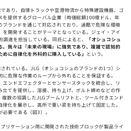
業であり、自律トラックや空港物流から特殊建設機器、ゴ
を提供するグローバル企業（時価総額100億ドル、年
2のブランドを通じて対応されており、過酷で危険な環境
」
を開発することがテーマとなっている。ジェイ・アイ
略的調達を担当している。同氏によると、
「オシュコシュ
る。我々は『未来の現場』に強気であり、複雑で認知的
ために自律化を外科的に挿入している」
という。
されている。JLG（オシュコシュのブランドの1つ）シ
的に危険な作業のループから外れることを保証する。
、エンドエフェクターとセンサースタックを統合し、リ
み立てを提供し、溶接、持ち上げ、ボルト締めなどの作
、複数の協調したJLGブームリフトと、ツール付きエンド
自律化を展示し、高所で重い梁を持ち上げて固定した。
が必要である（図3）。
アプリケーション用に開発された技術ブロックが製品ライ