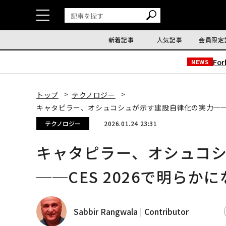
新着記事
人気記事
会員限定
Fo
NEWS
トップ
テクノロジー
キャタピラー、オシュコシュが示す建設自律化の実力──C
テクノロジー
2026.01.24 23:31
キャタピラー、オシュコ
──CES 2026で明ら
Sabbir Rangwala | Contributor