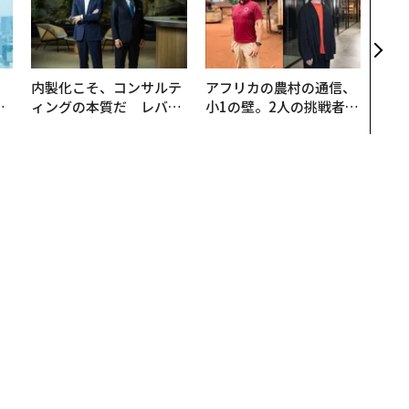
術”
変え
月島
ショ
。
内製化こそ、コンサルテ
アフリカの農村の通信、
と
ィングの本質だ レバレ
小1の壁。2人の挑戦者が
語
ジーズが実践する、次世
手にした「次なる武器」
値
代ファームの全貌
ない？ 2026年「幸せな仕事人」になるための4つの鍵