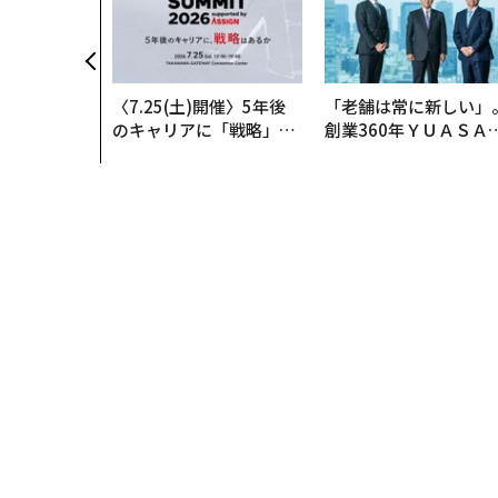
〈7.25(土)開催〉5年後
「老舗は常に新しい」
のキャリアに「戦略」は
創業360年ＹＵＡＳＡ
あるか。トップエグゼク
カクシンCEO田尻望が
ティブのキャリアに触れ
る、AIを超える人の価
る1日│CAREER SUMMI
T 2026
トップ
キャリア・教育
キャリア
仕事がつまら
キャリア
2026.01.25 18:00