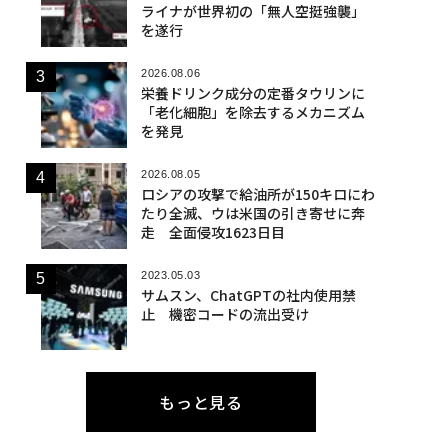
ライナが世界初の「無人空挺強襲」
を遂行
2026.08.06
栄養ドリンク成分の定番タウリンに
「老化細胞」を除去するメカニズム
を発見
2026.08.05
ロシアの攻撃で給油所が150キロにわ
たり全滅、ウは米国の引き寄せに奔
走 全面侵攻1623日目
2023.05.03
サムスン、ChatGPTの社内使用禁
止 機密コードの流出受け
もっと見る