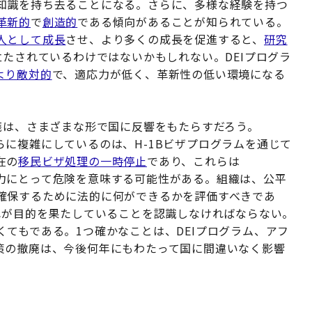
知識を持ち去ることになる。さらに、多様な経験を持つ
革新的
で
創造的
である傾向があることが知られている。
人として成長
させ、より多くの成長を促進すると、
研究
立たされているわけではないかもしれない。DEIプログラ
より敵対的
で、適応力が低く、革新性の低い環境になる
廃は、さまざまな形で国に反響をもたらすだろう。
に複雑にしているのは、H-1Bビザプログラムを通じて
在の
移民ビザ処理の一時停止
であり、これらは
力にとって危険を意味する可能性がある。組織は、公平
確保するために法的に何ができるかを評価すべきであ
れが目的を果たしていることを認識しなければならない。
てもである。1つ確かなことは、DEIプログラム、アフ
策の撤廃は、今後何年にもわたって国に間違いなく影響