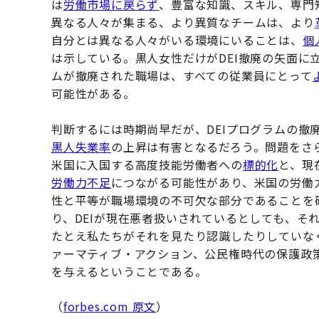
は
労働市場に戻らず
、豊富な知識、スキル、専門
異なる人々が集まる、より異質なチームは、より
自分とは異なる人々がいる環境にいることは、
個
は示している。黒人女性だけがDEI撤廃の矢面に
ムが撤廃された職場は、すべての従業員にとって
可能性がある。
判断するには時期尚早だが、DEIプログラムの撤
黒人失業率
の上昇は有害となるだろう。問題をさら
米国に入国する高度技能労働者への
標的化
と、現
労働力不足
につながる可能性があり、米国の労働
性と平等が職場環境の不可欠な部分であることを
り、DEIが現在悪者扱いされているとしても、そ
たとえ私たちがそれを見たり認識したりしていなく
ァーマティブ・アクション、公民権時代の保護政
を与えるということである。
（
forbes.com 原文
）