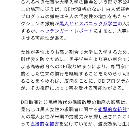
られるべき仕事や大学入学の機会という形で不公
この論理に従えば、DEIが資格のない非白人候補
プログラムの撤廃は白人の代表性の増加をもたら
クションの撤廃が
黒人とヒスパニック系学生の
入
するが、
ヘッチンガー・レポート
によると、大学
させる可能性がある。
女性が男性よりも高い割合で大学に入学するため
剰代表を防ぐために、男子学生をより高い割合で
よる高等教育へのDEI取り締まりにより、専門家
的とした従来の慣行を継続することをためらう可
ることをやめれば、皮肉なことに、DEIプログラ
が、その撤廃によって害を受ける可能性がある。
DEI撤廃と公民権時代の保護政策の撤廃の影響は
見出しは黒人女性の求職者に関する
衝撃的な統計
人の黒人女性が米国の労働力から押し出されたこと
って
直接的な被害
を受けているが、波及効果も生