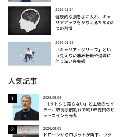
2026.01.24
健康的な脳を手に入れ、キャ
リアアップをかなえるための8
つの習慣
2026.01.23
「キャリア・グリーフ」とい
う見えない痛み――転職や退職に
伴う深い喪失感
人気記事
2026.08.06
「1サトシも売らない」と主張のセイ
ラー、取得原価割れで約165億円のビ
ットコインを売却
2026.08.05
ドローンからロボットが降下、ウク