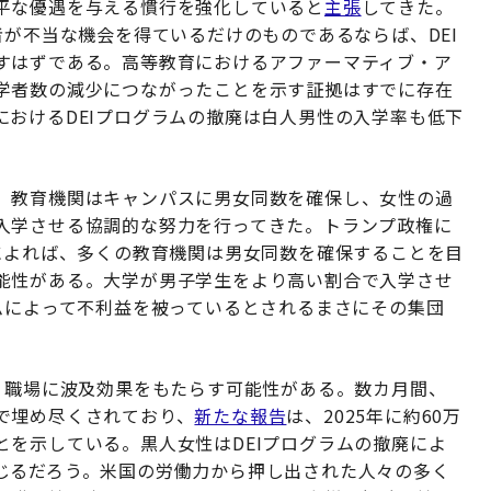
平な優遇を与える慣行を強化していると
主張
してきた。
者が不当な機会を得ているだけのものであるならば、DEI
すはずである。高等教育におけるアファーマティブ・ア
学者数の減少につながったことを示す証拠はすでに存在
におけるDEIプログラムの撤廃は白人男性の入学率も低下
、教育機関はキャンパスに男女同数を確保し、女性の過
入学させる協調的な努力を行ってきた。トランプ政権に
によれば、多くの教育機関は男女同数を確保することを目
能性がある。大学が男子学生をより高い割合で入学させ
ムによって不利益を被っているとされるまさにその集団
、職場に波及効果をもたらす可能性がある。数カ月間、
で埋め尽くされており、
新たな報告
は、2025年に約60万
を示している。黒人女性はDEIプログラムの撤廃によ
じるだろう。米国の労働力から押し出された人々の多く