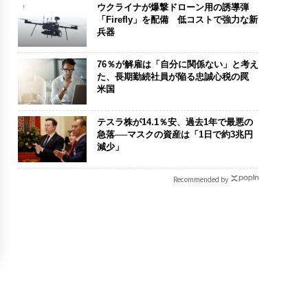
ウクライナが爆撃ドローン用の誘導弾
「Firefly」を配備 低コストで強力な新
兵器
76％が解雇は「自分に関係ない」と考え
た、長期勤続社員が陥る忠誠心税の罠
米国
テスラ株が14.1％安、過去1年で最悪の
急落──マスクの資産は「1日で約3兆円
減少」
Recommended by