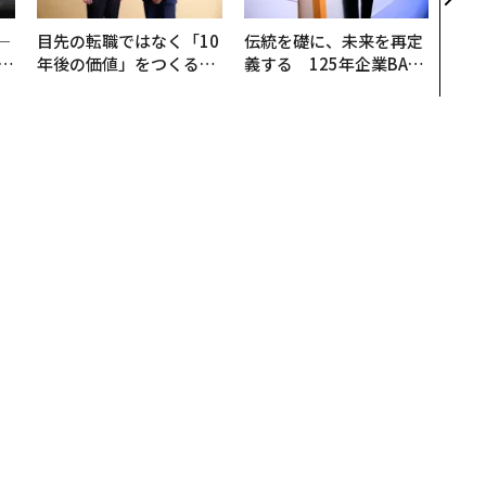
判断
─
目先の転職ではなく「10
伝統を礎に、未来を再定
E
年後の価値」をつくる─
義する 125年企業BAT
─アサインの長期伴走型
が挑むスモークレスな未
支援とは
来
が語る。AIバイアスに警鐘を鳴らした先駆者
村上明子が語る。AIバイアスに