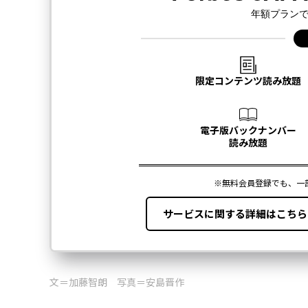
文＝加藤智朗 写真＝安島晋作