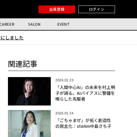
会員登録
ログイン
CAREER
SALON
EVENT
限にしました
関連記事
2026.01.23
「人間中心AI」の未来を村上明
子が語る。AIバイアスに警鐘を
鳴らした先駆者
2026.01.24
「ごちゃまぜ」が拓く創造性
の民主化：steAm中島さち子