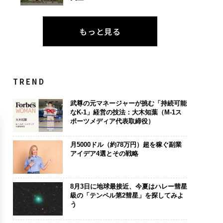
もっと見る
TREND
武尊の元マネージャーが挑む「持続可能
なK-1」経営の技法：大木知葉（M-1ス
ポーツメディア代表取締役）
月5000ドル（約78万円）超を稼ぐ副業
アイデア4選とその戦略
8月3日に地球最接近、今夏はハレー彗星
級の「テンペル第2彗星」を探してみよ
う