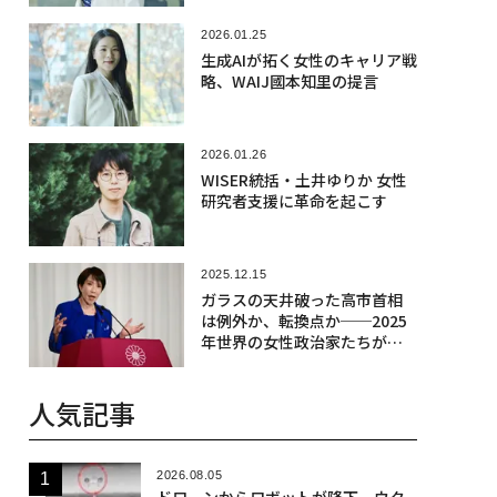
2026.01.25
生成AIが拓く女性のキャリア戦
略、WAIJ國本知里の提言
2026.01.26
WISER統括・土井ゆりか 女性
研究者支援に革命を起こす
2025.12.15
ガラスの天井破った高市首相
は例外か、転換点か──2025
年世界の女性政治家たちが直
面した断絶
人気記事
2026.08.05
ドローンからロボットが降下、ウク