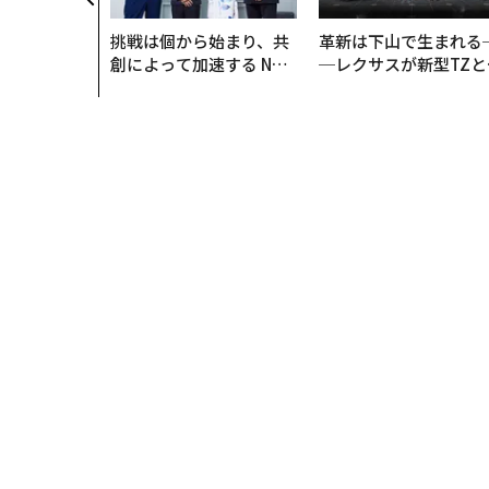
挑戦は個から始まり、共
革新は下山で生まれる
創によって加速する NOR
─レクサスが新型TZと
QAIN JAPAN 特別座談会
Sに込めた「DISCOVE
R」の哲学
トップ
WOMEN
「人間中心AI」の未来を村上明子
WOMEN
2026.01.23 12:30
「人間中心AI」の未来を