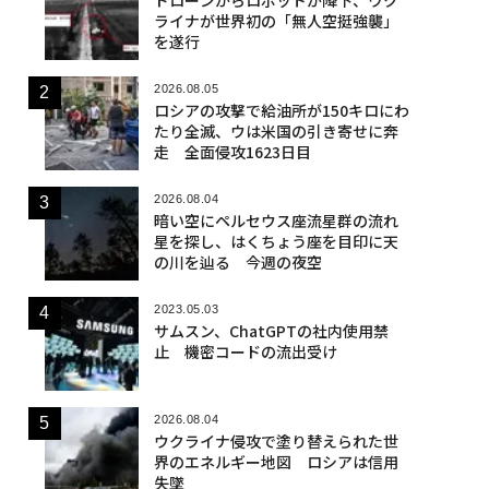
ライナが世界初の「無人空挺強襲」
を遂行
2026.08.05
ロシアの攻撃で給油所が150キロにわ
たり全滅、ウは米国の引き寄せに奔
走 全面侵攻1623日目
2026.08.04
暗い空にペルセウス座流星群の流れ
星を探し、はくちょう座を目印に天
の川を辿る 今週の夜空
2023.05.03
サムスン、ChatGPTの社内使用禁
止 機密コードの流出受け
2026.08.04
ウクライナ侵攻で塗り替えられた世
界のエネルギー地図 ロシアは信用
失墜