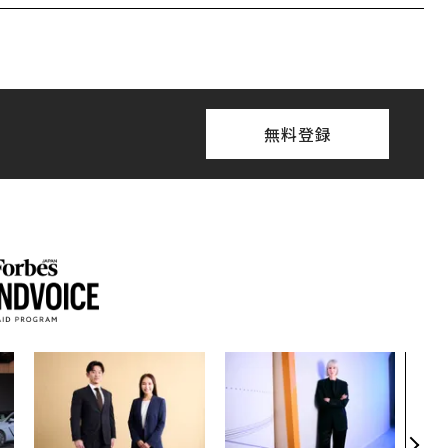
無料登録
【7
継に
う視
経営