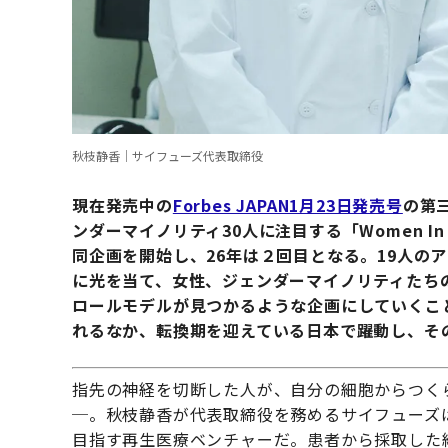
秋枝静香｜サイフューズ代表取締役
現在発売中の
Forbes JAPAN1月23日発売号
の第
ンダーマイノリティ30人に注目する「Women In Tec
同企画を開始し、26年は２回目となる。19人の
に光を当て、女性、ジェンダーマイノリティたち
ロールモデルが見つかるような企画にしていくこ
れるなか、転換期を迎えている日本で躍動し、そ
指先の神経を切断した人が、自分の細胞からつく
─。秋枝静香が代表取締役を務めるサイフューズ
目指す再生医療ベンチャーだ。患者から採取した