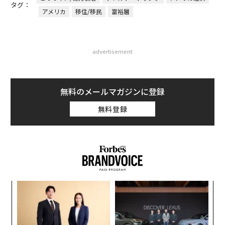
タグ：
アメリカ
移住/移民
富裕層
advertisement
無料のメールマガジンに登録
無料登録
キ
「
か。
3
キャ
C
な
R S
る
術