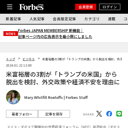
会員登録
ログイン
新着記事
人気記事
会員限定記事
カテゴリ
連載
コ
Forbes JAPAN MEMBERSHIP 新機能｜
NEWS
記事ページ内の広告表示を最小限にしました
トップ
ビジネス
米富裕層の3割が「トランプの米国」から脱出を検討、外交政
2026.01.22 12:00
米富裕層の3割が「トランプの米国」から
脱出を検討、外交政策や経済不安を理由に
Mary Whitfill Roeloffs | Forbes Staff
著者フォロー
記事を保存
スイス・ダボスで開催中の世界経済フォーラム（WEF）年次総会（ダボス