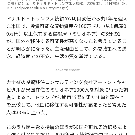
会議）に出席したドナルド・トランプ米大統領。2026年1月21日撮影（Ha
run Ozalp/Anadolu via Getty Images）
ドナルド・トランプ大統領の2期目就任から丸1年を迎え
た米国で、投資可能な流動資産を100万ドル（約1億580
0万円）以上保有する富裕層（ミリオネア）の3分の1
が、国外へ移住する可能性が高くなったと考えているこ
とが明らかになった。主な理由として、外交政策への懸
念、経済面での不安、生活の質を挙げている。
advertisement
カナダの投資移住コンサルティング会社アートン・キャ
ピタルが米国在住のミリオネア1000人を対象に行った調
査によると、トランプが2期目当選を果たす前と現在と
を比較して、他国に移住する可能性が高まったと答えた
人は33％に上った。
このうち民主党支持層のほうが米国を離れる選択肢によ
り強く引かれており、2024年米大統領選でカマラ・ハリ