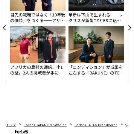
た
ア
目先の転職ではなく「10年後
革新は下山で生まれる──レ
の価値」をつくる──アサイ
クサスが新型TZとESに込め
ンの長期伴走型支援とは
た「DISCOVER」の哲学
アフリカの農村の通信、小1
「コンディション」が成果を
の壁。2人の挑戦者が手にし
左右する――「BAKUNE」のTEN
た「次なる武器」
TIALが支える「挑戦者の明
日」
トップ
Forbes JAPAN BrandVoice
Forbes JAPAN BrandVoice
伝統