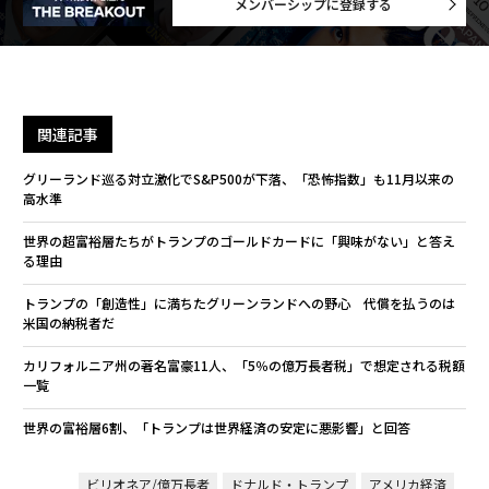
メンバーシップに登録する
関連記事
グリーランド巡る対立激化でS&P500が下落、「恐怖指数」も11月以来の
高水準
世界の超富裕層たちがトランプのゴールドカードに「興味がない」と答え
る理由
トランプの「創造性」に満ちたグリーンランドへの野心 代償を払うのは
米国の納税者だ
カリフォルニア州の著名富豪11人、「5％の億万長者税」で想定される税額
一覧
世界の富裕層6割、「トランプは世界経済の安定に悪影響」と回答
ビリオネア/億万長者
ドナルド・トランプ
アメリカ経済