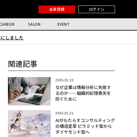
会員登録
ログイン
CAREER
SALON
EVENT
限にしました
関連記事
2026.01.22
なぜ企業は情報分析に失敗す
るのか──組織的記憶喪失を
防ぐために
2026.01.21
AIがもたらすコンサルティング
の構造変革 ピラミッド型から
ダイヤモンド型へ