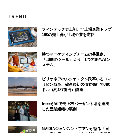
TREND
フィンテック史上初、非上場企業トップ
100の売上高が上場企業を逆転
勝つマーケティングチームの共通点、
「10個のツール」より「1つの統合AIシ
ステム」
ビリオネアのルシオ・タン氏率いるフィ
リピン航空、破産後初の債券発行で3億
ドル（約487億円）調達
freeeがAIで売上29パーセント増を達成
した営業組織の裏側
NVIDIAジェンスン・フアンが語る「日