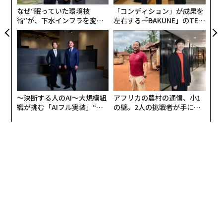
なぜ“眠っていた環境技
「コンディション」が成果を
術”が、下水インフラを変え
左右する――「BAKUNE」のTEN
たのか──産総研×月島JFE
TIALが支える「挑戦者の明
アクアソリューションの10年
日」
〜決断する人のAI〜大規模組
アフリカの農村の通信、小1
織が挑む「AIフル実装」“使
の壁。2人の挑戦者が手にし
う”企業から“動く”企業へ【N
た「次なる武器」
TTドコモビジネス×PwC】