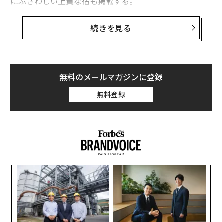
にふさわしい上質な宿も掲載する。
2026年は、世界のマラソン史における節目の年
続きを見る
2026年は、世界のマラソン史における節目の年になりそ
うだ。ボストンでは、世界最古の大会が開催130周年を
迎える。ニューヨークでも、5つの区を巡る名物コース
無料のメールマガジンに登録
が誕生から50年の節目を迎える（大会そのものは52回
目）。
無料登録
近年注目の大会では、目で楽しみながら走れるコースも
マラソンの魅力は大都市のみにあるわけではない。近年
注目を集める大会では、さまざまな眺めを楽しみながら
走れるコースまで用意されている。例えば、アンコール
年後
内
ワットの遺跡群、ケイマン諸島のヤシ並木に沿った海岸
サイ
グ
線、野生動物が生息する南アフリカの自然保護区といっ
実
義す
“
た具合だ。全力で走るか、景色を満喫しながらゆっくり
全
むス
シ
進むかは自由だ。
グ