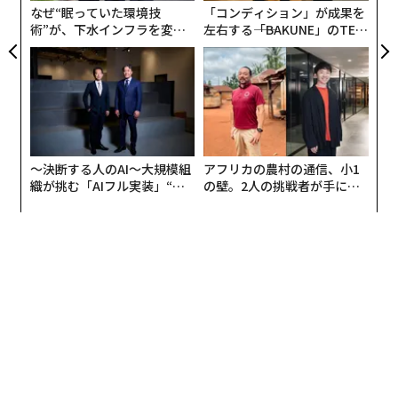
有する姿勢は、正確で包括的な評価を可能にする一方、
advertisement
なぜ“眠っていた環境技
「コンディション」が成果を
対応の遅れは評価を著しく困難にする」
術”が、下水インフラを変え
左右する――「BAKUNE」のTEN
たのか──産総研×月島JFE
TIALが支える「挑戦者の明
アクアソリューションの10年
日」
〜決断する人のAI〜大規模組
アフリカの農村の通信、小1
織が挑む「AIフル実装」“使
の壁。2人の挑戦者が手にし
う”企業から“動く”企業へ【N
た「次なる武器」
TTドコモビジネス×PwC】