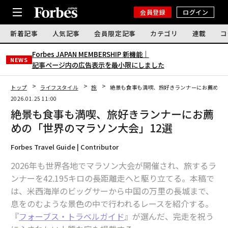
会員登録
ログイン
新着記事
人気記事
会員限定記事
カテゴリ
連載
コ
Forbes JAPAN MEMBERSHIP 新機能｜
NEWS
記事ページ内の広告表示を最小限にしました
トップ
ライフスタイル
旅
絶景も食事も満喫、旅好きランナーにお薦めの「
2026.01.25 11:00
絶景も食事も満喫、旅好きランナーにお薦
めの「世界のマラソン大会」12選
Forbes Travel Guide | Contributor
2026年も世界各地でマラソン大会が開催され、旅するラ
ンナーを42.195キロの長距離走へと駆り立てる。本稿で
は、米西海岸のビッグサーから中国の万里の長城まで、
息をのむような景色の中で行われるレースを紹介する。
『
フォーブス・トラベルガイド
』が選んだ、完走を祝う