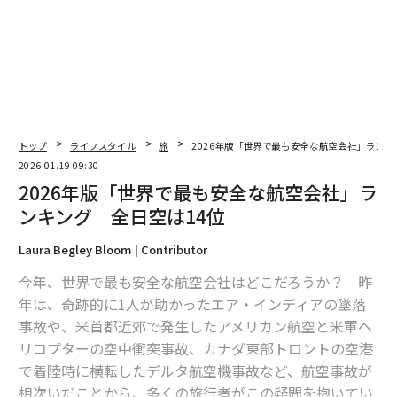
翻訳＝上田裕資
トップ
ライフスタイル
旅
2026年版「世界で最も安全な航空会社」ランキ
2026.01.19 09:30
2026年版「世界で最も安全な航空会社」ラ
2026年9月号発売中
ンキング 全日空は14位
Laura Begley Bloom | Contributor
最新号の購入はこちらから
今年、世界で最も安全な航空会社はどこだろうか？ 昨
年は、奇跡的に1人が助かったエア・インディアの墜落
メンバーシップに登録する
事故や、米首都近郊で発生したアメリカン航空と米軍ヘ
リコプターの空中衝突事故、カナダ東部トロントの空港
で着陸時に横転したデルタ航空機事故など、航空事故が
相次いだことから、多くの旅行者がこの疑問を抱いてい