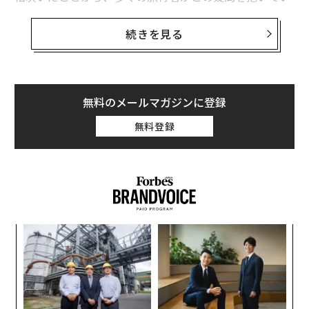
る。だが、航空専門家は空の旅は極めて安全であり、世
関連記事
界の航空会社間の安全性の差はほとんどないと強調して
続きを見る
いる。
2026年版「世界で最も安全な航空会社」ランキング 全日空は14位
「世界最強のパスポート」、米国がトップ10に返り咲き 日本は2位に浮上
オーストラリアの航空業界格付けサイト「エアラインレ
ーティングス」は、世界で最も安全な航空会社の
無料のメールマガジンに登録
2026年に訪れるべき世界最高の都市 東京が3位を維持、京都は観光実績
最新ランキング
を発表した。同サイトは世界320社の航
で10位に
無料登録
空会社の安全性を分析し、大手航空会社と格安航空会社
のそれぞれ上位25社を毎年明らかにしている。
贅沢な空の旅を評価、第2回フォーブス「エアトラベル・アワード」
旅はなぜ人を強くするのか──心理学者が解説する「回復力」向上のメカ
エアラインレーティングスの評価方法
ニズム
同サイトは、事故発生率や操縦士の訓練度、国際安全監
ホテル
旅行/観光
アメリカ
イギリス
査や企業の透明性など、幅広い要素を考慮してランキン
年後
内
タグ：
カリフォルニア
ロンドン
マラソン/長距離走
グを作成している。筆者の取材に応じたエアラインレー
サイ
グ
実
ティングスのシャロン・ピーターセン最高経営責任者
マサチューセッツ州
義す
“
全
（CEO）は、航空会社の安全性を評価する上で、透明性
むス
シ
グ
は極めて重要だと指摘した。「積極的に関与し情報を共