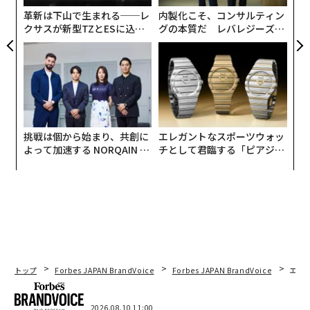
リア
革新は下山で生まれる──レ
内製化こそ、コンサルティン
UM
旅は臨機応変な思考を育む
クサスが新型TZとESに込め
グの本質だ レバレジーズが
た「DISCOVER」の哲学
実践する、次世代ファームの
「旅は、自発的で、直感的で、好奇心旺盛で、今この瞬
全貌
間に完全に存在することを求める」とマックルロイ氏は
言う。「これらは、日常の予測可能なリズムの中では、
はるかに習得が難しいスキルだ。」旅は臨機応変な思考
を育み、必要に応じて方向転換する力を養う。旅が脳に
挑戦は個から始まり、共創に
エレガントなスポーツウォッ
強力な影響を与えるのは、予測可能性を破壊するからで
よって加速する NORQAIN JA
チとして君臨する「ピアジ
あり、成長に関しては脳は新規性によって活性化する。
PAN 特別座談会
ェ」ポロの魅力
新しい場所を探索すると、脳は効率モードから学習モー
ドへと強制的に切り替わる。「神経学的には、これによ
り好奇心、動機づけ、記憶形成に関連する2つの化学物
質、ドーパミンとアセチルコリンが増加する」とザンド
博士は言う。
トップ
Forbes JAPAN BrandVoice
Forbes JAPAN BrandVoice
エレ
旅は自分を信じる力を育む
「旅をしているとき、あなたの中のより深い部分が目覚
2026.08.10 11:00