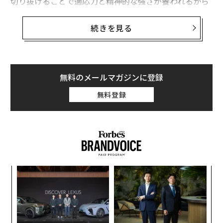
切り抜けることで適応力と精神的な強さが養われるから
だと説明する。
続きを見る
旅は主体性と意味をもたらす
「旅があなたをより強くするのは、日々生きている小さ
な物語から引き離し、はるかに大きな物語の中に放り込
無料のメールマガジンに登録
むからだ」と語るのは、
アリソン・マックルロイ
氏（LM
FT、
ワイルドパス・セラピー
の心理療法士、
無料登録
『社会不安のための必須戦略』
著者）だ。感情面では、
旅は硬直した思考パターンを和らげる。人々が習慣的な
環境を離れると、神経系が再調整される。「臨床の現場
で常に目にするのは、不安が和らぎ、視野が広がり、感
情処理がより流動的になることだ」とザンド博士は言
う。「新しい環境は、古いストレスループに結びついた
果を
「
手がかりが少ないため、反芻思考を減らす。」新しい文
EN
3
明
C
化や風景に短時間触れるだけでも、抑うつや不安のパタ
〈7
る
ーンを中断し、主体性と意味の感覚を回復させることが
ャ
ト
できる。