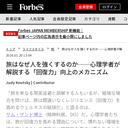
会員登録
ログイン
新着記事
人気記事
会員限定記事
カテゴリ
連載
コ
Forbes JAPAN MEMBERSHIP 新機能｜
NEWS
記事ページ内の広告表示を最小限にしました
トップ
ライフスタイル
旅
旅はなぜ人を強くするのか──心理学者が解説
2026.01.20 13:04
旅はなぜ人を強くするのか──心理学者が
解説する「回復力」向上のメカニズム
Judy Koutsky | Contributor
「旅を単なる現実逃避と誤解する人もいるが、極端な場
合を除けば、旅は間違いなくレジリエンス（回復力）を
高めるウェルネスの秘訣だ」と語るのは、
サム・ザンド博士
（精神科医、DO）だ。
心理学者たち
は、旅が回復力を高める理由について、慣れない環境を