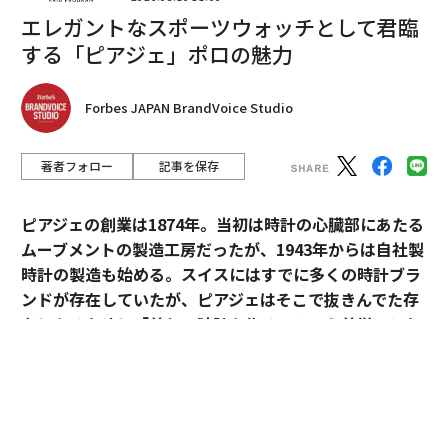
める」とマックルロイ氏は説明する。「それは、即興で
エレガントなスポーツウォッチとして君臨
対応し、目の前で展開していることに対応する自分の能
する「ピアジェ」ポロの魅力
力を信じる方法を知っている部分だ。」基本的に、旅は
あなたが何者であるかについて、より完全な感覚を発見
Forbes JAPAN BrandVoice Studio
させてくれる。人々はしばしば、旅行中により生き生き
とした、あるいは精神的に目覚めた感覚を覚えると述べ
著者フォロー
記事を保存
る。「それは、慣れない光景、音、社会的手がかり、環
境に反応して、脳が新しい神経接続を形成しているから
だ」とザンド博士は言う。「これを神経可塑性と呼
ピアジェの創業は1874年。当初は時計の心臓部にあたる
ぶ。」これが、成長し適応できる仕組みだ。
ムーブメントの製造工房だったが、1943年からは自社製
時計の製造も始める。スイスにはすでに多くの時計ブラ
旅は精神的・感情的なリセットをもたらす
ンドが存在していたが、ピアジェはそこで抜きんでた存
在になるために「美しい時計を作る」という美学へとた
特に自然に浸る旅は、独特の影響を与える。「緑、水、
どり着いた。現代のピアジェの旗艦モデルである「ピア
自然のリズムに富んだ環境は、ストレス反応を下方制御
ジェ ポロ」は、美学を貫いたピアジェの歴史と、その魅
し、副交感神経系を活性化する」とザンド博士は言う。
力が詰まっている。
「これにより、洞察、感情統合、創造性のための条件が
整う。」旅が意図的で、消費よりも存在を重視するもの