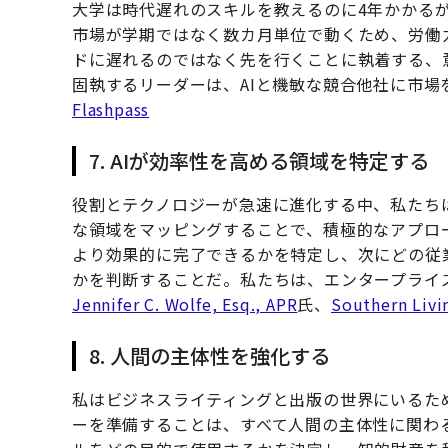
大学は時代遅れのスキルを教えるのに4年かかるが、
市場が学期ではなく数カ月単位で動くため、労働
ドに遅れるのではなく先を行くことに執着する、
固執するリーダーは、AIと機敏な競合他社に市場
Flashpass
7. AIが効率性を高める領域を特定する
役割とテクノロジーが急速に進化する中、私たち
な領域をマッピングすることで、積極的なアプロ
より効果的に完了できるかを特定し、次にどの従
かを判断することだ。私たちは、エンタープライズ
Jennifer C. Wolfe, Esq., APR
氏、
Southern Livi
8. 人間の主体性を強化する
私はビジネスライティングと出版の世界にいるた
ーを準備することは、すべて人間の主体性に関わ