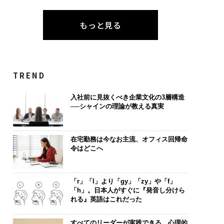
もっと見る
TREND
入社前に見抜くべき企業文化の3層構造
──シャインの理論が教える真実
在宅勤務は今なお主流、オフィス回帰命
令はどこへ
「r」「l」より「gy」「zy」や「f」
「h」。日本人がすぐに『発音し分けら
れる』英語はこれだった
すべてのリーダーが実践できる、心理的