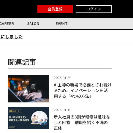
会員登録
ログイン
CAREER
SALON
EVENT
限にしました
関連記事
2026.01.20
AI主導の職場で必要とされ続け
るため、イノベーションを活
用する「4つの方法」
2026.01.19
新入社員の3割が研修は意味な
しと回答 離職を招く不満の
正体