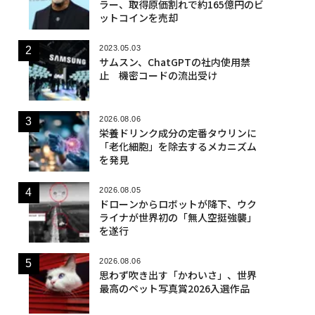
ラー、取得原価割れで約165億円のビ
ットコインを売却
2023.05.03
サムスン、ChatGPTの社内使用禁
止 機密コードの流出受け
2026.08.06
栄養ドリンク成分の定番タウリンに
「老化細胞」を除去するメカニズム
を発見
2026.08.05
ドローンからロボットが降下、ウク
ライナが世界初の「無人空挺強襲」
を遂行
2026.08.06
思わず吹き出す「かわいさ」、世界
最高のペット写真賞2026入選作品