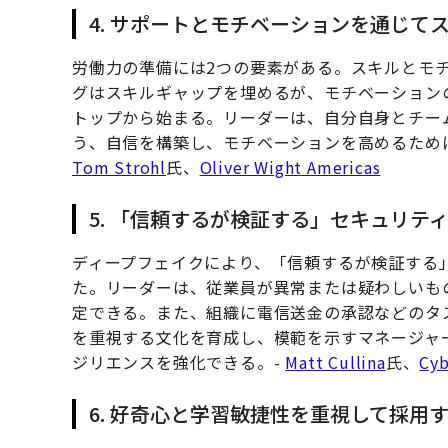
4. サポートとモチベーションを通じて
労働力の準備には2つの要素がある。スキルとモ
グはスキルギャップを埋めるが、モチベーション
トップから始まる。リーダーは、自分自身とチー
う、自信を構築し、モチベーションを高めるため
Tom Strohl
氏、
Oliver Wight Americas
5. 「信頼するが検証する」セキュリテ
ディープフェイクにより、「信頼するが検証する
た。リーダーは、従業員が異常または疑わしいも
定できる。また、組織に電信送金の承認などのタ
を重視する文化を育成し、模範を示すマネージャ
ジリエンスを強化できる。-
Matt Cullina
氏、
Cyb
6. 好奇心と学習敏捷性を重視して採用