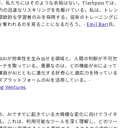
私たちにはそのような余裕はない。Flashpassでは、
力の迅速なリスキリングを先駆けている。私は、トレン
意欲的な学習者のみを採用する。従来のトレーニングに
を奪われるのを見ることになるだろう。-
Emil Barr
氏、
はAIが効率性を生み出せる領域と、人間の判断が不可欠
ーチを取っている。重要なのは、どの機能がAIによって
業員がAIとともに進化する好奇心と適応力を持っている
プラットフォームのAIを活用している。-
ng Ventures
め、AIですでに起きている大規模な変化に向けてライタ
る。これは、利用可能なツールを深く理解し、どのツー