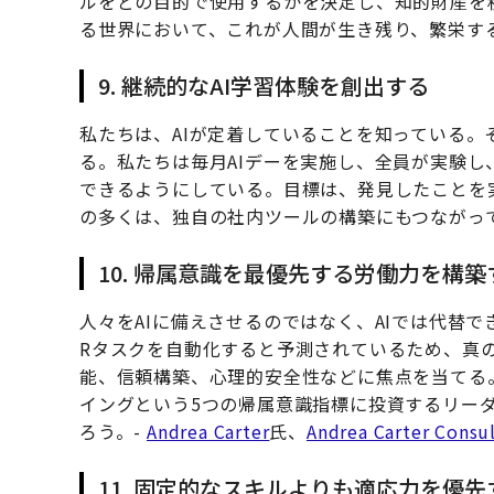
ルをどの目的で使用するかを決定し、知的財産を
る世界において、これが人間が生き残り、繁栄す
9. 継続的なAI学習体験を創出する
私たちは、AIが定着していることを知っている。
る。私たちは毎月AIデーを実施し、全員が実験し
できるようにしている。目標は、発見したことを
の多くは、独自の社内ツールの構築にもつながっ
10. 帰属意識を最優先する労働力を構築
人々をAIに備えさせるのではなく、AIでは代替で
Rタスクを自動化すると予測されているため、真
能、信頼構築、心理的安全性などに焦点を当てる
イングという5つの帰属意識指標に投資するリー
ろう。-
Andrea Carter
氏、
Andrea Carter Consu
11. 固定的なスキルよりも適応力を優先