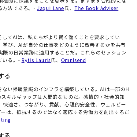
積極的に保護することを意味する。ますます合成的にな
る方法である。-
Jaqui Lane
氏、
The Book Adviser
そしてAIは、私たちがより賢く働くことを要求してい
、学び、AIが自分の仕事をどのように改善するかを共有
実際の日常業務に適用することだ。これらのセッション
ている。-
Rytis Lauris
氏、
Omnisend
する
きない帰属意識のインフラを構築している。AIは一部のH
のスキルギャップは人間的なものだ。感情的・社会的知
。快適さ、つながり、貢献、心理的安全性、ウェルビー
ダーは、抵抗するのではなく適応する労働力を創出するだ
lting
する