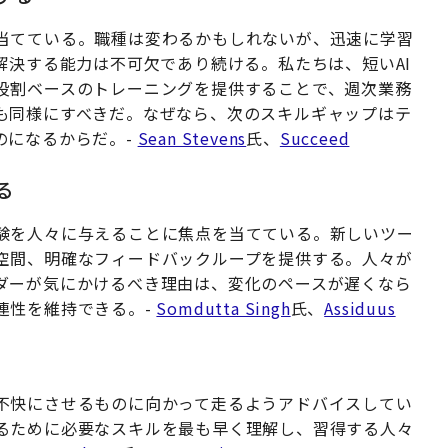
当てている。職種は変わるかもしれないが、迅速に学習
解決する能力は不可欠であり続ける。私たちは、短いAI
役割ベースのトレーニングを提供することで、週次業務
も同様にすべきだ。なぜなら、次のスキルギャップはテ
のになるからだ。-
Sean Stevens
氏、
Succeed
る
験を人々に与えることに焦点を当てている。新しいツー
空間、明確なフィードバックループを提供する。人々が
ダーが気にかけるべき理由は、変化のペースが遅くなら
連性を維持できる。-
Somdutta Singh
氏、
Assiduus
不快にさせるものに向かって走るようアドバイスしてい
るために必要なスキルを最も早く理解し、習得する人々