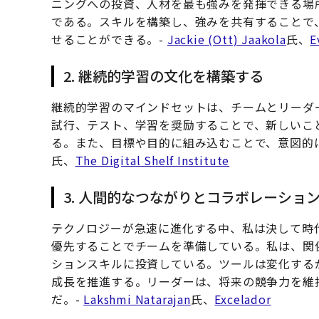
ニングへの投資、人材を最も強みを発揮できる場
である。スキルを構築し、強みを共有することで
せることができる。-
Jackie (Ott) Jaakola
氏、
E
2. 継続的学習の文化を構築する
継続的学習のマインドセットは、チームとリーダ
試行、テスト、学習を奨励することで、新しいこ
る。また、目標や目的に組み込むことで、意図的
氏、
The Digital Shelf Institute
3. 人間的なつながりとコラボレーショ
テクノロジーが急速に進化する中、私は決して時
優先することでチームを準備している。私は、関
ションスキルに投資している。ツールは変化する
成長を推進する。リーダーは、将来の競争力を維
だ。-
Lakshmi Natarajan
氏、
Excelador