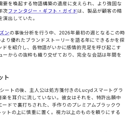
需要を喚起する物語構築の遺産に支えられ、より強固な
年次
ファンタジー・ギフト・ガイド
は、製品が顧客の精
を演出していた。
ーズン
の事後分析を行う中、2026年最初の週となるこの時
のより優れたブランドストーリーを語る年にできるかを探
ランドを紹介し、各物語がいかに感情的充足を呼び起こす
ューからの抜粋も織り交ぜており、完全な会話は年間を
ット
シートの後、主人公は処方箋付きのLucydスマートグラ
音楽を耳介に流していない。彼女はそれを、特許出願中
エードで裏打ちされた、手作りのプレミアムブラックウ
ア・バレットの上に慎重に置く。視力以上のものを頼りにする