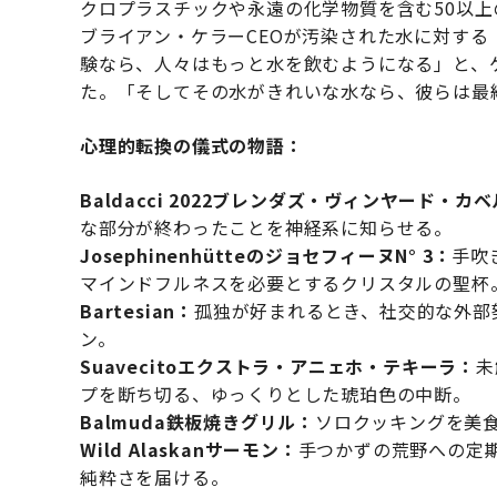
クロプラスチックや永遠の化学物質を含む50以上
ブライアン・ケラーCEOが汚染された水に対す
験なら、人々はもっと水を飲むようになる」と、
た。「そしてその水がきれいな水なら、彼らは最
心理的転換の儀式の物語：
Baldacci 2022ブレンダズ・ヴィンヤード・カ
な部分が終わったことを神経系に知らせる。
JosephinenhütteのジョセフィーヌN° 3：
手吹
マインドフルネスを必要とするクリスタルの聖杯
Bartesian：
孤独が好まれるとき、社交的な外部
ン。
Suavecitoエクストラ・アニェホ・テキーラ：
未
プを断ち切る、ゆっくりとした琥珀色の中断。
Balmuda鉄板焼きグリル：
ソロクッキングを美
Wild Alaskanサーモン：
手つかずの荒野への定
純粋さを届ける。