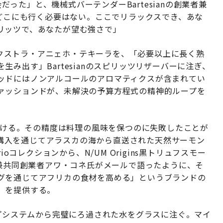
会だった」と、機械式バーテンダーBartesianの創業者兼
「どこにも行く必要はない。ここでリラックスでき、あな
リッツで、あなたが望む強さで」
oエクストラ・アニェホ・テキーラを、「必要以上に長く熟
み出す」Bartesianのスピリッツリザーバーに注ぎ、
ッドにはノンアルコールのアロマティクスが含まれてい
ァッションドが、未解決の予算方程式の精神的ループを
を向ける。その精度は料理の風味を保つのに失敗したことが
any定期購入を通じてアラスカの海から直送された天然サーモン
oコレクションから、N/UM Origins黒トリュフスモー
O兼共同創業者アワ・コネ氏がメールで語ったように、そ
グを通じてアフリカの食材を高める」というブランドの
」を提供する。
ップシステムから完璧にろ過された水をグラスに注ぐ。マイ