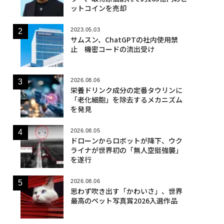
ットコインを売却
2023.05.03
サムスン、ChatGPTの社内使用禁
止 機密コードの流出受け
2026.08.06
栄養ドリンク成分の定番タウリンに
「老化細胞」を除去するメカニズム
を発見
2026.08.05
ドローンからロボットが降下、ウク
ライナが世界初の「無人空挺強襲」
を遂行
2026.08.06
思わず吹き出す「かわいさ」、世界
最高のペット写真賞2026入選作品