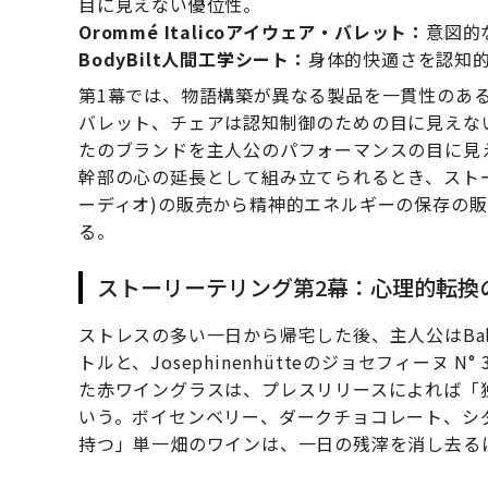
目に見えない優位性。
Orommé Italicoアイウェア・バレット：
意図的
BodyBilt人間工学シート：
身体的快適さを認知
第1幕では、物語構築が異なる製品を一貫性のあ
バレット、チェアは認知制御のための目に見えな
たのブランドを主人公のパフォーマンスの目に見
幹部の心の延長として組み立てられるとき、ストーリ
ーディオ)の販売から精神的エネルギーの保存の
る。
ストーリーテリング第2幕：心理的転換
ストレスの多い一日から帰宅した後、主人公はBald
トルと、Josephinenhütteのジョセフィー
た赤ワイングラスは、プレスリリースによれば「
いう。ボイセンベリー、ダークチョコレート、シ
持つ」単一畑のワインは、一日の残滓を消し去る