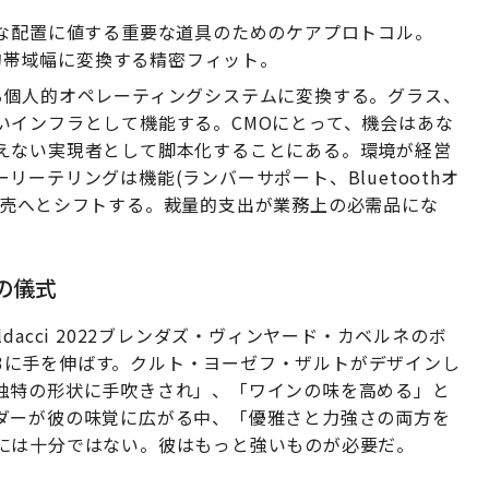
な配置に値する重要な道具のためのケアプロトコル。
的帯域幅に変換する精密フィット。
る個人的オペレーティングシステムに変換する。グラス、
いインフラとして機能する。CMOにとって、機会はあな
えない実現者として脚本化することにある。環境が経営
ーテリングは機能(ランバーサポート、Bluetoothオ
販売へとシフトする。裁量的支出が業務上の必需品にな
の儀式
acci 2022ブレンダズ・ヴィンヤード・カベルネのボ
ヌ N° 3に手を伸ばす。クルト・ヨーゼフ・ザルトがデザインし
独特の形状に手吹きされ」、「ワインの味を高める」と
ダーが彼の味覚に広がる中、「優雅さと力強さの両方を
には十分ではない。彼はもっと強いものが必要だ。