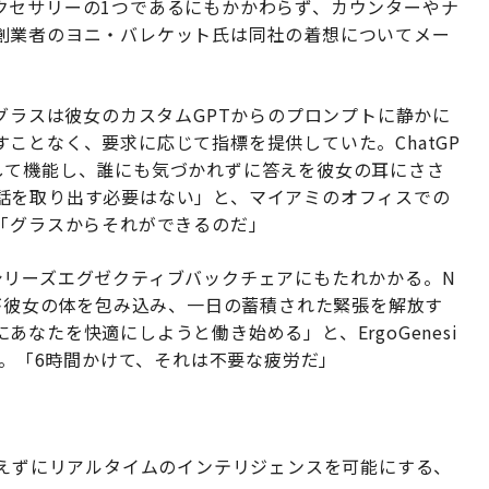
クセサリーの1つであるにもかかわらず、カウンターやナ
創業者のヨニ・バレケット氏は同社の着想についてメー
トグラスは彼女のカスタムGPTからのプロンプトに静かに
ことなく、要求に応じて指標を提供していた。ChatGP
して機能し、誰にも気づかれずに答えを彼女の耳にささ
話を取り出す必要はない」と、マイアミのオフィスでの
「グラスからそれができるのだ」
 3500シリーズエグゼクティブバックチェアにもたれかかる。N
ーが彼女の体を包み込み、一日の蓄積された緊張を解放す
なたを快適にしようと働き始める」と、ErgoGenesi
た。「6時間かけて、それは不要な疲労だ」
えずにリアルタイムのインテリジェンスを可能にする、