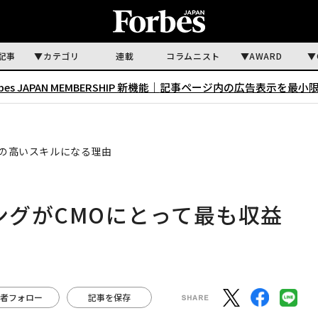
記事
カテゴリ
連載
コラムニスト
AWARD
rbes JAPAN MEMBERSHIP 新機能｜
記事ページ内の広告表示を最小
性の高いスキルになる理由
ングがCMOにとって最も収益
由
者フォロー
記事を保存