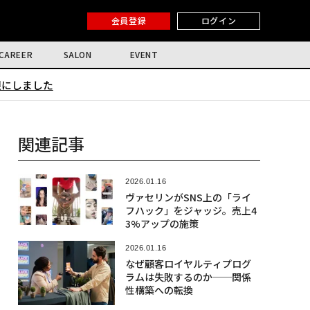
会員登録
ログイン
CAREER
SALON
EVENT
限にしました
関連記事
2026.01.16
ヴァセリンがSNS上の「ライ
フハック」をジャッジ。売上4
3%アップの施策
2026.01.16
なぜ顧客ロイヤルティプログ
ラムは失敗するのか──関係
性構築への転換