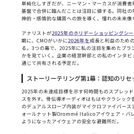
単純化しすぎだが、ニーマン・マーカスが消費者
基盤で合併に臨んだことは注目に値する。同社の
神的・感情的な購買への旅を導く、憧れの未来像
アナリストが
2025年のホリデーショッピングシ
期に、CMOがいかに
2026年を
成長と利益のため
る。3つの幕で、2025年に私の注目を集めたブ
かを見ていく。企業の経営幹部との私のインタビ
通じて共有される予定だ。
ストーリーテリング第1幕：認知のリセ
2025年の未達成目標を示す何時間ものスプレッド
スを外す。骨伝導オーディオはもはやクラシック
のデュアルスロープ内装がマイクロファイバース
ォールナット製Orommé Italicoアイウェ
ようになったアイウェアの安全な避難所だ。