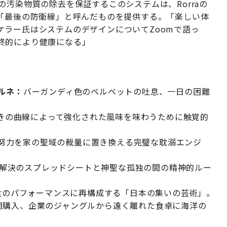
の汚染物質の除去を保証するこのシステムは、Rorraの
る「最後の防衛線」と呼んだものを提供する。「楽しい体
ケラー氏はシステムのデザインについてZoomで語っ
終的により健康になる」
ベルネ：
バーガンディ色のベルベットの吐息、一日の困難
きの曲線によって強化された風味を味わうために触覚的
。
努力を家の聖域の裁量に置き換える完璧な耽溺エンジ
解決のスプレッドシートと神聖な孤独の間の精神的ルー
食のパフォーマンスに再構成する「日本の集いの芸術」。
期購入、企業のジャングルから遠く離れた食卓に海洋の