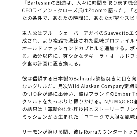
「Bartesianの創造は、人々に時間を取り戻す機
CEOライアン・クローズ氏はZoomで語った。
たの条件で、あなたの時間に、あなたが望むスピ
主人公はブルーウェーバーアガベのSuavecit
成され、より複雑で洗練された風味プロファイルを生
オールドファッションドカプセルを追加する。ポ
る。数分以内に、爽やかなテキーラ・オールドフ
夕食の計画に置き換える。
彼は信頼する日本製のBalmuda鉄板焼きに目
ないグリルだ。月次Wild Alaskan Comp
の切り身が熱に出会い、彼はブランドのEmber Tri
クソルトをたっぷりと振りかける。N/UMのCE
の結果は「革新的な料理技術とストーリーテリン
ミッションから生まれた「ユニークで大胆な風味
サーモンが焼ける間、彼はRorraカウンタート