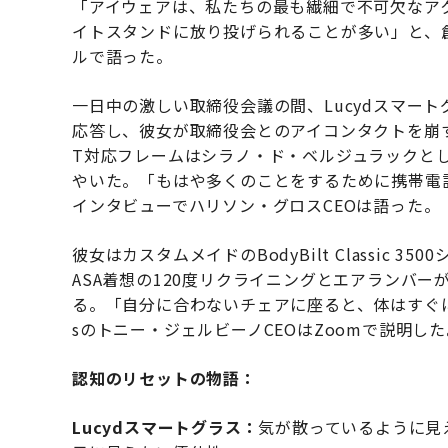
「アイウェアは、私たちの最も繊細で不可欠なア
イトスタンドに放り投げられることが多い」と、
ルで語った。
一日中の激しい取締役会議の間、Lucydスマー
応答し、彼女が取締役会とのアイコンタクトを崩す
T対応フレームはシラノ・ド・ベルジュラックと
やいた。「もはや多くのことをするために携帯電
インタビューでハリソン・グロスCEOは語った。
彼女はカスタムメイドのBodyBilt Classic
ASA着想の120度リクライニングとエアランバ
る。「自分に合わないチェアに座ると、体はすぐにあ
sのトニー・ジェルビーノCEOはZoomで説明し
認知のリセットの物語：
Lucydスマートグラス：
気が散っているように見