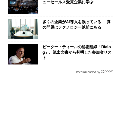
ューセールス受賞企業に学ぶ
多くの企業がAI導入を誤っている──真
の問題はテクノロジー以前にある
ピーター・ティールの秘密組織「Dialo
g」、流出文書から判明した参加者リス
ト
Recommended by