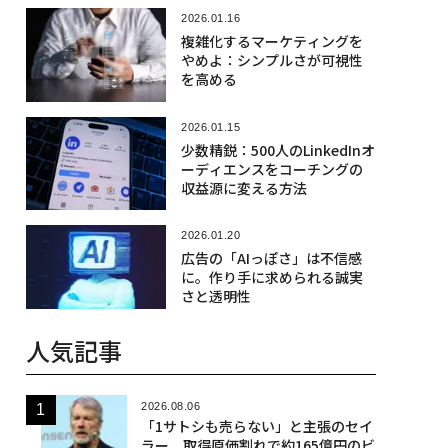
2026.01.16
複雑化するマーケティングを
やめよ：シンプルさが可視性
を高める
2026.01.15
少数精鋭：500人のLinkedInオ
ーディエンスをコーチングの
収益源に変える方法
2026.01.20
広告の「AIっぽさ」は不信感
に。作り手に求められる誠実
さと透明性
人気記事
2026.08.06
「1サトシも売らない」と主張のセイ
ラー、取得原価割れで約165億円のビ