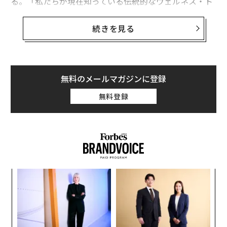
る。「私たちが現在知っている伝統的なウェルネス・ト
ラベル、そしてこの10年間で急成長を遂げてきたウェル
ネス・トラベルは、身体的な回復とある程度のメンタル
続きを見る
ヘルスを重視する旅の一種です。スピリチュアル・トラ
ベルは魂のニーズに寄り添い、意味、アイデンティテ
ィ、感情の再調整に取り組みます。スピリチュアル・ト
ラベルには、静寂の瞬間、儀式、神聖な動き、感情の深
無料のメールマガジンに登録
みが散りばめられています」 スピリチュアルな旅を構成
無料登録
する体験は、何世紀にもわたって精神的な意義を持つ神
聖な場所に根ざしている。スピリチュアル・トラベルは
宗教的なものである場合もあるが、主観的な体験であ
り、極めて個人的なものだ。完全に言葉で表現されるこ
とはほとんどなく、目的地は単に、はるかに深い何かへ
の触媒に過ぎない。 ケースウィット氏によれば、精神的
「
な系譜を持つ目的地は、スピリチュアルな体験を求める
3
旅行者の間で一貫して人気を保っている。彼女は次のよ
C
“
うに語る。「ペルーは、アンデス山脈と聖なる谷を通る
る
シ
インカ・トレイルの巡礼路で、地に足のついた体験を求
グ