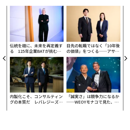
にかけてロッジで一連のセミナーを開催し、スピリチュ
10カ国が4位に並んでいる）。米国は現在、日本のほ
アルな内なる気づきを育むよう設計されている。
「
か、韓国、カナダ、英国、欧州連合（EU）諸国を含む37
3
カ国に後れを取っている。
C
ドラド・ビーチ、ア・リッツ・カールトン・リザーブ
、
“
る
ドラド・ビーチ、プエルトリコ
シ
グ
翻訳・編集＝安藤清香
ドラド・ビーチ、ア・リッツ・カールトン・リザーブの
伝統を礎に、未来を再定義す
目先の転職ではなく「10年後
スパ・ボタニコは、存在感、バランス、内なるつながり
る 125年企業BATが挑むス
の価値」をつくる──アサイ
を求めるスピリチュアルな旅行者のために設計された、
モークレスな未来
ンの長期伴走型支援とは
2026年9月号発売中
さまざまなウェルネス儀式を提供している。没入型の朝
の体験は、スパの入口ポータルでのアポセカリー・メデ
ィテーションから始まる。これは毎日利用可能なセルフ
最新号の購入はこちらから
ガイド式の実践で、ゲストが地に足をつけ、意図を設定
し、その日に調和することを促す。個人は、クリスタル
内製化こそ、コンサルティン
「誠実さ」は競争力になるか
ボウルと神聖な楽器がゲストを深い回復、エネルギーの
メンバーシップに登録する
グの本質だ レバレジーズが
──WEOYモナコで見た、く
調整、感情の解放の状態へと導く、バイブレーショナ
実践する、次世代ファームの
ら寿司の経営哲学
ル・サウンドバス・ヒーリングを通じて、リラクゼーシ
全貌
ョンをさらに深めることができる。ドラド・ビーチ、
ア・リッツ・カールトン・リザーブはまた、ライブ・サ