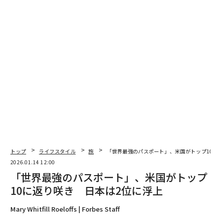
ーク市からわずか90分のニューヨーク州ハドソンバレー
にある140エーカーのリトリートだ。自然との意味ある
出会いに根ざしたこの施設は、季節とともに進化し、在
来種の花々の草原と静かな森に囲まれている。果樹園、
家宝の庭、動物たちを擁する名を冠したファームを中心
に、このリトリートは心、身体、精神を育むために設計
された没入型のウェルビーイング体験を提供している。
ゲストは、クリスタルボウル、チャイム、音叉、レイン
スティックの共鳴する層を通じて参加者を導き、神経系
を落ち着かせ、不安を和らげ、深いリラクゼーションを
促すサウンド・ヒーリング・セッションを体験できる。
チャクラバランシングとフラワーエッセンスを含むヒー
トップ
ライフスタイル
旅
「世界最強のパスポート」、米国がトップ10に
リング・レイキとアキュパンクチャー・アウェイクニン
2026.01.14 12:00
グ・セッションは、蓄積された緊張を解放する機会を提
「世界最強のパスポート」、米国がトップ
供する。アニマル・レイキは、これらの恩恵を犬の仲間
10に返り咲き 日本は2位に浮上
にも広げ、エボリューショナリー・アストロロジー・リ
ーディングは、各ゲストの出生図から個人的な洞察を解
Mary Whitfill Roeloffs | Forbes Staff