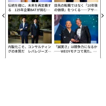
める旅行者を引き付け続けています。その風景は謙虚さ
伝統を礎に、未来を再定義す
目先の転職ではなく「10年後
と内省を促すだけでなく、この世界に具現化された悟り
る 125年企業BATが挑むス
の価値」をつくる──アサイ
の集大成でもあるのです」 ケースウィット氏が個人的に
モークレスな未来
ンの長期伴走型支援とは
好む目的地であるモロッコは、スーフィー神秘主義に共
鳴する人々にとって、深く心に響くスピリチュアル・ト
ラベルの目的地として台頭している。視覚的な魅力や文
化的な魅力を超えて、旅行者はスーフィーの伝統、あら
ゆる形態の神聖な音楽、砂漠の静寂、親密な出会いに惹
内製化こそ、コンサルティン
「誠実さ」は競争力になるか
かれている。南インドのケララ州とタミル・ナードゥ州
グの本質だ レバレジーズが
──WEOYモナコで見た、く
は、神聖な旅を求める人々に人気があり、ラグジュアリ
実践する、次世代ファームの
ら寿司の経営哲学
ーを求める層にはそれほど人気がない。これらの州は、
全貌
精神世界において数千年にわたって発展してきた、活気
に満ちたスピリチュアルな視点を提供している。 スピリ
チュアル・トラベルを意図する旅行者は、地に足のつい
た体験、明晰さ、再びつながることを求めている。これ
らの旅は、雑音と緊急性を取り除くことで、内省、精神
的な挑戦、個人的な再評価のための条件を創り出す。正
直な自己感覚がついに息をする機会を得るのだ。ケース