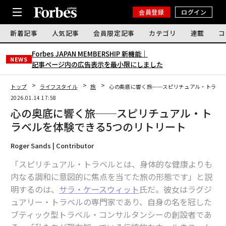
会員登録
ログイン
新着記事
人気記事
会員限定記事
カテゴリ
連載
コ
Forbes JAPAN MEMBERSHIP 新機能｜
NEWS
記事ページ内の広告表示を最小限にしました
トップ
ライフスタイル
旅
心の奥底に響く旅──スピリチュアル・トラベル
2026.01.14 17:58
心の奥底に響く旅──スピリチュアル・ト
ラベルを体験できる5つのリトリート
Roger Sands | Contributor
「スピリチュアル・トラベルとは、身体的な健康よりも
内なる調和に意図的に焦点を当てた旅の形態です」と説
明するのは、
サラ・ケースウィット
氏だ。彼女はラグジ
ュアリー・トラベルの専門家であり、自身の名を冠した
ブティック型トラベル・コンサルタンシーの創設者であ