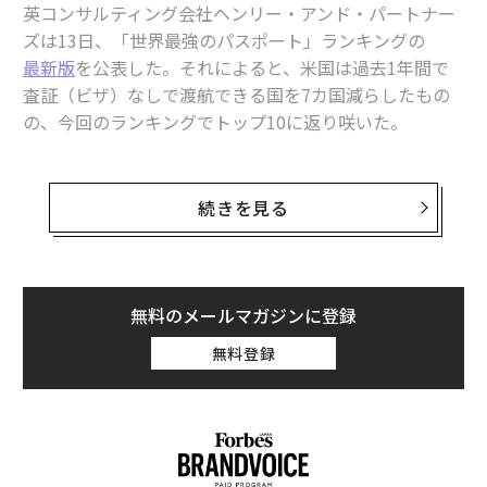
き放つ。アリソン・シナトラ氏によるパーソナライズさ
英コンサルティング会社ヘンリー・アンド・パートナー
れたヒーリング・セッションは、儀式、ヨガ、呼吸法を
ズは13日、「世界最強のパスポート」ランキングの
織り交ぜ、直感的で深く回復力のあるリセットを提供す
最新版
を公表した。それによると、米国は過去1年間で
る。
査証（ビザ）なしで渡航できる国を7カ国減らしたもの
の、今回のランキングでトップ10に返り咲いた。
ザ・ロッジ・アット・ウッドロック
、ホーリー、ペンシ
ルベニア州
米国は
昨年10月のランキング
で12位まで下落していた
16歳以上のゲスト限定のザ・ロッジ・アット・ウッドロ
が、今回10位に浮上した。だが、2014年時点では英国と
続きを見る
ックは、週末または1週間の休暇のより洗練された側面
並んで首位に立っていた米国は、ここ10年余りで急速に
を評価する目の肥えた旅行者に対応している。多くのゲ
順位を下げている。2006年の調査開始以降の20年間で、
ストが、その膨大なホリスティックな提供内容のために
米国はベネズエラとバヌアツに次ぎ、国別で3番目に大
ロッジをスピリチュアル・リトリートとして利用する一
きな下落幅を記録している。米国人は現在、世界179カ
無料のメールマガジンに登録
方で、他のゲストは、心身のクラス、フィットネス指
国にビザなしで渡航できるが、この数は昨年より7カ国
無料登録
導、アウトドア・アドベンチャーを含む、途切れること
少ない。
のない屋内外のアクティビティに没頭している。スピリ
チュアル・トランスフォーメーション・ガイドであり、
ヘンリーのランキングは、ビザなしで渡航可能な国の数
リデザイン＆アライン・フロム・ウィズインの先見的な
に基づいて各国の旅券（パスポート）を格付けするた
創設者であるデニス・マーシュ氏は、12月26日から28日
め、複数の国が同順位となることが多い（例えば、欧州