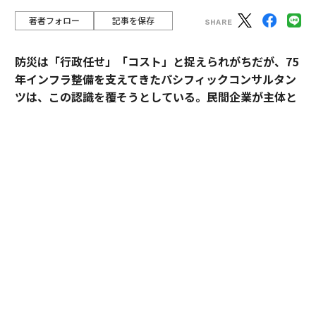
著者フォロー
記事を保存
防災は「行政任せ」「コスト」と捉えられがちだが、75
年インフラ整備を支えてきたパシフィックコンサルタン
ツは、この認識を覆そうとしている。民間企業が主体と
なる新たなビジョン「サステナ∞レジリエンス社会」を
提唱。構想の旗振り役となった技師長・平川了治に、自
身の思いと共に、ビジョンの要諦を聞いた。
「防災は、企業にとって自分ごとになりきれずにい
る」。防災一筋20年、パシフィックコンサルタンツ技師
長・平川了治はこう切り出す。それは企業が防災に対し
て実効性と事業性その両方を見出せてこなかったから
だ、というのが平川の見立てだ。
BCP（事業継続計画）を整えていても、それは「もしも
の備え」という有事限定の発想にとどまり、平時の事業