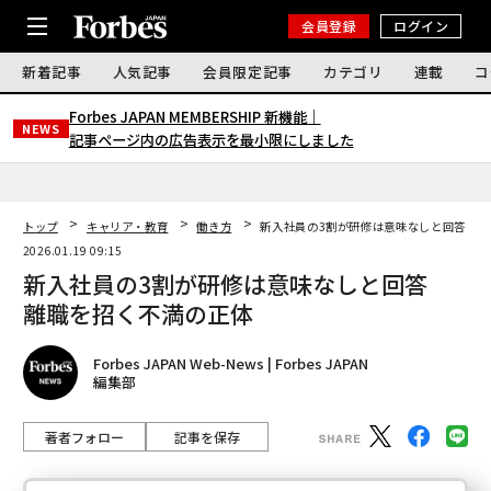
会員登録
ログイン
新着記事
人気記事
会員限定記事
カテゴリ
連載
コ
Forbes JAPAN MEMBERSHIP 新機能｜
NEWS
記事ページ内の広告表示を最小限にしました
トップ
キャリア・教育
働き方
新入社員の3割が研修は意味なしと回答 離
2026.01.19 09:15
新入社員の3割が研修は意味なしと回答
離職を招く不満の正体
Forbes JAPAN Web-News | Forbes JAPAN
編集部
著者フォロー
記事を保存