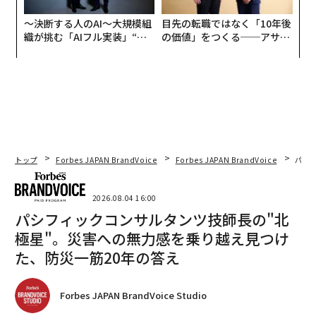
〜決断する人のAI〜大規模組
目先の転職ではなく「10年後
織が挑む「AIフル実装」“使
の価値」をつくる──アサイ
う”企業から“動く”企業へ【N
ンの長期伴走型支援とは
TTドコモビジネス×PwC】
トップ
Forbes JAPAN BrandVoice
Forbes JAPAN BrandVoice
パシ
2026.08.04 16:00
パシフィックコンサルタンツ技師長の"北
極星"。災害への無力感を乗り越え見つけ
た、防災一筋20年の答え
Forbes JAPAN BrandVoice Studio