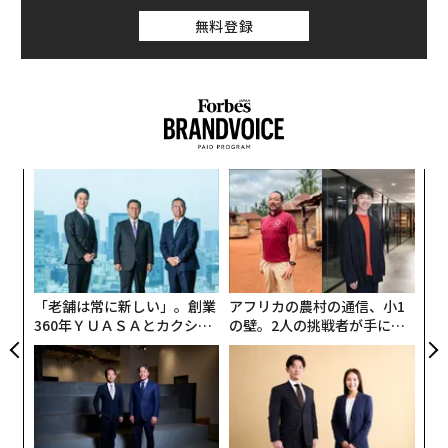
無料登録
義す
A
むス
顧客
pa
「
な
─
ら
「老舗は常に新しい」。創業
アフリカの農村の通信、小1
360年ＹＵＡＳＡとカクシン
の壁。2人の挑戦者が手にし
CEO田尻望が語る、AIを超え
た「次なる武器」
る人の価値