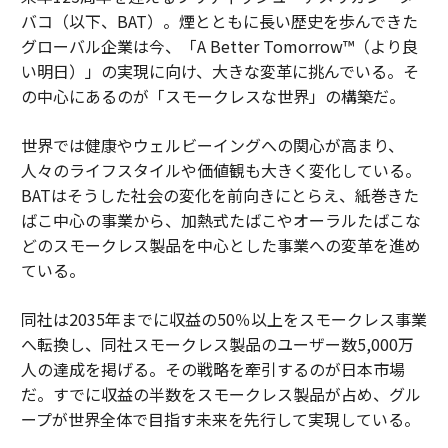
バコ（以下、BAT）。煙とともに長い歴史を歩んできた
グローバル企業は今、「A Better Tomorrow™（より良
い明日）」の実現に向け、大きな変革に挑んでいる。そ
の中心にあるのが「スモークレスな世界」の構築だ。
世界では健康やウェルビーイングへの関心が高まり、
人々のライフスタイルや価値観も大きく変化している。
BATはそうした社会の変化を前向きにとらえ、紙巻きた
ばこ中心の事業から、加熱式たばこやオーラルたばこな
どのスモークレス製品を中心とした事業への変革を進め
ている。
同社は2035年までに収益の50％以上をスモークレス事業
へ転換し、同社スモークレス製品のユーザー数5,000万
人の達成を掲げる。その戦略を牽引するのが日本市場
だ。すでに収益の半数をスモークレス製品が占め、グル
ープが世界全体で目指す未来を先行して実現している。