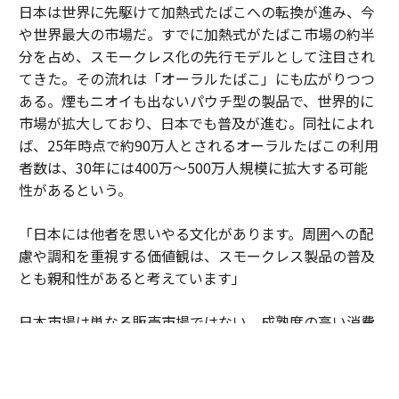
日本は世界に先駆けて加熱式たばこへの転換が進み、今
や世界最大の市場だ。すでに加熱式がたばこ市場の約半
分を占め、スモークレス化の先行モデルとして注目され
てきた。その流れは「オーラルたばこ」にも広がりつつ
ある。煙もニオイも出ないパウチ型の製品で、世界的に
市場が拡大しており、日本でも普及が進む。同社によれ
ば、25年時点で約90万人とされるオーラルたばこの利用
者数は、30年には400万～500万人規模に拡大する可能
性があるという。
「日本には他者を思いやる文化があります。周囲への配
慮や調和を重視する価値観は、スモークレス製品の普及
とも親和性があると考えています」
日本市場は単なる販売市場ではない。成熟度の高い消費
者の期待水準が企業に絶え間ない進化を促している。細
部へのこだわりや品質への妥協のない姿勢が、新しい製
品やサービスを磨き上げる場となっている。そこで培わ