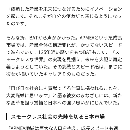
「成熟した産業を未来につなげるためにイノベーション
を起こす。それこそが自分の使命だと感じるようになっ
たのです」
そんな折、BATから声がかかった。APMEAという急成長
市場では、産業全体の構造変化が、かつてないスピード
で進んでいた。125年近い歴史をもつBATもまた、『ス
モークレスな世界』の実現を見据え、未来を大胆に再定
義しようとしていた。その挑戦とスピード感は、まさに
彼女が描いていたキャリアそのものだった。
「再び日本社会にも貢献できる仕事に携われることを、
大変光栄に思います」と語る彼女のまなざしには、新た
な変革を担う覚悟と日本への強い思いがにじんでいた。
スモークレス社会の先陣を切る日本市場
「APMEA地域は巨大な人口を抱え、成長スピードも速