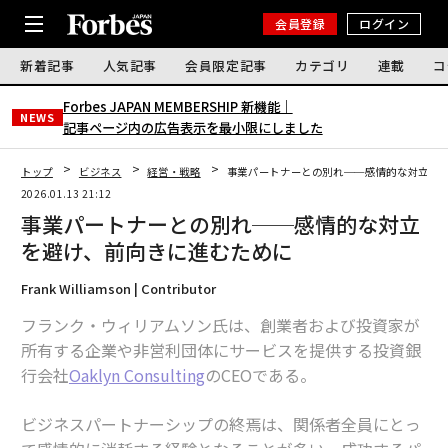
会員登録
ログイン
新着記事
人気記事
会員限定記事
カテゴリ
連載
コ
Forbes JAPAN MEMBERSHIP 新機能｜
NEWS
記事ページ内の広告表示を最小限にしました
トップ
ビジネス
経営・戦略
事業パートナーとの別れ──感情的な対立を
2026.01.13 21:12
事業パートナーとの別れ──感情的な対立
を避け、前向きに進むために
Frank Williamson | Contributor
フランク・ウィリアムソン氏は、創業者および投資家が
所有する企業や非営利団体にサービスを提供する投資銀
行会社
Oaklyn Consulting
のCEOである。
ビジネスパートナーシップの終焉は、関係者全員にとっ