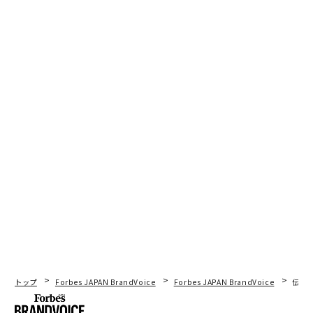
（
forbes.com 原文
）
2026年9月号発売中
最新号の購入はこちらから
メンバーシップに登録する
関連記事
トップ
Forbes JAPAN BrandVoice
Forbes JAPAN BrandVoice
伝統
「創造的破壊」に魅了された投資家。世界トップ10、グローバルVCを目指
す