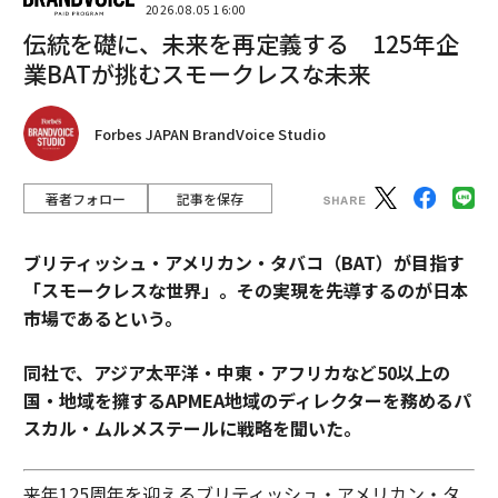
2026.08.05 16:00
伝統を礎に、未来を再定義する 125年企
サステナビリティの「証明」が問われる時代──データガバナンス不在が
招く信頼性の危機
業BATが挑むスモークレスな未来
企業競争力を左右するAI戦略：経営層が知るべき3つの実践領域
Forbes JAPAN BrandVoice Studio
顧客理解に欠けている要素：「気づきの機敏性」とは何か
著者フォロー
記事を保存
メンターシップという資本：知識ネットワークがグローバル起業の次なる
トレンドである理由
ブリティッシュ・アメリカン・タバコ（BAT）が目指す
タグ：
思考
「スモークレスな世界」。その実現を先導するのが日本
市場であるという。
advertisement
同社で、アジア太平洋・中東・アフリカなど50以上の
国・地域を擁するAPMEA地域のディレクターを務めるパ
スカル・ムルメステールに戦略を聞いた。
来年125周年を迎えるブリティッシュ・アメリカン・タ