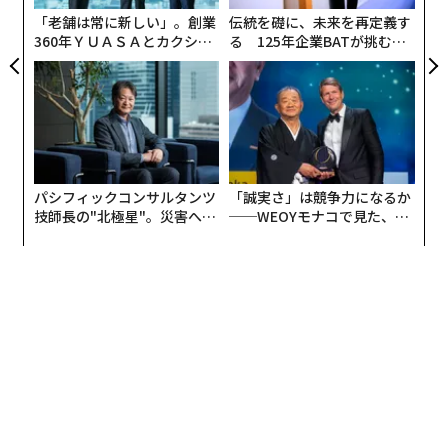
ア
な時間を取ることだ。最初の衝撃の波が過ぎ去り、より
「老舗は常に新しい」。創業
伝統を礎に、未来を再定義す
確固たる感情的基盤に立てるようになったら、自分が職
360年ＹＵＡＳＡとカクシン
る 125年企業BATが挑むス
CEO田尻望が語る、AIを超え
モークレスな未来
業的にどこにいるのか、そしてこれがキャリアの軌道を
る人の価値
変える良い機会になるかもしれないかを振り返ってみよ
う。大きな変化が避けられない立場に置かれた今、異な
るキャリア目標を追求する方が幸せかどうかを決める理
想的なタイミングだ。
パシフィックコンサルタンツ
「誠実さ」は競争力になるか
もし現在の場所に満足しており、単独の起業家として続
技師長の"北極星"。災害への
──WEOYモナコで見た、く
無力感を乗り越え見つけた、
ら寿司の経営哲学
けたいのであれば、それも素晴らしいことだ。ただし、
防災一筋20年の答え
同じことを望んでいる可能性のある、間もなく元パート
ナーとなる相手との交渉が必要になるかもしれない。ど
ちらの道を選ぶにしても、外部投資家の必要性や、他の
事業との合併がもたらす安定性が必要だと気づくかもし
れない。
事業からの撤退の選択肢