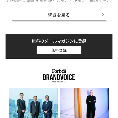
て感情的に消耗する経験となることが多い。成功するパ
ートナーシップは、信頼、共通の目標、そして多くの場
合は友情という基盤から始まる。2人のパートナーが
続きを見る
別々の道を歩むことを決めたとき、良好な関係を維持し
ながら、ビジネスパートナーシップを解消する際の厄介
な財務的・実務的問題を管理することは難しい。
無料のメールマガジンに登録
ビジネスパートナーが一緒に働くのをやめたいという意
無料登録
向を伝えてきたとき、不信感、フラストレーション、憤
りを感じるのは自然なことだ。これらの否定的な感情
は、パートナーがすでに弁護士を雇っていることを知ら
された場合、さらに高まる可能性がある。私の経験で
は、これは協力関係が修復不可能であり、できるだけ早
く終了する必要があるというサインとなり得る。
年後
エ
サイ
チ
次の一手を検討する
ェ
な
衝動的に大きな決断を下すことは決して良いことではな
術
た
いため、まずは落ち着いて明確に考え始めるために必要