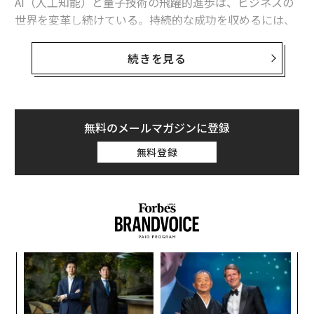
AI（人工知能）と量子技術の飛躍的進歩は、ビジネスの
世界を変革し続けている。持続的な成功を収めるには、
競合他社よりも速く適応する必要がある。このような環
境下では、規律を保ち、効率的で、ミッションに集中で
続きを見る
きる組織がリードすることになるだろう。
これを実現するために、世界のEdTech（教育テクノロジ
ー）業界は有効な指針を提供できると私は考えている。
無料のメールマガジンに登録
同業界の市場規模は
1630億ドルと評価
されており、203
無料登録
0年まで年平均成長率（CAGR）13%以上で成長すると予
測されている。不確実な経済環境と市場の混乱の中でも
成功するための、再現可能なビジネスモデルを提供でき
るのだ。
EdTech業界から学ぶ教訓
〜
多くの点で、EdTech企業はビジネス上の課題に直面する
金
個
際、ほとんどの組織と似ている。リーダーは顧客ニー
「
ェ
ズ、競合他社の動き、規制や政策の変化を予測する必要
左右