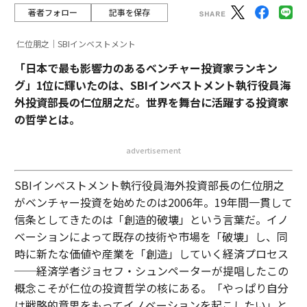
づいた意思決定を行う能力だ。リーダーは、従来の長期
著者フォロー
記事を保存
予測のみに依存するのではなく、即座に実行可能な洞察
に基づいて行動できなければならない。また、従業員が
仁位朋之｜SBIインベストメント
状況の変化に適応し対応できるようにする必要もある。
「日本で最も影響力のあるベンチャー投資家ランキン
グ」1位に輝いたのは、SBIインベストメント執行役員海
これは、私のチームが変化する試験基準に対応してコン
外投資部長の仁位朋之だ。世界を舞台に活躍する投資家
テンツを迅速に転換できるようにすることを意味してい
の哲学とは。
る。私たちは、カリキュラムの変更や新しいテスト形式
に直接対応して、年間数十のプラットフォーム更新とコ
advertisement
ンテンツモジュールを展開している。
SBIインベストメント執行役員海外投資部長の仁位朋之
4. 機敏に製品を反復する
がベンチャー投資を始めたのは2006年。19年間一貫して
継続的で段階的な改善と適応を優先する製品開発哲学を
信条としてきたのは「創造的破壊」という言葉だ。イノ
採用すべきだ。堅固な中核製品を確立し、その後、市場
ベーションによって既存の技術や市場を「破壊」し、同
のフィードバックや進化する状況に基づいて、機能強化
時に新たな価値や産業を「創造」していく経済プロセス
や新機能を迅速にテスト、改良、展開するメカニズムを
──経済学者ジョセフ・シュンペーターが提唱したこの
構築する。
概念こそが仁位の投資哲学の核にある。「やっぱり自分
は戦略的意思をもってイノベーションを起こしたい」と