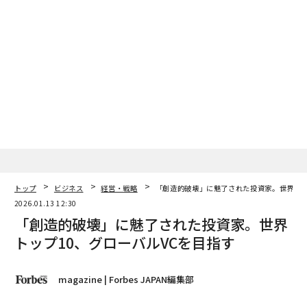
年平均成長率7.9%
で成長すると予測されている。ベンチ
ャーキャピタルの縮小にもかかわらず、同業界は2024年
に米国で
29億ドル
の投資を集め、長期的な可能性への継
続的な信頼を示している。
私の経験では、外部投資やベンチャーキャピタルではな
く、規律ある再投資を通じて持続可能な成長モデルを構
築できる。完全に自己資金で運営される企業は、継続的
なイノベーション、業務効率、顧客の信頼を通じて、長
期的な回復力と収益性をどのように達成できるかを実証
する必要がある。
トップ
ビジネス
経営・戦略
「創造的破壊」に魅了された投資家。世界トッ
2026.01.13 12:30
3. データで迅速な意思決定を支援する
「創造的破壊」に魅了された投資家。世界
トップ10、グローバルVCを目指す
私は
以前、
混乱を乗り越える上での長期的ビジョンと戦
略的先見性の重要性について書いたが、それは今でも真
実である。しかし、今日の環境は補完的なスキルも要求
magazine | Forbes JAPAN編集部
している。それは、リアルタイムで柔軟かつデータに基