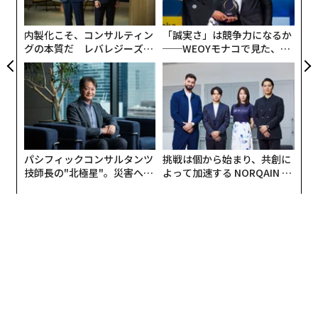
T
がある。
日
内製化こそ、コンサルティン
「誠実さ」は競争力になるか
例えば、K-12（幼稚園から高校まで）の学校や高等教育
グの本質だ レバレジーズが
──WEOYモナコで見た、く
実践する、次世代ファームの
ら寿司の経営哲学
機関向けにデジタル学習管理プラットフォームを提供す
全貌
る企業を考えてみよう。長期契約に大きく依存すること
は安定したビジネス環境のように見えるかもしれない
が、企業がイノベーションを怠れば、競争によってこれ
らの契約が侵食される脅威にさらされる。
パシフィックコンサルタンツ
挑戦は個から始まり、共創に
前進する一つの方法は、新しいAI駆動の評価ツールを開
技師長の"北極星"。災害への
よって加速する NORQAIN JA
無力感を乗り越え見つけた、
PAN 特別座談会
発・統合することだ。これにより、企業は価値ある基礎
防災一筋20年の答え
カリキュラムを完全に刷新したり、ユーザーからの全体
的に肯定的なフィードバックを無視したりすることな
く、進化する教育基準やテスト基準に対応できる。
他の業界の企業も同様のアプローチを採用し、基盤とな
る収益源を危険にさらすことなく、テクノロジーを試す
ことができる。このアプローチを適用するための4つの