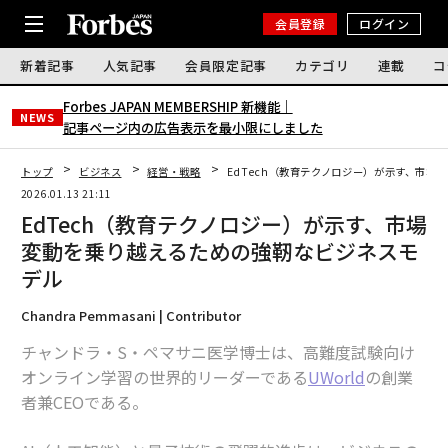
会員登録
ログイン
新着記事
人気記事
会員限定記事
カテゴリ
連載
コ
Forbes JAPAN MEMBERSHIP 新機能｜
NEWS
記事ページ内の広告表示を最小限にしました
トップ
ビジネス
経営・戦略
EdTech（教育テクノロジー）が示す、市
2026.01.13 21:11
EdTech（教育テクノロジー）が示す、市場
変動を乗り越えるための強靭なビジネスモ
デル
Chandra Pemmasani | Contributor
チャンドラ・S・ペマサニ医学博士は、高難度試験向け
オンライン学習の世界的リーダーである
UWorld
の創業
者兼CEOである。