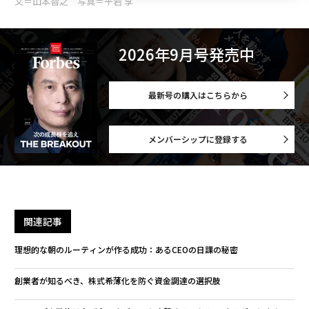
文＝山本智之 写真＝平岩 享
ビジョンステートメントが現場の働き方を変えられない理由
2026年9月号発売中
タグ：
EdTech
意思決定
テクノロジー
量子/量子技術
最新号の購入はこちらから
advertisement
メンバーシップに登録する
関連記事
理想的な朝のルーティンが作る成功：あるCEOの日課の秘密
創業者が知るべき、株式希薄化を防ぐ資金調達の選択肢