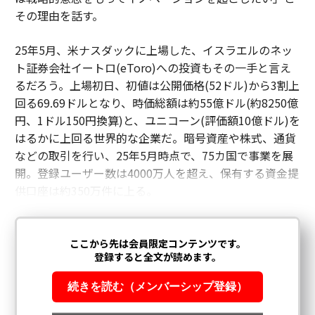
EdTechでは、これはまず中核となるリソース群を確立
その理由を話す。
し、その後、テストの変更や進化する教育基準を反映す
るために製品を更新・拡張することを意味する。このア
25年5月、米ナスダックに上場した、イスラエルのネッ
プローチは、市場ニーズへの対応力を最大化しながら、
ト証券会社イートロ(eToro)への投資もその一手と言え
開発リスクを最小化する。
るだろう。上場初日、初値は公開価格(52ドル)から3割上
回る69.69ドルとなり、時価総額は約55億ドル(約8250億
この不安定な時代における成功は、足場を失うことなく
円、1ドル150円換算)と、ユニコーン(評価額10億ドル)を
進化できる企業に属する。EdTech業界の事例は、真の
はるかに上回る世界的な企業だ。暗号資産や株式、通貨
回復力とは、あらゆる新しいテクノロジーを追いかける
などの取引を行い、25年5月時点で、75カ国で事業を展
ことではなく、機敏さを保ちながら永続的な価値を構築
開。登録ユーザー数は4000万人を超え、保有する資金提
し、未来に正面から立ち向かうことであることを証明し
供口座は約350万件に上る。
ている。
（
forbes.com 原文
）
2026年9月号発売中