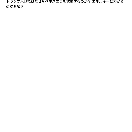
トランプ米政権はなぜ今ベネズエラを攻撃するのか？ エネルギーと力から
の読み解き
グーグル株、2026年に「どれだけ急速に成長」するか
成功の裏側にある「運命的な出会い」〜社会の基盤を変える起業家2人が明
かした、急成長の軌跡
タグ：
投資/投資家
advertisement
無料のメールマガジンに登録
無料登録