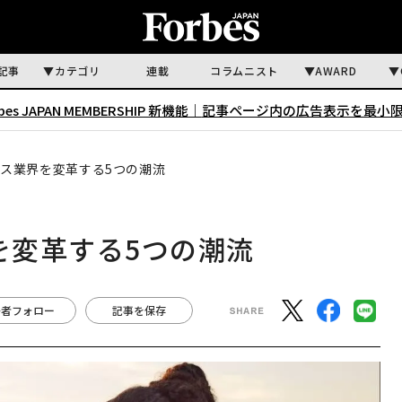
記事
カテゴリ
連載
コラムニスト
AWARD
rbes JAPAN MEMBERSHIP 新機能｜
記事ページ内の広告表示を最小
ネス業界を変革する5つの潮流
を変革する5つの潮流
著者フォロー
記事を保存