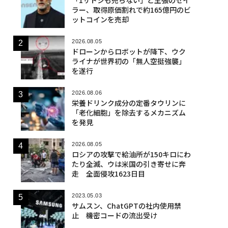
ラー、取得原価割れで約165億円のビ
ットコインを売却
2026.08.05
ドローンからロボットが降下、ウク
ライナが世界初の「無人空挺強襲」
を遂行
2026.08.06
栄養ドリンク成分の定番タウリンに
「老化細胞」を除去するメカニズム
を発見
2026.08.05
ロシアの攻撃で給油所が150キロにわ
たり全滅、ウは米国の引き寄せに奔
走 全面侵攻1623日目
2023.05.03
サムスン、ChatGPTの社内使用禁
止 機密コードの流出受け