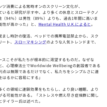
ンツ消費による常時オンのスクリーン文化が、
ていると研究が示す中、より多くの休息とスローテクノ
（94％）は男性（89％）よりも、過去1年間に高いま
能性が高かった」と、
Mental Health U.K.によると
。
覚まし時計の復活、ベッドでの携帯電話禁止から、スク
リート、
スローマキシング
のような人気トレンドまで、
ースこそが私たちが根本的に渇望するものだ。なぜな
療法士でWorldwide Wellbeingの創設者である
利点は無限であるだけでなく、私たちをシンプルさに連
をはるかに容易にする」
多くの領域に連鎖効果をもたらし、より良い睡眠、より
がる可能性がある。「ストレスや燃え尽き症候群に関し
とテイラー氏は述べた。