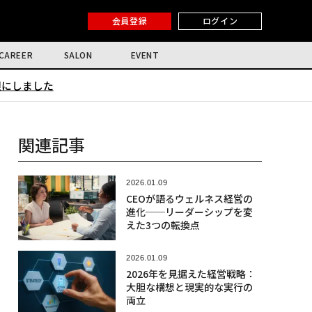
会員登録
ログイン
CAREER
SALON
EVENT
限にしました
関連記事
2026.01.09
CEOが語るウェルネス経営の
進化──リーダーシップを変
えた3つの転換点
2026.01.09
2026年を見据えた経営戦略：
大胆な構想と現実的な実行の
両立