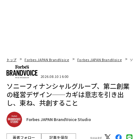
トップ
Forbes JAPAN BrandVoice
Forbes JAPAN BrandVoice
ソニ
2026.08.10 16:00
ソニーフィナンシャルグループ、第二創業
の経営デザイン──カギは意志を引き出
し、束ね、共創すること
Forbes JAPAN BrandVoice Studio
著者フォロー
記事を保存