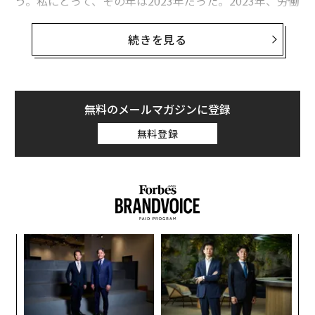
う。私にとって、その年は2023年だった。2023年、労働
市場は過熱していた。賃金は上昇し、熟練労働者は不足
し、離職率は記録的な高水準に達した。
続きを見る
HVAC（空調設備）、配管、電気工事などのサービス業
にとって、これは日々の問題を生み出した。適切な人材
を採用するのに数カ月を要した。従業員はしばしば複数
無料のメールマガジンに登録
の役割を担わなければならなかった。燃え尽き症候群と
無料登録
ミスが一般的になった。十分な人員を確保できなかった
ため、成長は鈍化した。
オーナーとして、私は身をもってそれを感じた。ある日
は採用活動、配車、現場監督を行い、その一方でビジネ
スを運営していた。明らかになったのは、人事に対する
るか
“
新しいアプローチがなければ、規模を拡大し続けること
、く
シ
はできないということだった。
グ
A
顧客
状況の分析から始める
pa