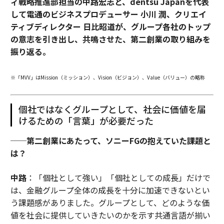
ィ戦略推進部担当の中路宏志と、dentsu Japanを代表
して電通のビジネスプロデューサー 小川 潤、クリエイ
ティブディレクター 日比昭道が、グループ各社のトップ
の意志を引き出し、共鳴させた、第二創業の取り組みを
振り返る。
※「MVV」はMission（ミッション）、Vision（ビジョン）、Value（バリュー）の略称
個社ではなくグループとして、社会に価値を届
けるための「言葉」が必要だった
──第二創業にあたって、ソニーFGの抱えていた課題と
は？
中路
：「個社として強い」「個社としての成長」だけで
は、金融グループ全体の成長を十分に加速できないとい
う課題感がありました。グループとして、どのような価
値を社会に提供していきたいのかを示す共通言語が揃い