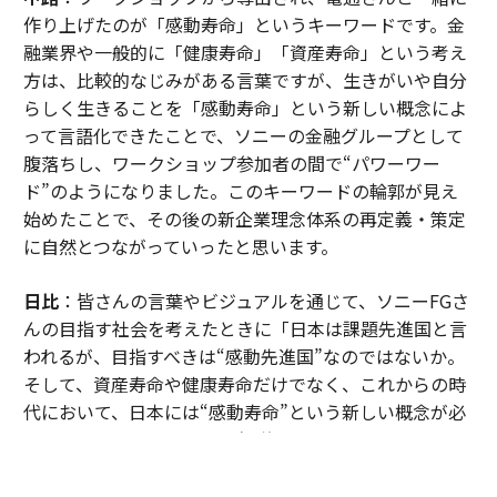
作り上げたのが「感動寿命」というキーワードです。金
融業界や一般的に「健康寿命」「資産寿命」という考え
方は、比較的なじみがある言葉ですが、生きがいや自分
らしく生きることを「感動寿命」という新しい概念によ
って言語化できたことで、ソニーの金融グループとして
腹落ちし、ワークショップ参加者の間で“パワーワー
ド”のようになりました。このキーワードの輪郭が見え
始めたことで、その後の新企業理念体系の再定義・策定
に自然とつながっていったと思います。
日比
：皆さんの言葉やビジュアルを通じて、ソニーFGさ
んの目指す社会を考えたときに「日本は課題先進国と言
われるが、目指すべきは“感動先進国”なのではないか。
そして、資産寿命や健康寿命だけでなく、これからの時
代において、日本には“感動寿命”という新しい概念が必
要なのではないか」という仮説に至ったのです。この言
葉が引き出されたのは、皆さんの熱量が共鳴しあっての
ことでした。