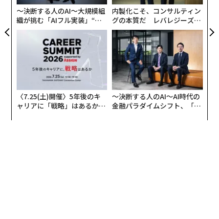
な
あらゆるコストをかけて急いで採用するのではなく、企
〜決断する人のAI〜大規模組
内製化こそ、コンサルティン
業は一歩下がって何が起きているのかを分析することが
織が挑む「AIフル実装」“使
グの本質だ レバレジーズが
う”企業から“動く”企業へ【N
実践する、次世代ファームの
できる。以下は、我々が取った手順である。
TTドコモビジネス×PwC】
全貌
• 自社のプロセスを見直す。
我々は次のような質問をし
た。どこで人々が燃え尽きているのか。どの役割が最も
重複しているのか。
〈7.25(土)開催〉5年後のキ
〜決断する人のAI〜AI時代の
• 競合他社を調査する。
我々にとって、競合他社の多く
ャリアに「戦略」はあるか。
金融パラダイムシフト、「超
は同じ課題に直面していた。絶え間ない採用、高い離職
トップエグゼクティブのキャ
個別化」の核心 【MUFG×ウ
リアに触れる1日│CAREER S
ェルスナビ×PwC】
率、上昇するコストである。持続可能な解決策を持つ企
UMMIT 2026
業はほとんどなかった。
• 厳しい質問をする。
我々の問題は給与だけの問題なの
か、それともトレーニング、サポート、企業文化の問題
なのか。適切な人材を引き付けているのか、それとも単
に席を埋めているだけなのか。