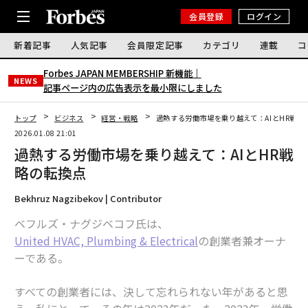
会員登録
ログイン
新着記事
人気記事
会員限定記事
カテゴリ
連載
コ
Forbes JAPAN MEMBERSHIP 新機能｜
NEWS
記事ページ内の広告表示を最小限にしました
トップ
ビジネス
経営・戦略
過熱する労働市場を乗り越えて：AIとHR戦略
2026.01.08 21:01
過熱する労働市場を乗り越えて：AIとHR戦
略の転換点
Bekhruz Nagzibekov | Contributor
ベフルズ・ナグジベコフ氏は、
United HVAC, Plumbing & Electrical
の創業者兼オーナ
ーである。
すべての創業者には、決して忘れられない年があると思