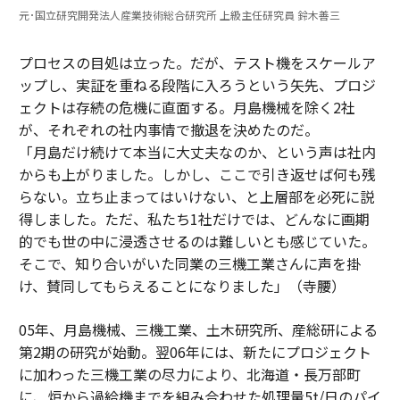
元･国立研究開発法人産業技術総合研究所 上級主任研究員 鈴木善三
プロセスの目処は立った。だが、テスト機をスケールア
ップし、実証を重ねる段階に入ろうという矢先、プロジ
ェクトは存続の危機に直面する。月島機械を除く2社
が、それぞれの社内事情で撤退を決めたのだ。
「月島だけ続けて本当に大丈夫なのか、という声は社内
からも上がりました。しかし、ここで引き返せば何も残
らない。立ち止まってはいけない、と上層部を必死に説
得しました。ただ、私たち1社だけでは、どんなに画期
的でも世の中に浸透させるのは難しいとも感じていた。
そこで、知り合いがいた同業の三機工業さんに声を掛
け、賛同してもらえることになりました」（寺腰）
05年、月島機械、三機工業、土木研究所、産総研による
第2期の研究が始動。翌06年には、新たにプロジェクト
に加わった三機工業の尽力により、北海道・長万部町
に、炉から過給機までを組み合わせた処理量5t/日のパイ