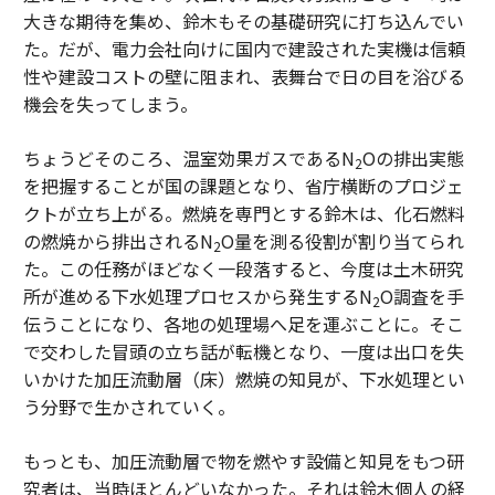
大きな期待を集め、鈴木もその基礎研究に打ち込んでい
た。だが、電力会社向けに国内で建設された実機は信頼
性や建設コストの壁に阻まれ、表舞台で日の目を浴びる
機会を失ってしまう。
ちょうどそのころ、温室効果ガスであるN
Oの排出実態
2
を把握することが国の課題となり、省庁横断のプロジェ
クトが立ち上がる。燃焼を専門とする鈴木は、化石燃料
の燃焼から排出されるN
O量を測る役割が割り当てられ
2
た。この任務がほどなく一段落すると、今度は土木研究
所が進める下水処理プロセスから発生するN
O調査を手
2
伝うことになり、各地の処理場へ足を運ぶことに。そこ
で交わした冒頭の立ち話が転機となり、一度は出口を失
いかけた加圧流動層（床）燃焼の知見が、下水処理とい
う分野で生かされていく。
もっとも、加圧流動層で物を燃やす設備と知見をもつ研
究者は、当時ほとんどいなかった。それは鈴木個人の経