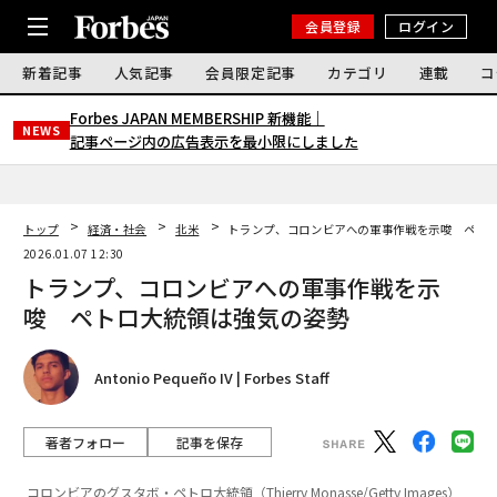
会員登録
ログイン
新着記事
人気記事
会員限定記事
カテゴリ
連載
コ
Forbes JAPAN MEMBERSHIP 新機能｜
NEWS
記事ページ内の広告表示を最小限にしました
トップ
経済・社会
北米
トランプ、コロンビアへの軍事作戦を示唆 ペト
2026.01.07 12:30
トランプ、コロンビアへの軍事作戦を示
唆 ペトロ大統領は強気の姿勢
Antonio Pequeño IV | Forbes Staff
著者フォロー
記事を保存
コロンビアのグスタボ・ペトロ大統領（Thierry Monasse/Getty Images）