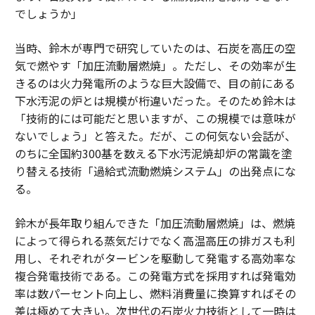
でしょうか」
当時、鈴木が専門で研究していたのは、石炭を高圧の空
気で燃やす「加圧流動層燃焼」。ただし、その効率が生
きるのは火力発電所のような巨大設備で、目の前にある
下水汚泥の炉とは規模が桁違いだった。そのため鈴木は
「技術的には可能だと思いますが、この規模では意味が
ないでしょう」と答えた。だが、この何気ない会話が、
のちに全国約300基を数える下水汚泥焼却炉の常識を塗
り替える技術「過給式流動燃焼システム」の出発点にな
る。
鈴木が長年取り組んできた「加圧流動層燃焼」は、燃焼
によって得られる蒸気だけでなく高温高圧の排ガスも利
用し、それぞれがタービンを駆動して発電する高効率な
複合発電技術である。この発電方式を採用すれば発電効
率は数パーセント向上し、燃料消費量に換算すればその
差は極めて大きい。次世代の石炭火力技術として一時は