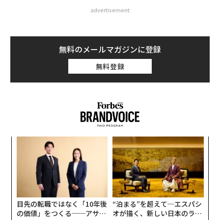
advertisement
無料のメールマガジンに登録
無料登録
伝
る
モ
革
ク
た「
目先の転職ではなく「10年後
“泊まる”を超えて─エスパシ
の価値」をつくる──アサイ
オが描く、新しい日本のラグ