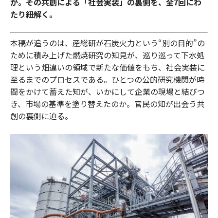
か。その共創による「社会実装」の裏側を、全7回にわ
たり紐解く。
本稿が追うのは、産総研が石炭火力という“別の目的”の
ために積み上げた燃焼研究の知見が、巡り巡って下水処
理という畑違いの領域で新たな価値をもち、社会実装に
至るまでのプロセスである。ひとつの公的研究機関が時
間をかけて蓄えた知が、いかにして企業の現場と結びつ
き、市場の基準を塗り替えたのか。官民の知が出会う共
創の裏側に迫る。