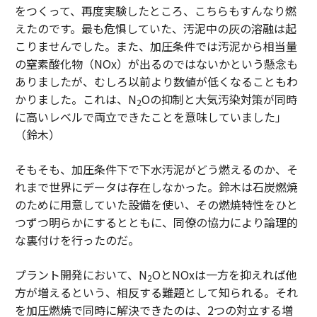
をつくって、再度実験したところ、こちらもすんなり燃
えたのです。最も危惧していた、汚泥中の灰の溶融は起
こりませんでした。また、加圧条件では汚泥から相当量
の窒素酸化物（NOx）が出るのではないかという懸念も
ありましたが、むしろ以前より数値が低くなることもわ
かりました。これは、N
Oの抑制と大気汚染対策が同時
2
に高いレベルで両立できたことを意味していました」
（鈴木）
そもそも、加圧条件下で下水汚泥がどう燃えるのか、そ
れまで世界にデータは存在しなかった。鈴木は石炭燃焼
のために用意していた設備を使い、その燃焼特性をひと
つずつ明らかにするとともに、同僚の協力により論理的
な裏付けを行ったのだ。
プラント開発において、N
OとNOxは一方を抑えれば他
2
方が増えるという、相反する難題として知られる。それ
を加圧燃焼で同時に解決できたのは、2つの対立する増