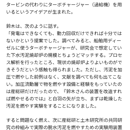
タービンの代わりにターボチャージャー（過給機）を用
いるというアイデアが生まれた。
鈴木は、次のように話す。
「発電はできなくても、動力回収だけできれば十分では
ないかという提案でした。調べてみると、船舶用ディー
ゼルに使うターボチャージャーが、研究会で想定してい
た下水汚泥焼却炉の規模とちょうどマッチする。プロセ
ス解析を行ったところ、現状の焼却炉よりよいものがで
きそうだという感触も得られました。ただし、汚泥を加
圧で燃やした前例はなく、文献を調べても何も出てこな
い。加圧流動層で物を燃やす設備と経験をもっていたの
は産総研だけだったので、『鈴木さんの装置を改造すれ
ば燃やせるのでは』と白羽の矢が立ち、まずは乾燥した
汚泥を燃やす実験をすることになりました。
すると問題なく燃え、次に産総研と土木研究所の共同研
究の枠組みで実際の脱水汚泥を燃やすための実験用装置