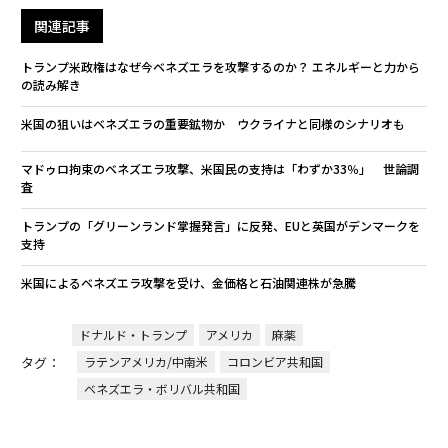
関連記事
トランプ米政権はなぜ今ベネズエラを攻撃するのか？ エネルギーと力から
の読み解き
米国の狙いはベネズエラの重要鉱物か ウクライナと同様のシナリオも
マドゥロ拘束のベネズエラ攻撃、米国民の支持は「わずか33％」 世論調
査
トランプの「グリーンランド掌握発言」に反発、EUと英国がデンマークを
支持
米国によるベネズエラ攻撃を受け、金価格と石油関連株が急騰
ドナルド・トランプ
アメリカ
麻薬
タグ：
ラテンアメリカ/中南米
コロンビア共和国
ベネズエラ・ボリバル共和国