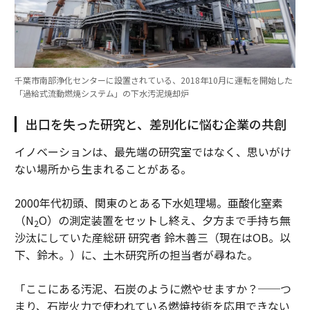
千葉市南部浄化センターに設置されている、2018年10月に運転を開始した
「過給式流動燃焼システム」の下水汚泥焼却炉
出口を失った研究と、差別化に悩む企業の共創
イノベーションは、最先端の研究室ではなく、思いがけ
ない場所から生まれることがある。
2000年代初頭、関東のとある下水処理場。亜酸化窒素
（N
O）の測定装置をセットし終え、夕方まで手持ち無
2
沙汰にしていた産総研 研究者 鈴木善三（現在はOB。以
下、鈴木。）に、土木研究所の担当者が尋ねた。
「ここにある汚泥、石炭のように燃やせますか？──つ
まり、石炭火力で使われている燃焼技術を応用できない