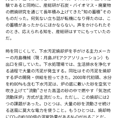
験であると同時に、産総研が石炭・バイオマス・廃棄物
の燃焼研究を通じて長年積み上げてきた“知の蓄積”その
ものだった。何気ない立ち話が転機になり得たのは、こ
の蓄積があったからにほかならない。声をかけられたそ
のとき、応えられる知を、産総研はすでにもっていたの
だ。
時を同じくして、下水汚泥焼却炉を手がける主力メーカ
ーの月島機械（現：月島JFEアクアソリューション）も
出口を探していた。下水処理場では、生活排水を浄化す
る過程で大量の汚泥が発生する。同社はその汚泥を焼却
する炉の開発・供給を担ってきた。2000年代初頭、水分
を約80%も含む下水汚泥は、炉の底に敷いた砂を空気で
吹き上げて“流動”させた高温の砂の中で燃やす「気泡式
流動床炉」方式が主流だった。ただし、この焼却には2
つの課題があった。ひとつは、大量の砂を流動させ続け
る送風に莫大な電力を使うこと。もうひとつは、焼却時
にCO
の約300倍の温室効果があるN
Oが出ることだ。
2
2