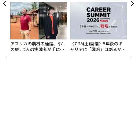
ンの長期伴走型支援とは
ジュアリー（中編）
アフリカの農村の通信、小1
〈7.25(土)開催〉5年後のキ
の壁。2人の挑戦者が手にし
ャリアに「戦略」はあるか。
た「次なる武器」
トップエグゼクティブのキャ
リアに触れる1日│CAREER S
UMMIT 2026