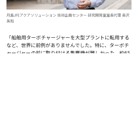
月島JFEアクアソリューション 技術企画センター 研究開発室室長代理 長沢
英和
「船舶用ターボチャージャーを大型プラントに転用する
など、世界に前例がありませんでした。特に、ターボチ
ャージャーの前に取り付ける集塵機が難しかった。約65
0℃の高温のまま排ガスから灰を取り除き、高速で回る
ターボチャージャーの羽根を灰で摩耗させないようにし
なくてはなりません。改良を重ね、耐熱性とフィルター
の耐久性を両立する集塵機を自社でつくり上げました」
（長沢）
ターボチャージャーの駆動に不可欠な650℃の排ガスを
維持しながら、同時に繊細なセラミック製フィルターの
損壊を防ぐ──独自の灰抜出機構を、多くの工夫と試行
錯誤のなか開発した。産総研の基礎研究が示した加圧燃
焼の優位性を実際のインフラに落とし込むには、産総研