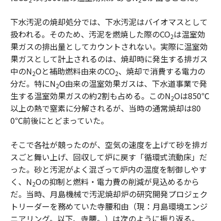
下水汚泥の焼却処分では、下水汚泥はバイオマスとして
扱われる。そのため、汚泥を燃焼した際のCO
は温室効
2
果ガスの排出量としてカウントされない。実際に温室効
果ガスとして計上されるのは、焼却時に発生する排ガス
中のN
Oと補助燃料由来のCO
、焼却で消費する電力の
2
2
分だ。特にN
O由来の温室効果ガスは、下水道事業で発
2
生する温室効果ガスの約2割も占める。このN
Oは850℃
2
以上の熱で窒素に分解されるが、当時の通常焼却は80
0℃前後にとどまっていた。
そこで各社が競ったのが、空気の速度を上げて砂を排ガ
スごと舞い上げ、回収して炉に戻す「循環式流動床」だ
った。砂と汚泥がよく混ざって炉内の温度を制御しやす
く、N
Oの抑制と燃料・電力費の削減が見込めるから
2
だ。当時、月島機械で汚泥焼却炉の研究開発プロジェク
トリーダーを務めていた寺腰和由（現：月島環境エンジ
ニアリング。以下、寺腰。）は次のように振り返る。