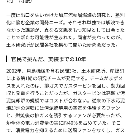
た」（寺腰）
一度は出口を失いかけた加圧流動層燃焼の研究と、差別
化に悩む企業の開発ニーズ。それぞれ単独では解決でき
なかった課題が、異なる文脈をもつ知見として出会った
ことで新たな可能性が生まれた。両者が交わったのが、
土木研究所が民間各社を集めて開いた研究会だった。
官民で挑んだ、実装までの10年
2002年、月島機械を含む民間3社、土木研究所、産総研
による第1期の研究チームが発足する。チームがまずメ
スを入れたのは、排ガスでガスタービンを回し、動力回
収と発電を行うことだったが、ガスタービンは高額で汚
泥焼却炉の規模ではコストが合わない。従来の下水汚泥
焼却炉の運転には汚泥燃焼用の空気を供給するファン
と、燃焼後の排ガスを誘引するファンが必要だったが、
炉全体の電力消費量の実に約40％を占めていた。そこ
で、消費電力を抑えるために送風ファンをなくし、ガス