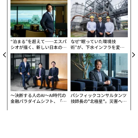
〜
織
う
「
T
3
C
る
“泊まる”を超えて──エスパ
なぜ“眠っていた環境技
シオが描く、新しい日本のラ
術”が、下水インフラを変え
グジュアリー（前編）
たのか──産総研×月島JFE
アクアソリューションの10年
〜決断する人のAI〜AI時代の
パシフィックコンサルタンツ
金融パラダイムシフト、「超
技師長の"北極星"。災害への
個別化」の核心 【MUFG×ウ
無力感を乗り越え見つけた、
ェルスナビ×PwC】
防災一筋20年の答え