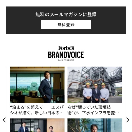
無料のメールマガジンに登録
無料登録
〜
織
う
「
T
3
C
る
“泊まる”を超えて──エスパ
なぜ“眠っていた環境技
シオが描く、新しい日本のラ
術”が、下水インフラを変え
グジュアリー（前編）
たのか──産総研×月島JFE
アクアソリューションの10年