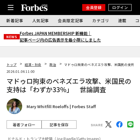
会員登録
ログイン
新着記事
人気記事
会員限定記事
カテゴリ
連載
コ
Forbes JAPAN MEMBERSHIP 新機能｜
NEWS
記事ページ内の広告表示を最小限にしました
トップ
経済・社会
政治
マドゥロ拘束のベネズエラ攻撃、米国民の支持は「
2026.01.06 11:00
マドゥロ拘束のベネズエラ攻撃、米国民の
支持は「わずか33％」 世論調査
Mary Whitfill Roeloffs | Forbes Staff
著者フォロー
記事を保存
ドナルド・トランプ大統領（Joe Raedle/Getty Images）