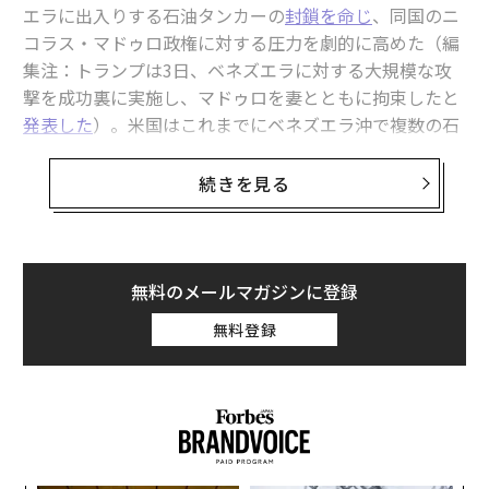
エラに出入りする石油タンカーの
封鎖を命じ
、同国のニ
コラス・マドゥロ政権に対する圧力を劇的に高めた（編
集注：トランプは3日、ベネズエラに対する大規模な攻
撃を成功裏に実施し、マドゥロを妻とともに拘束したと
発表した
）。米国はこれまでにベネズエラ沖で複数の石
油タンカーを拿捕している。トランプはトゥルース・ソ
ーシャルへの
投稿
で「われわれから盗んだ石油や土地、
続きを見る
その他の資産をすべて返還するまで」ベネズエラに対す
る包囲は続くと脅した。
ホワイトハウスのスティーブン・ミラー大統領次席補佐
無料のメールマガジンに登録
官はX（旧ツイッター）で、ベネズエラは「記録にある
無料登録
限り米国の富と財産の最大の窃盗」をはたらいたとまで
断じた
。
これ以前、ベネズエラに対する米国の介入は麻薬戦争、
とりわけ合成麻薬「フェンタニル」対策の一環として位
置づけられていた。