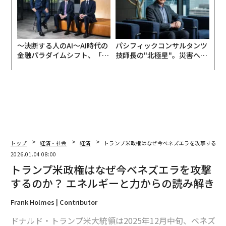
〜決断する人のAI〜AI時代の
パシフィックコンサルタンツ
金融パラダイムシフト、「超
技師長の"北極星"。災害への
個別化」の核心 【MUFG×ウ
無力感を乗り越え見つけた、
ェルスナビ×PwC】
防災一筋20年の答え
トップ
経済・社会
経済
トランプ米政権はなぜ今ベネズエラを攻撃するのか
2026.01.04 08:00
トランプ米政権はなぜ今ベネズエラを攻撃
するのか？ エネルギーと力からの読み解き
Frank Holmes | Contributor
ドナルド・トランプ米大統領は2025年12月中旬、ベネズ