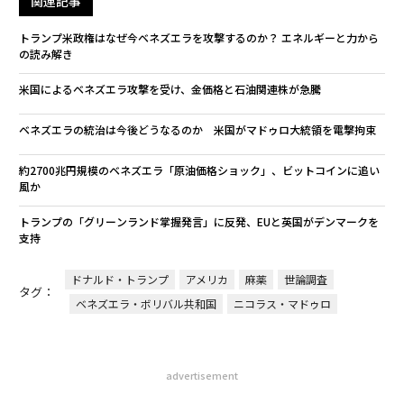
関連記事
トランプ米政権はなぜ今ベネズエラを攻撃するのか？ エネルギーと力から
の読み解き
米国によるベネズエラ攻撃を受け、金価格と石油関連株が急騰
ベネズエラの統治は今後どうなるのか 米国がマドゥロ大統領を電撃拘束
約2700兆円規模のベネズエラ「原油価格ショック」、ビットコインに追い
風か
トランプの「グリーンランド掌握発言」に反発、EUと英国がデンマークを
支持
ドナルド・トランプ
アメリカ
麻薬
世論調査
タグ：
ベネズエラ・ボリバル共和国
ニコラス・マドゥロ
advertisement