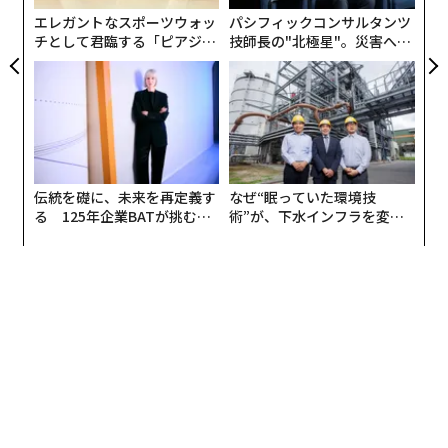
エレガントなスポーツウォッ
パシフィックコンサルタンツ
チとして君臨する「ピアジ
技師長の"北極星"。災害への
ェ」ポロの魅力
無力感を乗り越え見つけた、
防災一筋20年の答え
伝統を礎に、未来を再定義す
なぜ“眠っていた環境技
る 125年企業BATが挑むス
術”が、下水インフラを変え
モークレスな未来
たのか──産総研×月島JFE
アクアソリューションの10年
翻訳＝溝口慈子