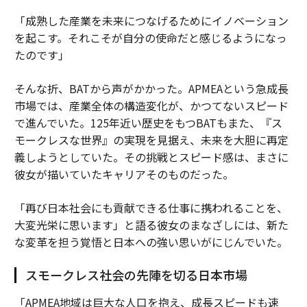
「成熟した産業を未来につなげるためにイノベーション
を起こす。それこそが自分の使命だと感じるようになっ
たのです」
そんな折、BATから声がかかった。APMEAという急成長
市場では、産業全体の構造変化が、かつてないスピード
で進んでいた。125年近い歴史をもつBATもまた、『ス
モークレスな世界』の実現を見据え、未来を大胆に再定
義しようとしていた。その挑戦とスピード感は、まさに
彼女が描いていたキャリアそのものだった。
「再び日本社会にも貢献できる仕事に携われることを、
大変光栄に思います」と語る彼女のまなざしには、新た
な変革を担う覚悟と日本への強い思いがにじんでいた。
スモークレス社会の先陣を切る日本市場
「APMEA地域は巨大な人口を抱え、成長スピードも速