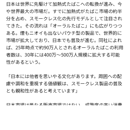
日本は世界に先駆けて加熱式たばこへの転換が進み、今
や世界最大の市場だ。すでに加熱式がたばこ市場の約半
分を占め、スモークレス化の先行モデルとして注目され
てきた。その流れは「オーラルたばこ」にも広がりつつ
ある。煙もニオイも出ないパウチ型の製品で、世界的に
市場が拡大しており、日本でも普及が進む。同社によれ
ば、25年時点で約90万人とされるオーラルたばこの利用
者数は、30年には400万～500万人規模に拡大する可能
性があるという。
「日本には他者を思いやる文化があります。周囲への配
慮や調和を重視する価値観は、スモークレス製品の普及
とも親和性があると考えています」
日本市場は単なる販売市場ではない。成熟度の高い消費
者の期待水準が企業に絶え間ない進化を促している。細
部へのこだわりや品質への妥協のない姿勢が、新しい製
品やサービスを磨き上げる場となっている。そこで培わ