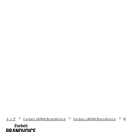
トップ
Forbes JAPAN BrandVoice
Forbes JAPAN BrandVoice
伝統