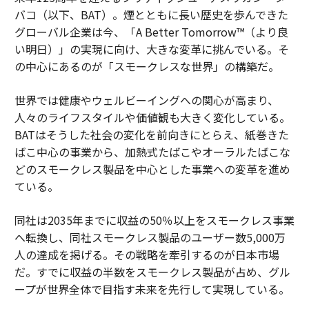
バコ（以下、BAT）。煙とともに長い歴史を歩んできた
グローバル企業は今、「A Better Tomorrow™（より良
い明日）」の実現に向け、大きな変革に挑んでいる。そ
の中心にあるのが「スモークレスな世界」の構築だ。
世界では健康やウェルビーイングへの関心が高まり、
人々のライフスタイルや価値観も大きく変化している。
BATはそうした社会の変化を前向きにとらえ、紙巻きた
ばこ中心の事業から、加熱式たばこやオーラルたばこな
どのスモークレス製品を中心とした事業への変革を進め
ている。
同社は2035年までに収益の50％以上をスモークレス事業
へ転換し、同社スモークレス製品のユーザー数5,000万
人の達成を掲げる。その戦略を牽引するのが日本市場
だ。すでに収益の半数をスモークレス製品が占め、グル
ープが世界全体で目指す未来を先行して実現している。