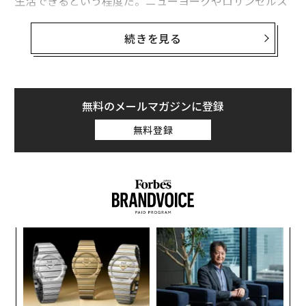
生活できるという程度だ。ニューヨークやロサンゼルス
のような大都市に住んでいる場合、ほぼ一年中、経済的
に逼迫していることになる。
続きを見る
もちろんこうした大都市では給与水準は高い傾向にあ
る。だが、筆者が2025年7月に自身のポッドキャストで
インタビューした
企業レビューサイトGlassdoorの専門
無料のメールマガジンに登録
家ジャネル・アブラハミによると、ニューヨークで快適
無料登録
に暮らすには年収15万ドル（約2350万円）でも十分とは
言えないという。
キ
〜
か。
金
キャ
個
挑
R S
ェ
よっ
PA