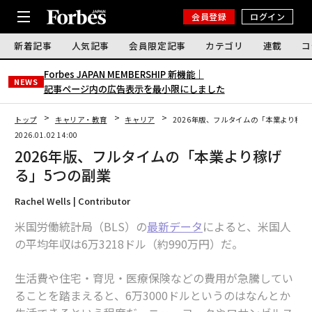
会員登録
ログイン
新着記事
人気記事
会員限定記事
カテゴリ
連載
コ
Forbes JAPAN MEMBERSHIP 新機能｜
NEWS
記事ページ内の広告表示を最小限にしました
トップ
キャリア・教育
キャリア
2026年版、フルタイムの「本業より稼げ
2026.01.02 14:00
2026年版、フルタイムの「本業より稼げ
る」5つの副業
Rachel Wells | Contributor
米国労働統計局（BLS）の
最新データ
によると、米国人
の平均年収は6万3218ドル（約990万円）だ。
生活費や住宅・育児・医療保険などの費用が急騰してい
ることを踏まえると、6万3000ドルというのはなんとか