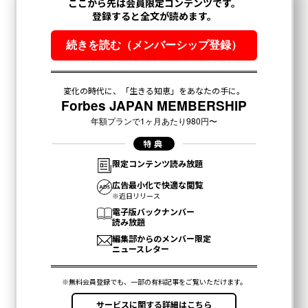
関連記事
建設業界再編の旗手が語る「構想」：インフロニア・ホールディングス 岐
部一誠
AI時代に求められる経営者の5つの思考シフト
真の企業価値は人にあり―利益よりも従業員を優先する経営哲学
中小企業オーナーがAIクローンで成果を出す方法──ROIデータから見る実
践戦略
AIエージェントを成功させるCEOの戦略：3つの重要な自己診断質問
タグ：
ブロックチェーン