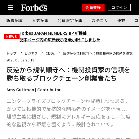
会員登録
ログイン
新着記事
人気記事
会員限定記事
カテゴリ
連載
コ
Forbes JAPAN MEMBERSHIP 新機能｜
NEWS
記事ページ内の広告表示を最小限にしました
トップ
ビジネス
CEOs
反逆から規制順守へ：機関投資家の信頼を勝ち取る
2026.05.07 23:19
反逆から規制順守へ：機関投資家の信頼を
勝ち取るブロックチェーン創業者たち
Amy Guttman | Contributor
エンタープライズブロックチェーンが成熟しつつある。
かつては投機的で反抗的な開拓者のイメージを体現し、
理想主義に根ざし、規制にアレルギー反応を示し、制度
的な監視から距離を置くように設計されていた。