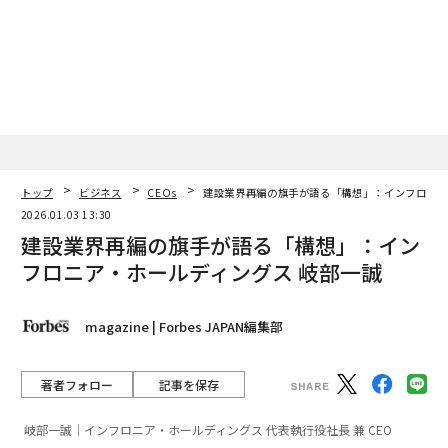
（この分野で）勝利する企業は、リスクを軽減し、監査
可能なセキュリティを提供し、規制当局の承認を得るこ
とによって定義されます。銀行、資産運用会社、政府な
どの機関は技術を購入するのではなく、リスクの軽減を
購入するのです。」
同社の最も目に見える実績は、LimeChainがアブダビ・
トップ
ビジネス
CEOs
建設業界再編の旗手が語る「構想」：インフロニア
グローバル・マーケット規制サンドボックス内のCoinba
2026.01.03 13:30
se Asset Management向けに設計したカスタム機関資産
建設業界再編の旗手が語る「構想」：イン
プラットフォームであるProject Diamondで実現した。
フロニア・ホールディングス 岐部一誠
「最大の恐れは、ブロックチェーンが世界中の異なる、
しばしば矛盾する法律に問題を抱えることです。EUと米
magazine | Forbes JAPAN編集部
国の違いを見てください。欧州は（MiCAなどの）明確な
一連のルールを作ろうとしていますが、米国のアプロー
著者フォロー
記事を保存
チは複数の機関からの規制解釈と執行措置によるもので
す」とトドロフ氏は述べる。
岐部一誠｜インフロニア・ホールディングス 代表執行役社長 兼 CEO