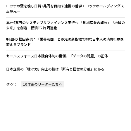
ロッテの壁を壊し日韓1兆円を目指す連携の哲学：ロッテホールディングス
玉塚元一
累計4兆円のサステナブルファイナンス実行へ 「地場産業の成長」「地域の
未来」を創造：横浜FG 片岡達也
明治HD 松田克也：「栄養報国」とROEの新指標で挑む日本人の消費行動を
変えるブランド
セールスフォース日本独自体制の裏側、「データの問題」の正体
日本企業の「稼ぐ力」向上の鍵は「所有と経営の分離」にある
タグ：
10年後のリーダーたちへ