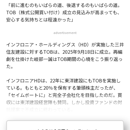
「前に進むのもいばらの道、後退するのもいばらの道。
次世代のブロックチェーン創業者たちは、分散化ではな
TOB（株式公開買い付け）成立の見込みが高まっても、
く、監査をシームレスに乗り切るシステムに説明責任を
安心する気持ちとは程遠かった」
組み込むことでリードするだろう。現代の時代は、もは
や起業家が機関を解体することによってではなく、内側
advertisement
から信頼を構築する人々によって推進されている。
インフロニア・ホールディングス（HD）が実施した三井
（
住友建設に対するTOBは、2025年9月18日に成立。再編
forbes.com 原文
）
劇を仕掛けた岐部一誠はTOB期間の心境をこう振り返っ
た。
2026年9月号発売中
インフロニアHDは、22年に東洋建設にもTOBを実施し
ている。もともと20％を保有する筆頭株主だったが、
「セイムボートに」と完全子会社化を目指したのだ。買
最新号の購入はこちらから
収には東洋建設経営陣も賛同。しかし投資ファンドの対
抗提案で不成立に終わっている。
メンバーシップに登録する