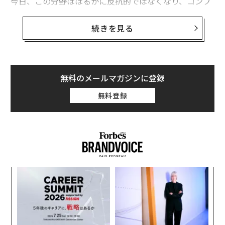
今日、この分野ははるかに反抗的ではなくなり、コンプ
ライアンスチームや監査人が開発者と同じくらい設計要
件を形作っている。機関投資家はもはやブロックチェー
続きを見る
ンが重要かどうかを問うのではなく、規制パラメータ内
でブロックチェーンをスケールさせる方法を模索してい
る。
無料のメールマガジンに登録
需要の証明と方向転換
無料登録
世界のブロックチェーン技術市場は
2027年までに720億ドルに達する
と予測されており、規
制下での導入に対する機関投資家の信頼と需要が拡大し
ている証拠だ。この分野が拡大する一方で、概念実証か
ら、
ブロックチェーン詐欺
の恐ろしい量に対処するビジ
“
ネスモデルを持つ制度化された信頼基盤へと方向転換し
オ
ている。
ジ
A
顧客
最初のモデルは、犯罪捜査とコンプライアンスのために
pa