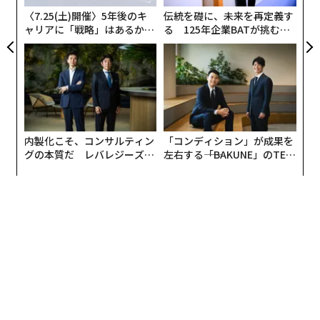
パブリックチェーンデータを解読する分析企業だ。その
な
〈7.25(土)開催〉5年後のキ
伝統を礎に、未来を再定義す
価値提案は解釈にある：規制対象企業がブロックチェー
ャリアに「戦略」はあるか。
る 125年企業BATが挑むス
ン活動を理解するのを支援することだ。ニューヨーク市
トップエグゼクティブのキャ
モークレスな未来
に拠点を置く
Chainalysis
は、生のオンチェーン活動を、
リアに触れる1日│CAREER S
UMMIT 2026
制裁監視、法医学的追跡、グローバル市場全体のコンプ
ライアンスのための構造化された洞察に変えることで、
機関投資家のための新しい言語を作り出した。
内製化こそ、コンサルティン
「コンディション」が成果を
他社は、不透明性の建築的可能性を排除することで、ブ
グの本質だ レバレジーズが
左右する――「BAKUNE」のTEN
ロックチェーン詐欺とその悪質な行為者の根本に取り組
実践する、次世代ファームの
TIALが支える「挑戦者の明
んでいる。機関投資家の導入は、コンプライアンスを組
全貌
日」
み込んだ設計を持つこのようなシステムにますます依存
している。
LimeChain
はブルガリアで4人の友人によって設立され
た。共同創業者のニック・トドロフ氏は、彼らがビジネ
スを始めた理由を説明する。「私たちは、リスクを増幅
するのではなく、リスクを軽減するように設計された会