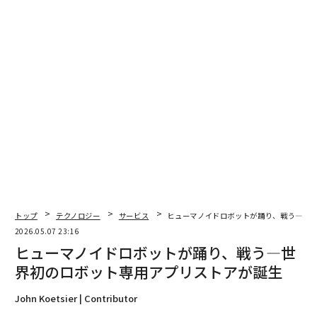
• コーチング：他人のスペースを敬意を持って移動する
方法
準備は人と同じくらい重要だ。配送チームは事前に電話
をかけ、自己紹介をする。ペットや障害物について尋ね
る。到着すると、顧客がはっきりと見えるように一歩下
がる。彼らはブーティー、毛布、保護材を持参する。ト
ラックは整理整頓され、制服は清潔だ。小さな行動が基
調を設定する。
感情的な気づきが結果を変える時
トップ
テクノロジー
サービス
ヒューマノイドロボットが踊り、戦う―世
かつて、明らかに圧倒されていた女性に複数の部屋の家
2026.05.07 23:16
具を配送したことがある。彼女は散らかっていることを
ヒューマノイドロボットが踊り、戦う―世
謝り、緊張しているようだった。配送チームはペースを
界初のロボット専用アプリストアが誕生
落とした。各ステップを説明した。彼女がアイテムをど
のように配置したいか尋ね、彼女が満足するまで調整し
John Koetsier | Contributor
た。