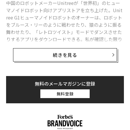
中国のロボットメーカーUnitreeが「世界初」のヒュー
マノイドロボット向けアプリストアを立ち上げた。Unit
最後に、彼女は涙を流し、人生の困難な時期に思いやり
ree G1ヒューマノイドロボットのオーナーは、ロボット
を持って接してくれたことにチームに感謝した。その経
をブルース・リーのように戦わせたり、猿のように振る
験はロジスティクスに関するものではなかった。それは
舞わせたり、「レトロツイスト」モードでダンスさせた
共感と存在感に関するものだった。
りするアプリをダウンロードできる。私が確認した限り
では、これは確かに地球上初のヒューマノイドロボット
技術的スキルも重要である
向けアプリストアである。
続きを見る
礼儀正しさと共に複雑さもある。配送チームは、壁や床
を傷つけることなく、狭いスペースを通って重い家具を
この新しいヒューマノイドロボット向けアプリストアは
移動させる。顧客が使い方を知るために、電動家具のデ
現在、Unitree G1専用となっている。G1は比較的小型の
モを行う。彼らは入室前に既存の損傷をチェックし、関
身長130cm（51インチ）、重量35kg（80ポンド）のロ
無料のメールマガジンに登録
係者全員を保護するために見たものを記録する。
ボットで、完全なヒューマノイド型の体、3本指の手、2
無料登録
時間のバッテリー寿命、最高速度約7.6km/h（4.7mph）
すべての仕事には、ツールと材料のチェックリストが付
を備えている。価格は手頃な1万3500ドルからで、熱心
いている。配送チームは機敏である必要もある。なぜな
な趣味人だけでなく研究者にも手が届く範囲だ。
ら、顧客は考えを変えたり、家具が自分の照明の下に置
かれると違いに気づいたりするからだ。クルーがどのよ
G1は比較的強力な動き、敏捷性、バランス能力を持って