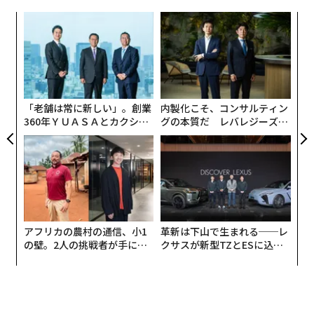
うに現れるかは、ブランドを守ることの一部である。
おり、Unitreeは定期的にそれをアピールしている：
「
説明責任と代表としての誇り
─
これは大きな一歩だ。現時点では利用可能なアプリはわ
ら
ずか3つで、すべて基本的にはロボットに読み込んで楽し
“
現代の小売体験の多くはオンラインで完結する。配送
オ
むエンターテインメントアプリだが、将来的には「食洗
は、ブランドとの唯一の対面接点かもしれない。その瞬
ジ
機に食器を入れる」「家を掃除機で掃除する」「庭の雑
間が、販売を成立させるか、関係を終わらせるかを決め
「老舗は常に新しい」。創業
内製化こそ、コンサルティン
草を抜く」、あるいは最終的には「おむつを替える」と
る。
360年ＹＵＡＳＡとカクシン
グの本質だ レバレジーズが
いったアプリが登場することも想像できる。
CEO田尻望が語る、AIを超え
実践する、次世代ファームの
る人の価値
全貌
私が配送パートナーに求める資質は明確だ。人を中心と
つまり、実用的なアプリがいずれ登場する可能性が高
したリーダーシップ。説明責任。トレーニングへの投
い。そして、スマートフォンのアプリストアと同様に、
資。彼らがどのように現れるかに対する誇り。だらしな
Unitreeは開発者、開発者、開発者を求めている。
いトラックやしわくちゃの制服は、言葉が発せられる前
に物語を語る。
「Unitreeアプリストアは現在パブリックベータ版で
アフリカの農村の通信、小1
革新は下山で生まれる──レ
の壁。2人の挑戦者が手にし
クサスが新型TZとESに込め
す」とUnitreeはアプリストアのサイトで述べている。
私たちは調査ソフトウェアを使用して、すべての配送後
た「次なる武器」
た「DISCOVER」の哲学
「知性と創造性を統合し、ロボットサービスの未来を一
にパフォーマンスを測定している。評価とコメントは直
緒に構築しましょう」
接チームに送られる。トップパフォーマーは認識され、
報酬を与えられる。より良いモラルがより良いサービス