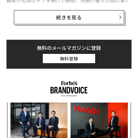
顧客が玄関のドアを開けた瞬間、信頼が最大の関心事と
なる。
続きを見る
10年以上にわたって宅配オペレーションを率いてきた経
験から、私は玄関から家具が置かれる部屋までの最後の
10フィートが、多くのリーダーが認識している以上に重
要であることを学んだ。顧客は見知らぬ人を、自分が最
無料のメールマガジンに登録
も安全だと感じる場所に招き入れるのだ。その力学だけ
無料登録
で、すべてが変わる。
家の中では、信頼がすべてを左右する
顧客は安全、プライバシー、そして自分の所有物の保護
について考える。彼らは敬意を持って扱われたいと望ん
でいる。テクノロジーはルート設定やスケジューリング
目
に役立つが、ソフトウェアは人の感情状態を読み取るこ
の
ン
とはできない。
挑
よっ
配送チームがそれを行わなければならない。彼らは自分
PA