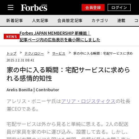
会員登録
ログイン
新着記事
人気記事
会員限定記事
カテゴリ
連載
コ
Forbes JAPAN MEMBERSHIP 新機能｜
NEWS
記事ページ内の広告表示を最小限にしました
トップ
テクノロジー
サービス
家の中に入る瞬間：宅配サービスに求めら
2025.12.31 08:41
家の中に入る瞬間：宅配サービスに求めら
れる感情的知性
Arelis Bonilla | Contributor
アレリス・ボニーヤ氏は
アリア・ロジスティクス
の社長
兼CEOである。
宅配サービスは外から見ると単純に思える。2人の配送
員が家具を家の中に運び込み、設置して去る。しかし、