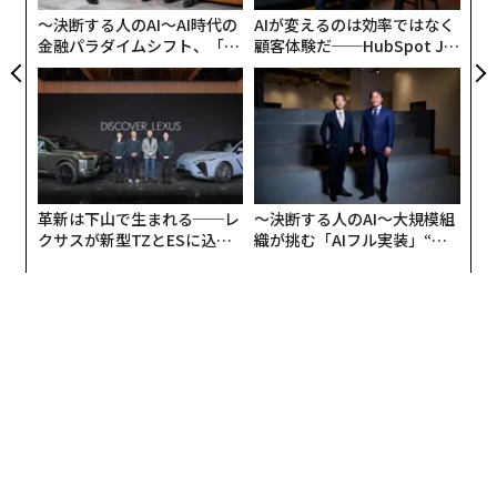
のトーンとペースを調整する。部屋の中の合図に注意を
〜決断する人のAI〜AI時代の
AIが変えるのは効率ではなく
払う。ストレスを感じる可能性のある瞬間に、落ち着き
金融パラダイムシフト、「超
顧客体験だ──HubSpot Ja
個別化」の核心 【MUFG×ウ
panが語る「Grow Better」
をもたらす。家の中では、サービスはホスピタリティと
ェルスナビ×PwC】
な組織のつくり方
なる。
真に重要な運用上の決断
ドアを通って入る人々が、すべての配送の鍵となる。力
革新は下山で生まれる──レ
〜決断する人のAI〜大規模組
強さと時間厳守は必要だが、礼儀、気配り、プロ意識が
クサスが新型TZとESに込め
織が挑む「AIフル実装」“使
信頼を築く。
た「DISCOVER」の哲学
う”企業から“動く”企業へ【N
TTドコモビジネス×PwC】
私は3つの領域に焦点を当てている：
• スタッフ配置：コミュニケーション能力と対人スキル
の高い従業員の選定
• 配送業者の選定：説明責任と一貫性を重視するパート
ナーの選択