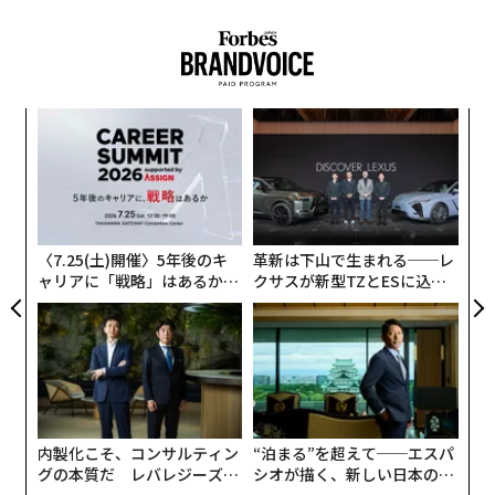
も計画を明らかにしており、現在はサンフランシスコ半
島全域に加え、フェニックス、ロサンゼルス、オーステ
ィン、アトランタでサービスを実施している。ニューヨ
ーク、ロンドン、東京など複数の都市でもテスト走行を
進めている。
伝
る
モ
Zoox（ズークス）もラスベガスで行っている少数の停留
「
所のみのサービスに加えて、サンフランシスコでごく限
左右
定的ながら一般乗客向けサービスを開始した。テスラは
T
日
まだ本格的なロボタクシーを持っていないが、近く複数
〈7.25(土)開催〉5年後のキ
革新は下山で生まれる──レ
を提供すると繰り返し強調しており、イーロン・マスク
ャリアに「戦略」はあるか。
クサスが新型TZとESに込め
トップエグゼクティブのキャ
た「DISCOVER」の哲学
は、「一度動き始めればウェイモ以上のスピードで拡大
リアに触れる1日│CAREER S
する」と主張している。中国ではバイドゥがウェイモに
UMMIT 2026
匹敵する数の配車をこなしており、国内の主要3社が多
数の都市をカバーしているほか、アラブ首長国連邦（UA
E）や欧州での展開計画もある。
内製化こそ、コンサルティン
“泊まる”を超えて──エスパ
グの本質だ レバレジーズが
シオが描く、新しい日本のラ