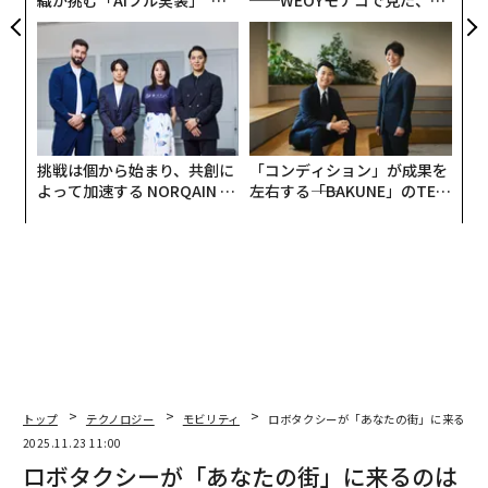
う”企業から“動く”企業へ【N
ら寿司の経営哲学
TTドコモビジネス×PwC】
挑戦は個から始まり、共創に
「コンディション」が成果を
よって加速する NORQAIN JA
左右する――「BAKUNE」のTEN
PAN 特別座談会
TIALが支える「挑戦者の明
日」
トップ
テクノロジー
モビリティ
ロボタクシーが「あなたの街」に来るの
2025.11.23 11:00
ロボタクシーが「あなたの街」に来るのは