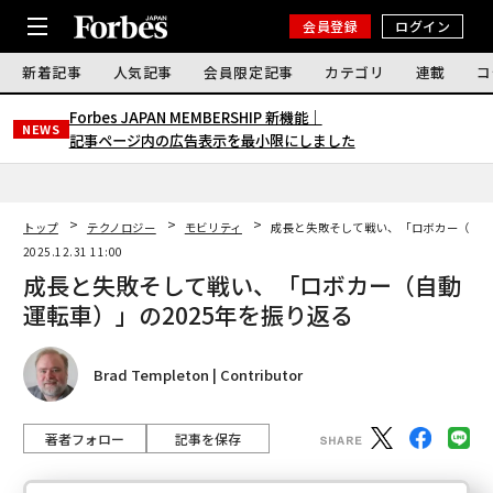
会員登録
ログイン
新着記事
人気記事
会員限定記事
カテゴリ
連載
コ
Forbes JAPAN MEMBERSHIP 新機能｜
NEWS
記事ページ内の広告表示を最小限にしました
トップ
テクノロジー
モビリティ
成長と失敗そして戦い、「ロボカー（自動
2025.12.31 11:00
成長と失敗そして戦い、「ロボカー（自動
運転車）」の2025年を振り返る
Brad Templeton | Contributor
著者フォロー
記事を保存