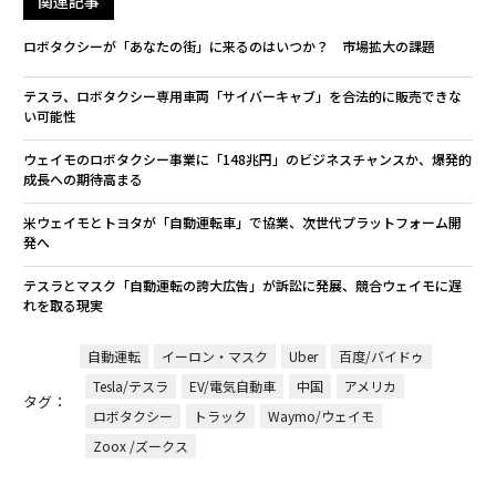
関連記事
ロボタクシーが「あなたの街」に来るのはいつか？ 市場拡大の課題
テスラ、ロボタクシー専用車両「サイバーキャブ」を合法的に販売できな
い可能性
ウェイモのロボタクシー事業に「148兆円」のビジネスチャンスか、爆発的
成長への期待高まる
米ウェイモとトヨタが「自動運転車」で協業、次世代プラットフォーム開
発へ
テスラとマスク「自動運転の誇大広告」が訴訟に発展、競合ウェイモに遅
れを取る現実
自動運転
イーロン・マスク
Uber
百度/バイドゥ
Tesla/テスラ
EV/電気自動車
中国
アメリカ
タグ：
ロボタクシー
トラック
Waymo/ウェイモ
Zoox /ズークス