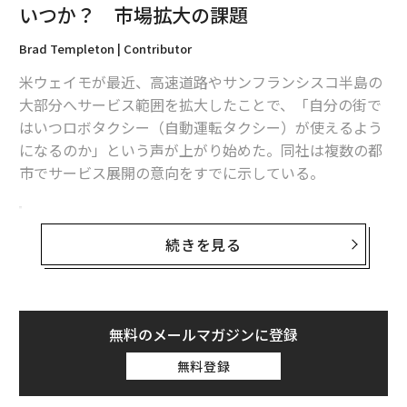
いつか？ 市場拡大の課題
Brad Templeton | Contributor
米ウェイモが最近、高速道路やサンフランシスコ半島の
大部分へサービス範囲を拡大したことで、「自分の街で
はいつロボタクシー（自動運転タクシー）が使えるよう
になるのか」という声が上がり始めた。同社は複数の都
市でサービス展開の意向をすでに示している。
全米へ広がる導入計画、競合の追随と依然とし
て残る「空白」
続きを見る
ウェイモはこのほどマイアミで無人運転（監督者なし）
のテスト運行を始め、今後数週間でダラス、ヒュースト
ン、サンアントニオ、オーランドでも同様のオペレーシ
無料のメールマガジンに登録
ョンを開始する計画だ。一般向けの配車サービスは来年
から提供する予定となっている。また、ワシントン、サ
無料登録
ンディエゴ、デトロイト、ナッシュビル、ラスベガスで