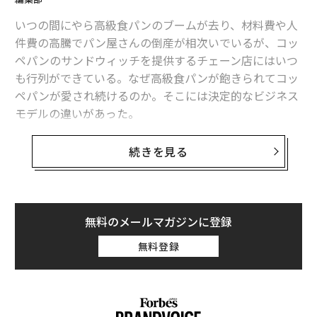
基調講演やコーチングを通じて、私は沈黙のコンプライ
アンスから影響力のある存在へとマインドセットを変え
いつの間にやら高級食パンのブームが去り、材料費や人
るC.O.R.E.フレームワークを開発した。
件費の高騰でパン屋さんの倒産が相次いでいるが、コッ
ペパンのサンドウィッチを提供するチェーン店にはいつ
勇気（Courage）
とは、戦略的議論で発言することを意
も行列ができている。なぜ高級食パンが飽きられてコッ
味する。給与の不平等や労働力の傾向に関する給与計算
ペパンが愛され続けるのか。そこには決定的なビジネス
データに基づく洞察を活用することで、給与計算リーダ
モデルの違いがあった。
ーは会社の広範な目標を真にサポートする方法で戦略的
専門知識を示すことができる。
東京商工リサーチの調べでは、2023年、パン製造小売業
続きを見る
者の倒産件数が極端に増加した。一方、
当事者意識（Ownership）
は、他者が認識しているかど
帝国データバンク
の調査は、2025年は米価格の高騰によ
うかにかかわらず、給与計算がすでに戦略的であること
りパン需要が伸びたのに加え、小規模なパン屋さんもさ
を受け入れることを要求する。許可を待つのではなく、
まざまな工夫をこらしたおかげで4年ぶりに倒産件数が
無料のメールマガジンに登録
リーダーシップの方法によって毎日戦略的価値を示すこ
減ったと伝えている。Q&Aコミュニティー「オーケーウ
無料登録
とを給与計算リーダーに求める。
ェブ」を運営するオーケーウェブは、そうしたデータを
分析し、コッペパン屋さんの人気の秘密を探った。
回復力（Resilience）
は、戦略的リーダーシップに踏み
出す際にミスが起こることを認識している。しかし、素