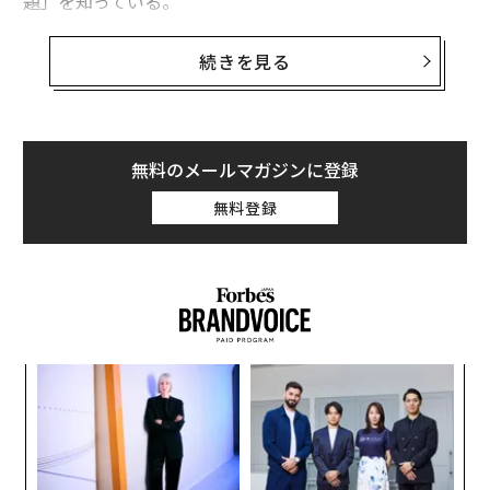
題」を知っている。
何週間ぶりかの定時退社でノートパソコンを閉じようと
続きを見る
した瞬間、通知が届く：「緊急—給与計算エラー」。金
曜日だ。いつも金曜日だ。私はこれを「給与計算の法
則」と呼んでいる：「給与計算エラーの緊急性は、あな
たが他の場所にいる必要性に比例する」。そして、夜の
無料のメールマガジンに登録
予定はすべて消え、また深夜の消火活動が始まる。
無料登録
給与計算の人材紹介業界で22年間働いてきて、この瞬間
が単なる業務上のフラストレーション以上のものを表し
ていることに気づいた。これは、給与計算のプロフェッ
ショナルが戦略的なテーブルで自分の席を確保できない
理由を表す完璧な比喩なのだ。
「
変え
─
しかし、給与計算リーダーが取締役会で評価されない本
FE
ら
当の障壁は、技術的能力やビジネス知識ではない：それ
ア
0年
の
は恐怖だ。
た