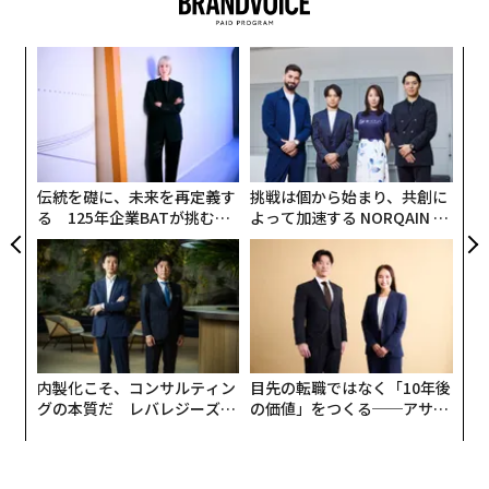
早く学び、勢いを維持することに専念することで、給与
計算リーダーはより目立ち、より影響力を持つことがで
きる。
「
変え
─
FE
ら
高揚（Elevation）
とは、チームを一緒に引き上げるこ
ア
0年
とを意味する。チームや部門全体で戦略的信頼性を構築
の
た
することで、影響力と評価の力が個人のブランドを超え
て成長する機会が生まれる。
伝統を礎に、未来を再定義す
挑戦は個から始まり、共創に
る 125年企業BATが挑むス
よって加速する NORQAIN JA
モークレスな未来
PAN 特別座談会
一部の給与計算リーダーは、業務上の優秀さを超えて高
めることをためらっている。しかし、業務効率こそが自
動化が置き換えるものだ。戦略的認識は、業務上の熟練
コッペパン専門のフランチャイズが安定して収益をあげ
をビジネスインテリジェンスに変換することから生まれ
ている理由として、オーケーウェブは、「選べる楽し
る。
さ」と「職人不要のシステム」の2つをあげている。
内製化こそ、コンサルティン
目先の転職ではなく「10年後
2026年が給与計算リーダーシップを必要とする
グの本質だ レバレジーズが
の価値」をつくる──アサイ
「そのままで美味しい」を売りにしていた高級食パン
理由
実践する、次世代ファームの
ンの長期伴走型支援とは
は、裏を返せば「味の逃げ場がない」のに対して、コッ
全貌
ペパンは、いろいろに使える「プラットフォーム」なの
トレンドの融合により、現代の仕事の世界では戦略的給