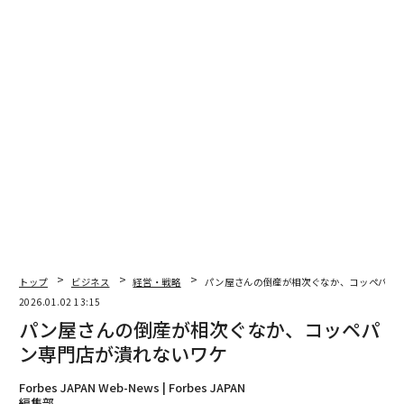
る代償を払ってエラーを防ぐよう訓練されている。仕事
がうまくいっている証拠は沈黙だ。苦情なし。電話な
し。この沈黙が、給与計算のプロフェッショナルを躊躇
するリーダーへと進化させてしまった。
最近のデータがこの課題を裏付けている。HR.comの
「給与計算の未来：新トレンド2024」レポートによる
と、
給与計算リーダーの47％
がコンプライアンスにおい
て自分たちは優れていると考えている。しかし、ビジネ
スを変革できるデータを持っているにもかかわらず、ほ
とんどが人員計画に関する取締役会の会話で沈黙してい
る。PPCI 2025の調査はこれを裏付けており、給与計算
のプロフェッショナルの74％が、自分たちの組織が給与
トップ
ビジネス
経営・戦略
パン屋さんの倒産が相次ぐなか、コッペパン
計算の戦略的価値を十分に引き出しているという自信を
2026.01.02 13:15
パン屋さんの倒産が相次ぐなか、コッペパ
持っていないことがわかった。
ン専門店が潰れないワケ
突破口：C.O.R.E.フレームワーク
Forbes JAPAN Web-News | Forbes JAPAN
編集部