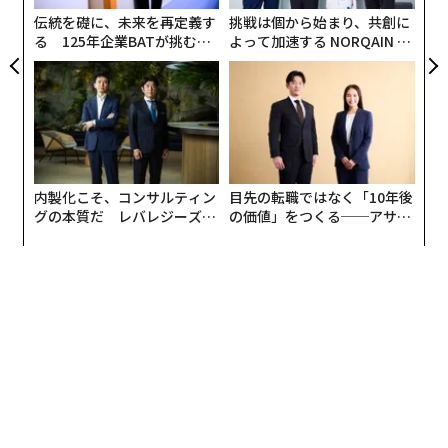
給与計算リーダーシップの戦略的パラドックス
伝統を礎に、未来を再定義す
挑戦は個から始まり、共創に
る 125年企業BATが挑むス
よって加速する NORQAIN JA
モークレスな未来
PAN 特別座談会
給与計算は通常、ほとんどの組織の運営費用の40％から
80％を管理している。それは毎月、すべての従業員と一
貫してコミュニケーションを取る唯一の機能だ。給与計
算リーダーは企業内で最も豊富なデータセットを持って
いる。報酬の傾向、残業パターン、離職リスク、人件費
など。しかし「給与計算専門職信頼指数」（PPCI 202
内製化こそ、コンサルティン
目先の転職ではなく「10年後
5）の調査によると、
グの本質だ レバレジーズが
の価値」をつくる──アサイ
実践する、次世代ファームの
ンの長期伴走型支援とは
給与計算のプロフェッショナルとその業務の39％
しか専
全貌
門知識センター（CoE）として認識されておらず、61％
はまだ給与計算を戦略的ではなく業務的なものとみなし
ている。
なぜか？ 給与計算のプロフェッショナルを優れたものに
する正確さとリスク管理が、彼らを見えなくしているか
らだ。自転車競技のドメスティックのように、給与計算
担当者は不確実性を避け、露出を最小限に抑え、あらゆ