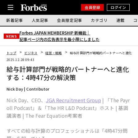
会員登録
ログイン
新着記事
人気記事
会員限定記事
カテゴリ
連載
コ
Forbes JAPAN MEMBERSHIP 新機能｜
NEWS
記事ページ内の広告表示を最小限にしました
トップ
ビジネス
経営・戦略
給与計算部門が戦略的パートナーへと進化する
2025.12.28 09:43
給与計算部門が戦略的パートナーへと進化
する：4時47分の解決策
Nick Day | Contributor
Nick Day、CEO、
JGA Recruitment Group
| 「The Payr
oll Podcast」＆「The HR L&D Podcast」ホスト | 基調
講演者 | The Fear Equation考案者
すべての給与計算のプロフェッショナルは「4時47分問