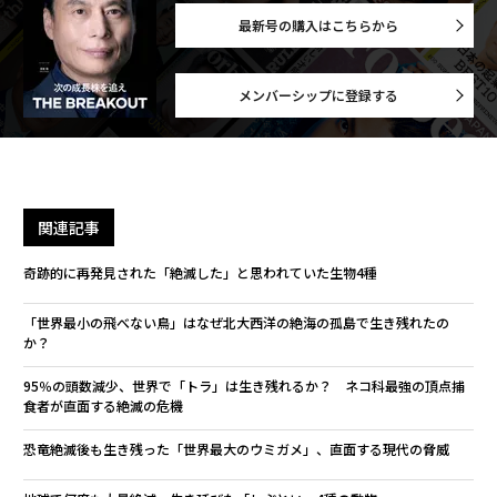
最新号の購入はこちらから
メンバーシップに登録する
関連記事
奇跡的に再発見された「絶滅した」と思われていた生物4種
「世界最小の飛べない鳥」はなぜ北大西洋の絶海の孤島で生き残れたの
か？
95％の頭数減少、世界で「トラ」は生き残れるか？ ネコ科最強の頂点捕
食者が直面する絶滅の危機
恐竜絶滅後も生き残った「世界最大のウミガメ」、直面する現代の脅威