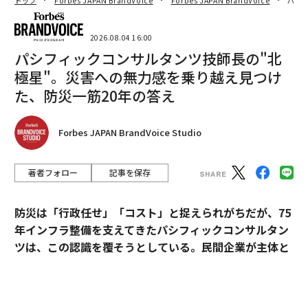
トップ
Forbes JAPAN BrandVoice
Forbes JAPAN BrandVoice
パシ
2026.08.04 16:00
パシフィックコンサルタンツ技師長の"北
極星"。災害への無力感を乗り越え見つけ
た、防災一筋20年の答え
Forbes JAPAN BrandVoice Studio
著者フォロー
記事を保存
防災は「行政任せ」「コスト」と捉えられがちだが、75
年インフラ整備を支えてきたパシフィックコンサルタン
ツは、この認識を覆そうとしている。民間企業が主体と
なる新たなビジョン「サステナ∞レジリエンス社会」を
提唱。構想の旗振り役となった技師長・平川了治に、自
身の思いと共に、ビジョンの要諦を聞いた。