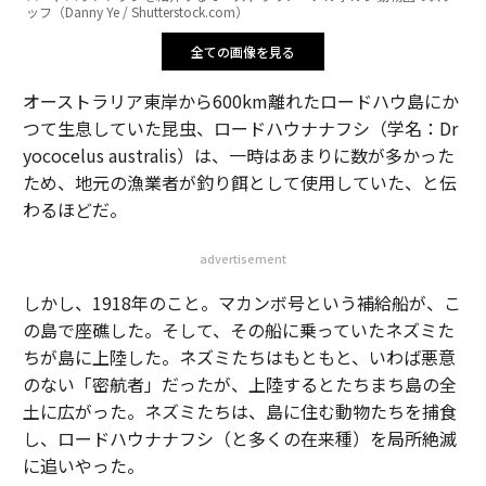
ッフ（Danny Ye / Shutterstock.com）
全ての画像を見る
オーストラリア東岸から600km離れたロードハウ島にか
つて生息していた昆虫、ロードハウナナフシ（学名：Dr
yococelus australis）は、一時はあまりに数が多かった
ため、地元の漁業者が釣り餌として使用していた、と伝
わるほどだ。
advertisement
しかし、1918年のこと。マカンボ号という補給船が、こ
の島で座礁した。そして、その船に乗っていたネズミた
ちが島に上陸した。ネズミたちはもともと、いわば悪意
のない「密航者」だったが、上陸するとたちまち島の全
土に広がった。ネズミたちは、島に住む動物たちを捕食
し、ロードハウナナフシ（と多くの在来種）を局所絶滅
に追いやった。