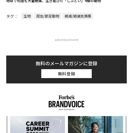
地球で何度も大量絶滅、生き延びた「しぶとい」4種の動物
タグ：
生物
昆虫/節足動物
絶滅/絶滅危惧種
advertisement
無料のメールマガジンに登録
無料登録
目
の
ン