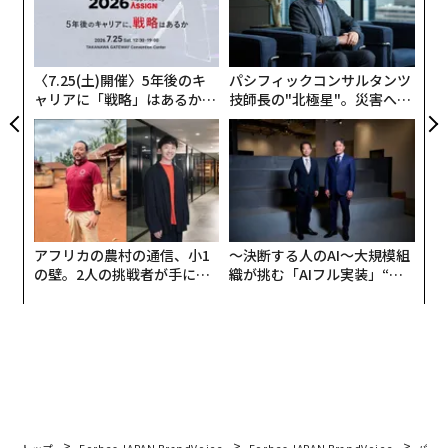
革
ク
た「
〈7.25(土)開催〉5年後のキ
パシフィックコンサルタンツ
ャリアに「戦略」はあるか。
技師長の"北極星"。災害への
トップエグゼクティブのキャ
無力感を乗り越え見つけた、
リアに触れる1日│CAREER S
防災一筋20年の答え
UMMIT 2026
アフリカの農村の通信、小1
〜決断する人のAI〜大規模組
の壁。2人の挑戦者が手にし
織が挑む「AIフル実装」“使
た「次なる武器」
う”企業から“動く”企業へ【N
TTドコモビジネス×PwC】