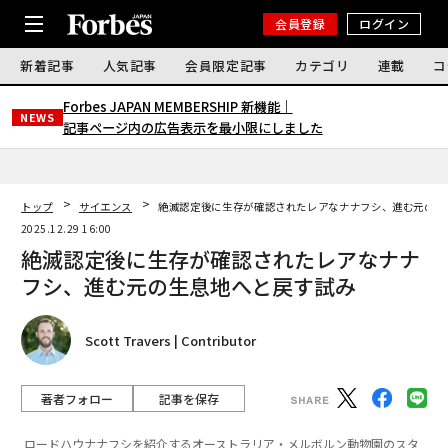
会員登録
ログイン
新着記事
人気記事
会員限定記事
カテゴリ
連載
コ
Forbes JAPAN MEMBERSHIP 新機能｜
NEWS
記事ページ内の広告表示を最小限にしました
トップ
サイエンス
絶滅認定後に生存が確認されたレアなナナフシ、進む元の生
2025.12.29 16:00
絶滅認定後に生存が確認されたレアなナナ
フシ、進む元の生息地へと戻す試み
Scott Travers | Contributor
著者フォロー
記事を保存
ロードハウナナフシを紹介するオーストラリア・メルボルン動物園のスタ