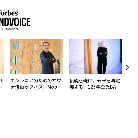
「コ
果を左
E」
「挑
0
エンジニアのためのサウ
伝統を礎に、未来を再定
─
ナ併設オフィス「Mobiu
義する 125年企業BAT
型
s Park」がオープン──
が挑むスモークレスな未
タマディックが健康経営
来
を徹底する理由