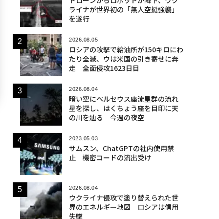
ライナが世界初の「無人空挺強襲」
を遂行
2026.08.05
ロシアの攻撃で給油所が150キロにわ
たり全滅、ウは米国の引き寄せに奔
走 全面侵攻1623日目
2026.08.04
暗い空にペルセウス座流星群の流れ
星を探し、はくちょう座を目印に天
の川を辿る 今週の夜空
2023.05.03
サムスン、ChatGPTの社内使用禁
止 機密コードの流出受け
2026.08.04
ウクライナ侵攻で塗り替えられた世
界のエネルギー地図 ロシアは信用
失墜