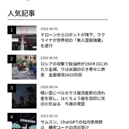
人気記事
2026.08.05
ドローンからロボットが降下、ウク
ライナが世界初の「無人空挺強襲」
を遂行
2026.08.05
ロシアの攻撃で給油所が150キロにわ
たり全滅、ウは米国の引き寄せに奔
走 全面侵攻1623日目
2026.08.04
暗い空にペルセウス座流星群の流れ
星を探し、はくちょう座を目印に天
の川を辿る 今週の夜空
2023.05.03
サムスン、ChatGPTの社内使用禁
止 機密コードの流出受け