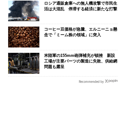
ロシア通販倉庫への無人機攻撃で市民生
活は大混乱 停滞する経済に新たな打撃
コーヒー豆価格が急騰、エルニーニョ懸
念で「ミーム株の領域」に突入
ンディション」が成
〜決断する人のAI〜大規
〈7.25(土)
右する――「BAKUN
模組織が挑む「AIフル実
のキャリアに
米陸軍の155mm砲弾補充が頓挫 新設
のTENTIALが支える
装」“使う”企業から“動
あるか。トッ
工場が主要パーツの製造に失敗、供給網
戦者の明日」
く”企業へ【NTTドコモ
ティブのキャ
問題も露呈
ビジネス×PwC】
る1日│CAREE
T 2026
Recommended by