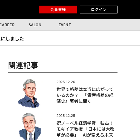
会員登録
ログイン
CAREER
SALON
EVENT
限にしました
関連記事
2025.12.26
世界で格差は本当に広がって
いるのか？ 『資産格差の経
済史』著者に聞く
2025.12.25
祝ノーベル経済学賞 独占！
モキイア教授 「日本には大改
革が必要」 AIが変える未来