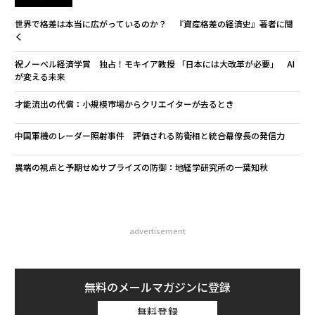
世界で格差は本当に広がっているのか？ 『資産格差の経済史』著者に聞
く
祝ノーベル経済学賞 独占！モキイア教授 「日本には大改革が必要」 AI
が変える未来
才能流出の代償：小規模市場からクリエイターが去るとき
中国軍機のレーダー照射事件 評価される防衛相と統合幕僚長の発信力
異端の視点と予期せぬサプライズの防御：地経学研究所の一葉知秋
advertisement
無料のメールマガジンに登録
無料登録