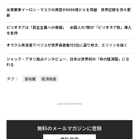
米実業家イーロン・マスクの資産が6000億ドルを突破 世界記録を次々更
新
ビリオネアは「民主主義への脅威」 米国人の7割が「ビリオネア税」導入
を支持
オラクル株急落でベゾスが世界長者番付3位に返り咲き、エリソンを抜く
ジャック・アタリ独占インタビュー、日本は世界初の「命の経済国」にな
れる
タグ：
富裕層
経済格差
advertisement
無料のメールマガジンに登録
無料登録