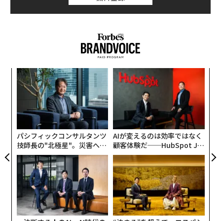
ナ併
「
k」
左右
ック
T
革
由
日
ク
た「
パシフィックコンサルタンツ
AIが変えるのは効率ではなく
技師長の"北極星"。災害への
顧客体験だ──HubSpot Ja
無力感を乗り越え見つけた、
panが語る「Grow Better」
防災一筋20年の答え
な組織のつくり方