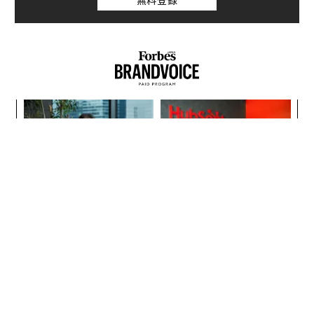
ナ併
「
k」
左右
ック
T
革
由
日
ク
た「
パシフィックコンサルタンツ
AIが変えるのは効率ではなく
技師長の"北極星"。災害への
顧客体験だ──HubSpot Ja
無力感を乗り越え見つけた、
panが語る「Grow Better」
防災一筋20年の答え
な組織のつくり方