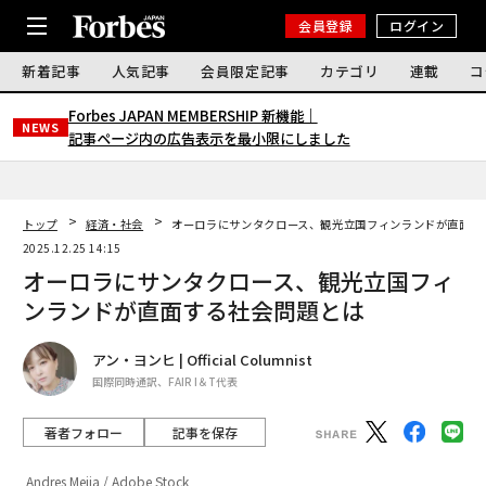
会員登録
ログイン
新着記事
人気記事
会員限定記事
カテゴリ
連載
コ
Forbes JAPAN MEMBERSHIP 新機能｜
NEWS
記事ページ内の広告表示を最小限にしました
トップ
経済・社会
オーロラにサンタクロース、観光立国フィンランドが直面す
2025.12.25 14:15
オーロラにサンタクロース、観光立国フィ
ンランドが直面する社会問題とは
アン・ヨンヒ | Official Columnist
国際同時通訳、FAIR I＆T代表
著者フォロー
記事を保存
Andres Mejia / Adobe Stock