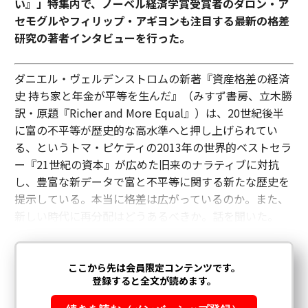
い』」特集内で、ノーベル経済学賞受賞者のダロン・ア
セモグルやフィリップ・アギヨンも注目する最新の格差
研究の著者インタビューを行った。
ダニエル・ヴェルデンストロムの新著『資産格差の経済
史 持ち家と年金が平等を生んだ』（みすず書房、立木勝
訳・原題『Richer and More Equal』）は、20世紀後半
に富の不平等が歴史的な高水準へと押し上げられてい
る、というトマ・ピケティの2013年の世界的ベストセラ
ー『21世紀の資本』が広めた旧来のナラティブに対抗
し、豊富な新データで富と不平等に関する新たな歴史を
提示している。本当に格差は広がっているのか。また、
新しい時代に再分配はどうあるべきか。話を聞いた。