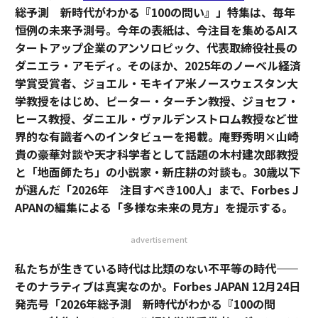
総予測 新時代がわかる『100の問い』」特集は、毎年
恒例の未来予測号。今年の表紙は、今注目を集めるAIス
タートアップ企業のアンソロピック、代表取締役社長の
ダニエラ・アモディ。そのほか、2025年のノーベル経済
学賞受賞者、ジョエル・モキイア米ノースウェスタン大
学教授をはじめ、ピーター・ターチン教授、ジョセフ・
ヒース教授、ダニエル・ヴァルデンストロム教授など世
界的な有識者へのインタビューを掲載。庵野秀明×山崎
貴の豪華対談や天才科学者として話題の木村建次郎教授
と「地面師たち」の小説家・新庄耕の対談も。30歳以下
が選んだ「2026年 注目すべき100人」まで、Forbes J
APANの編集による「多様な未来の見方」を提示する。
advertisement
私たちが生きている時代は比類のない不平等の時代——
そのナラティブは真実なのか。Forbes JAPAN 12月24日
発売号「2026年総予測 新時代がわかる『100の問