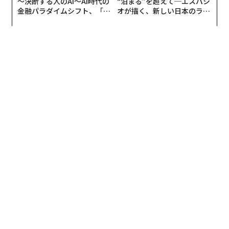
〜決断する人のAI〜AI時代の
“泊まる”を超えて─エスパシ
金融パラダイムシフト、「超
オが描く、新しい日本のラグ
個別化」の核心 【MUFG×ウ
ジュアリー（中編）
ェルスナビ×PwC】