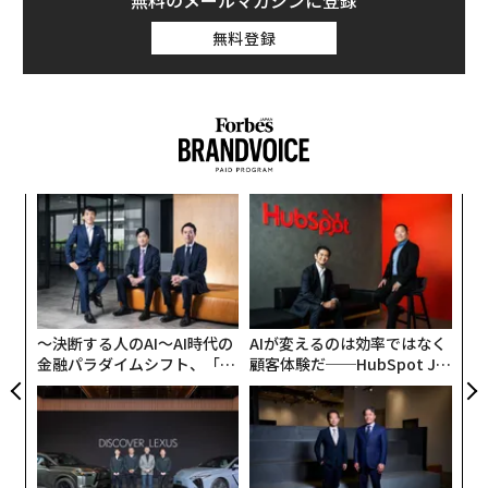
無料のメールマガジンに登録
ピルバラ地区には地球上で見つかる最古級の大陸地殻が
無料登録
存在しており、ピルバラ地塊（地質学的に安定した古い
大陸地殻）の岩石は年代が約38億～27億年前となってい
る。
目
の
ン
挑
よっ
PA
〜決断する人のAI〜AI時代の
AIが変えるのは効率ではなく
金融パラダイムシフト、「超
顧客体験だ──HubSpot Ja
個別化」の核心 【MUFG×ウ
panが語る「Grow Better」
ェルスナビ×PwC】
な組織のつくり方