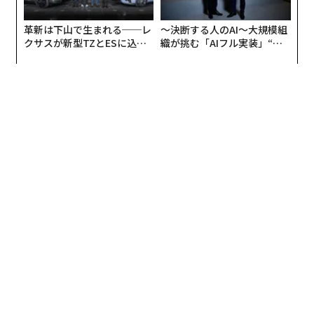
革新は下山で生まれる──レ
〜決断する人のAI〜大規模組
クサスが新型TZとESに込め
織が挑む「AIフル実装」“使
た「DISCOVER」の哲学
う”企業から“動く”企業へ【N
TTドコモビジネス×PwC】
翻訳＝河原稔
2026年9月号発売中
最新号の購入はこちらから