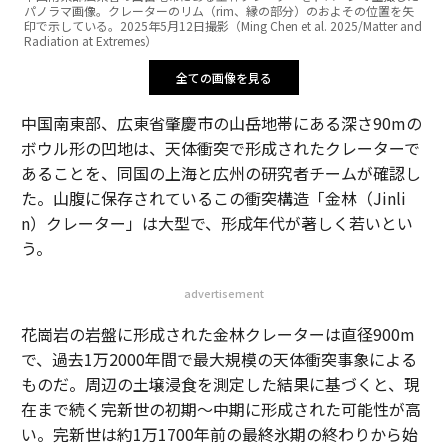
パノラマ画像。クレーターのリム（rim、縁の部分）のおよその位置を矢
印で示している。2025年5月12日撮影（Ming Chen et al. 2025/Matter and
Radiation at Extremes）
全ての画像を見る
中国南東部、広東省肇慶市の山岳地帯にある深さ90mの
ボウル形の凹地は、天体衝突で形成されたクレーターで
あることを、同国の上海と広州の研究者チームが確認し
た。山腹に保存されているこの衝突構造「金林（Jinli
n）クレーター」は大型で、形成年代が著しく若いとい
う。
advertisement
花崗岩の岩盤に形成された金林クレーターは直径900m
で、過去1万2000年間で最大規模の天体衝突事象による
ものだ。周辺の土壌浸食を測定した結果に基づくと、現
在まで続く完新世の初期～中期に形成された可能性が高
い。完新世は約1万1700年前の最終氷期の終わりから始