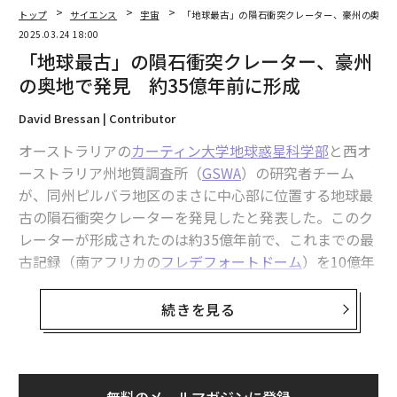
トップ
サイエンス
宇宙
「地球最古」の隕石衝突クレーター、豪州の奥地で
2025.03.24 18:00
「地球最古」の隕石衝突クレーター、豪州
の奥地で発見 約35億年前に形成
David Bressan | Contributor
オーストラリアの
カーティン大学地球惑星科学部
と西オ
ーストラリア州地質調査所（
GSWA
）の研究者チーム
が、同州ピルバラ地区のまさに中心部に位置する地球最
古の隕石衝突クレーターを発見したと発表した。このク
レーターが形成されたのは約35億年前で、これまでの最
古記録（南アフリカの
フレデフォートドーム
）を10億年
以上さかのぼる、知られている中で最古となる。
続きを見る
学術系オンラインニュースメディアの
The Conversation
に掲載された記事では、衝突起源を証明するために現地
でどのようにして証拠を集めたかが説明されている。