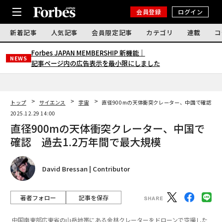
会員登録
ログイン
新着記事
人気記事
会員限定記事
カテゴリ
連載
コ
Forbes JAPAN MEMBERSHIP 新機能｜
NEWS
記事ページ内の広告表示を最小限にしました
トップ
サイエンス
宇宙
直径900mの天体衝突クレーター、中国で確認 過
2025.12.29 14:00
直径900mの天体衝突クレーター、中国で
確認 過去1.2万年間で最大規模
David Bressan | Contributor
著者フォロー
記事を保存
中国南東部広東省の山岳地帯にある金林クレーターをドローンで空撮した