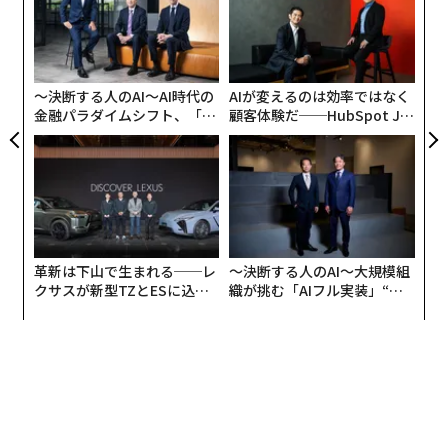
ン
挑
よっ
PA
〜決断する人のAI〜AI時代の
AIが変えるのは効率ではなく
金融パラダイムシフト、「超
顧客体験だ──HubSpot Ja
個別化」の核心 【MUFG×ウ
panが語る「Grow Better」
ェルスナビ×PwC】
な組織のつくり方
革新は下山で生まれる──レ
〜決断する人のAI〜大規模組
クサスが新型TZとESに込め
織が挑む「AIフル実装」“使
た「DISCOVER」の哲学
う”企業から“動く”企業へ【N
TTドコモビジネス×PwC】