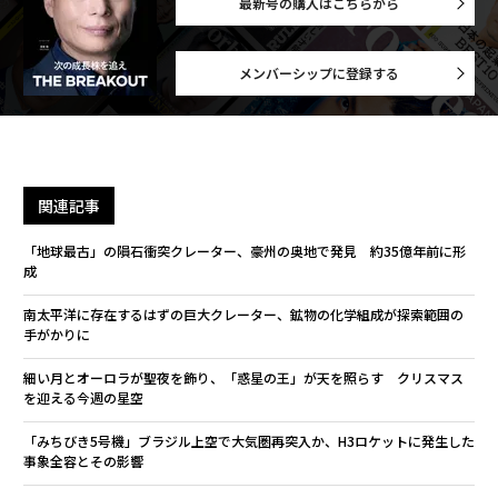
最新号の購入はこちらから
メンバーシップに登録する
関連記事
「地球最古」の隕石衝突クレーター、豪州の奥地で発見 約35億年前に形
成
南太平洋に存在するはずの巨大クレーター、鉱物の化学組成が探索範囲の
手がかりに
細い月とオーロラが聖夜を飾り、「惑星の王」が天を照らす クリスマス
を迎える今週の星空
「みちびき5号機」ブラジル上空で大気圏再突入か、H3ロケットに発生した
事象全容とその影響