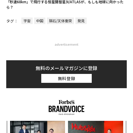
「秒速68km」で飛行する恒星間彗星3I/ATLASが、もしも地球に向かった
ら？
タグ：
宇宙
中国
隕石/天体衝突
発見
advertisement
無料のメールマガジンに登録
無料登録
目
の