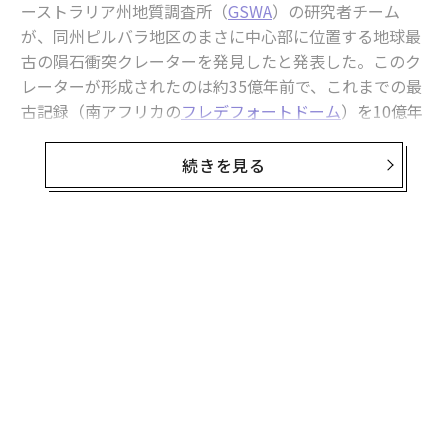
ーストラリア州地質調査所（
GSWA
）の研究者チーム
が、同州ピルバラ地区のまさに中心部に位置する地球最
古の隕石衝突クレーターを発見したと発表した。このク
レーターが形成されたのは約35億年前で、これまでの最
古記録（南アフリカの
フレデフォートドーム
）を10億年
以上さかのぼる、知られている中で最古となる。
続きを見る
学術系オンラインニュースメディアの
The Conversation
に掲載された記事では、衝突起源を証明するために現地
でどのようにして証拠を集めたかが説明されている。
無料のメールマガジンに登録
ピルバラ地区には地球上で見つかる最古級の大陸地殻が
無料登録
存在しており、ピルバラ地塊（地質学的に安定した古い
大陸地殻）の岩石は年代が約38億～27億年前となってい
る。