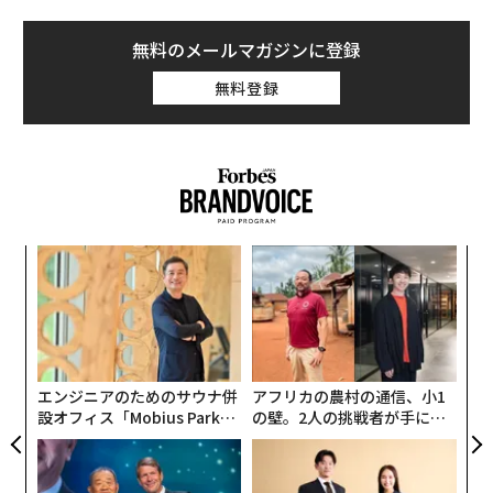
無料のメールマガジンに登録
無料登録
模組
内
“使
グ
【N
実
革
C】
全
ク
た「
エンジニアのためのサウナ併
アフリカの農村の通信、小1
設オフィス「Mobius Park」
の壁。2人の挑戦者が手にし
がオープン──タマディック
た「次なる武器」
が健康経営を徹底する理由