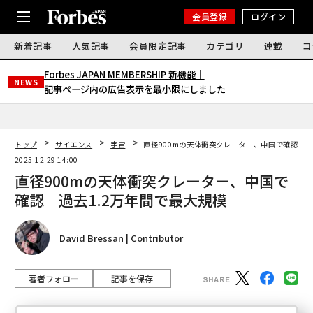
会員登録
ログイン
新着記事
人気記事
会員限定記事
カテゴリ
連載
コ
Forbes JAPAN MEMBERSHIP 新機能｜
NEWS
記事ページ内の広告表示を最小限にしました
トップ
サイエンス
宇宙
直径900mの天体衝突クレーター、中国で確認 過
2025.12.29 14:00
直径900mの天体衝突クレーター、中国で
確認 過去1.2万年間で最大規模
David Bressan | Contributor
著者フォロー
記事を保存