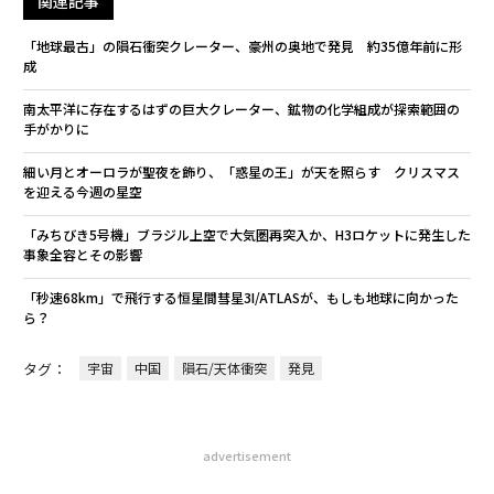
関連記事
「地球最古」の隕石衝突クレーター、豪州の奥地で発見 約35億年前に形
成
南太平洋に存在するはずの巨大クレーター、鉱物の化学組成が探索範囲の
手がかりに
細い月とオーロラが聖夜を飾り、「惑星の王」が天を照らす クリスマス
を迎える今週の星空
「みちびき5号機」ブラジル上空で大気圏再突入か、H3ロケットに発生した
事象全容とその影響
「秒速68km」で飛行する恒星間彗星3I/ATLASが、もしも地球に向かった
ら？
タグ：
宇宙
中国
隕石/天体衝突
発見
advertisement