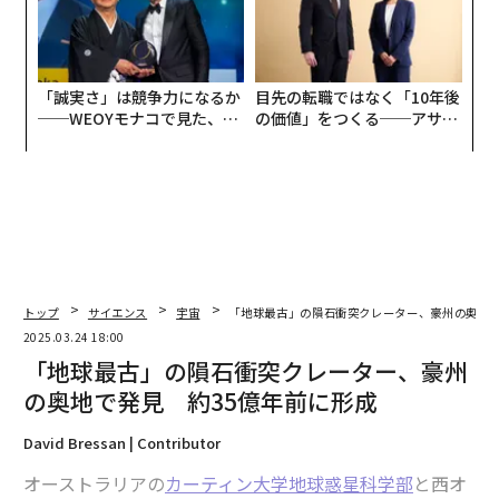
「誠実さ」は競争力になるか
目先の転職ではなく「10年後
──WEOYモナコで見た、く
の価値」をつくる──アサイ
ら寿司の経営哲学
ンの長期伴走型支援とは
トップ
サイエンス
宇宙
「地球最古」の隕石衝突クレーター、豪州の奥地で
2025.03.24 18:00
「地球最古」の隕石衝突クレーター、豪州
の奥地で発見 約35億年前に形成
David Bressan | Contributor
オーストラリアの
カーティン大学地球惑星科学部
と西オ