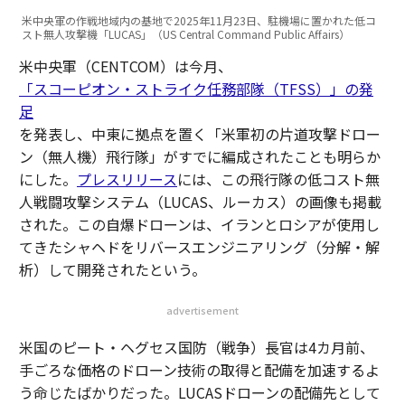
米中央軍の作戦地域内の基地で2025年11月23日、駐機場に置かれた低コ
スト無人攻撃機「LUCAS」（US Central Command Public Affairs）
米中央軍（CENTCOM）は今月、
「スコーピオン・ストライク任務部隊（TFSS）」の発
足
を発表し、中東に拠点を置く「米軍初の片道攻撃ドロー
ン（無人機）飛行隊」がすでに編成されたことも明らか
にした。
プレスリリース
には、この飛行隊の低コスト無
人戦闘攻撃システム（LUCAS、ルーカス）の画像も掲載
された。この自爆ドローンは、イランとロシアが使用し
てきたシャヘドをリバースエンジニアリング（分解・解
析）して開発されたという。
advertisement
米国のピート・ヘグセス国防（戦争）長官は4カ月前、
手ごろな価格のドローン技術の取得と配備を加速するよ
う命じたばかりだった。LUCASドローンの配備先として