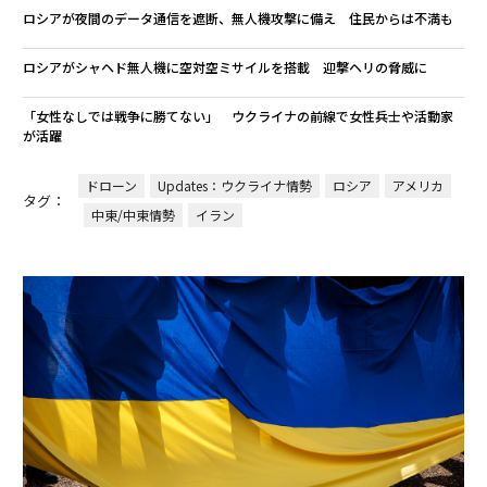
ロシアが夜間のデータ通信を遮断、無人機攻撃に備え 住民からは不満も
ロシアがシャヘド無人機に空対空ミサイルを搭載 迎撃ヘリの脅威に
「女性なしでは戦争に勝てない」 ウクライナの前線で女性兵士や活動家
が活躍
ドローン
Updates：ウクライナ情勢
ロシア
アメリカ
タグ：
中東/中東情勢
イラン