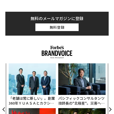
フロンティア能力は極めて重要である。だがウクライナ
の経験が示すのは、それが軍事的優位の始まりにすぎ
ず、完成形ではないということだ。
無料のメールマガジンに登録
有用な戦略モデルは次のように表せる。
無料登録
軍事AI能力 = その国が利用できるフロンティア能力 ×
それを国家目標に移転・圧縮・適応させる能力 × 部隊
全体への展開密度 × 更新・適応の速度 × 戦闘条件下で
のレジリエンス。
義す
挑
これは実証的に検証された方程式ではない。システム全
むス
よっ
体を考えるための枠組みである。
PA
〜
金
各要素が乗算で結びつくのは、1つの要素がほぼゼロで
個
ェ
あれば、他の強みを打ち消し得るからだ。世界で最も賢
「老舗は常に新しい」。創業
パシフィックコンサルタンツ
いモデルであっても、利用可能なハードウェア上で動作
360年ＹＵＡＳＡとカクシン
技師長の"北極星"。災害への
せず、電子戦を生き延びられず、戦術の最前線に届か
CEO田尻望が語る、AIを超え
無力感を乗り越え見つけた、
る人の価値
防災一筋20年の答え