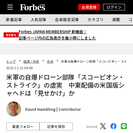
会員登録
ログイン
新着記事
人気記事
会員限定記事
カテゴリ
連載
コ
Forbes JAPAN MEMBERSHIP 新機能｜
NEWS
記事ページ内の広告表示を最小限にしました
トップ
経済・社会
北米
米軍の自爆ドローン部隊「スコーピオン・ストラ
2025.12.21 09:00
米軍の自爆ドローン部隊「スコーピオン・
ストライク」の虚実 中東配備の米国版シ
ャヘドは「見せかけ」か
David Hambling | Contributor
著者フォロー
記事を保存