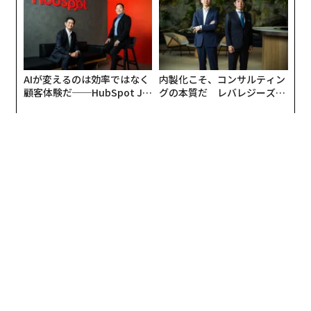
ず、敵が戦術を変えるたびに更新できないのであれば、
戦場での価値は限られる。
ウクライナは、このシステムレベルのアプローチの重要
性、そして一部領域ではその優位性を、繰り返し示して
AIが変えるのは効率ではなく
内製化こそ、コンサルティン
きた。同国の防衛エコシステムは、前線の運用担当者、
顧客体験だ──HubSpot Ja
グの本質だ レバレジーズが
エンジニア、スタートアップ、資金提供者、政府プログ
panが語る「Grow Better」
実践する、次世代ファームの
な組織のつくり方
全貌
ラムを、異例に短いフィードバックループで結びつけて
いる。NATO当局者は現在、戦場での経験を最新技術と
運用手法に転換するウクライナの能力を研究している。
ウクライナの防衛技術クラスターであるBrave1は、実装
の速さを現代戦における重要な要素と位置づけている。
知能生産システムの決定的重要性
要点は、ウクライナがより優れた技術的インプットを持
って始めたということではない。ロシアははるかに大き
な資源を持ち、商用技術や西側・中国のオープンウェイ
トモデルを使って、独自のエンドツーエンドの軍事AI・