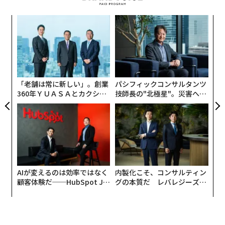
義す
挑
むス
よっ
PA
〜
金
個
ェ
「老舗は常に新しい」。創業
パシフィックコンサルタンツ
360年ＹＵＡＳＡとカクシン
技師長の"北極星"。災害への
CEO田尻望が語る、AIを超え
無力感を乗り越え見つけた、
る人の価値
防災一筋20年の答え
AIが変えるのは効率ではなく
内製化こそ、コンサルティン
顧客体験だ──HubSpot Ja
グの本質だ レバレジーズが
panが語る「Grow Better」
実践する、次世代ファームの
な組織のつくり方
全貌