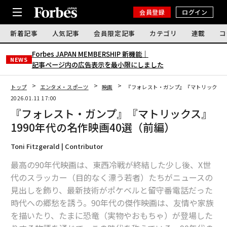
会員登録
ログイン
新着記事
人気記事
会員限定記事
カテゴリ
連載
コ
Forbes JAPAN MEMBERSHIP 新機能｜
NEWS
記事ページ内の広告表示を最小限にしました
トップ
エンタメ・スポーツ
映画
『フォレスト・ガンプ』『マトリックス』1
2026.01.11 17:00
『フォレスト・ガンプ』『マトリックス』
1990年代の名作映画40選（前編）
Toni Fitzgerald | Contributor
最高の90年代映画は、東西冷戦が終結した少し後、X世
代のスラッカー（目的なく漂う若者）たちがニュースの
見出しを飾り、最新技術がポケベルと留守番電話だった
時代への郷愁を誘う。90年代の傑作映画は、友情や家族
を描いたり、たまに恐竜（実物やおもちゃ）が登場した