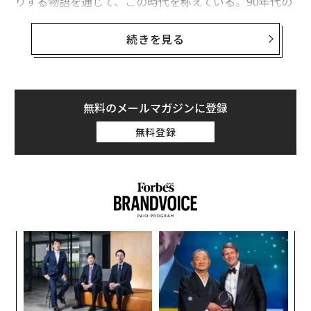
りする物語を通じて、この時代を称えている。90年代の
名作映画のスターと監督たちは、独創的なアイデアと斬
新なアプローチで、この時代を新鮮に感じさせてくれ
続きを見る
た。90年代の傑作を集めた当リストには、歴代トップク
ラスの人気映画になるなど、必見のタイトルも含まれ
る。
無料のメールマガジンに登録
最高の90年代映画
無料登録
今回は、連休中に観たい90年代の洋画40作品のうち、40
位〜21位までの作品を紹介する。当リストにはホラー、
コメディ、アドベンチャー、SFなど多様なジャンルの映
画が含まれる。90年代の世界興行収入1位――さらに
世界興収歴代4位
――はジェームズ・キャメロン監督による
壮大な歴史ロマンス『タイタニック』だ。ほかにも、ス
ィン
「
ティーブン・スピルバーグ、ペニー・マーシャル、スパ
ズが
左右
ムの
T
イク・リー、ジョン・シングルトンら時代を象徴する監
ア
日
督らの名前が並ぶ。
の
た