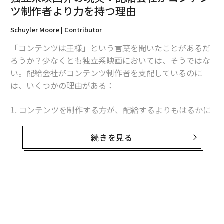
ツ制作者より力を持つ理由
Schuyler Moore | Contributor
「コンテンツは王様」という言葉を聞いたことがあるだ
ろうか？少なくとも独立系映画においては、そうではな
い。配給会社がコンテンツ制作者を支配しているのに
は、いくつかの理由がある：
1. コンテンツを制作する方が、配給するよりもはるかに
セクシーで簡単なため、毎年配給できる数をはるかに上
回る映画が制作されている。そこから需要と供給の法則
続きを見る
が働き、配給会社が大きく有利になる。
2. 配給会社は最適な公開日や時間枠を選ぶことで、自社
のコンテンツを第三者のコンテンツより優先できる。ま
無料のメールマガジンに登録
た、第三者の映画が失敗しても誰も解雇されないため、
翻訳＝高森郁哉/ガリレオ
無料登録
自社映画のマーケティングを第三者の映画より優先する
こともできる。