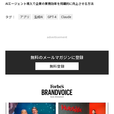
AIエージェント導入で企業の業務効率を飛躍的に向上させる方法
タグ：
アプリ
生成AI
GPT-4
Claude
advertisement
無料のメールマガジンに登録
無料登録
パ
技