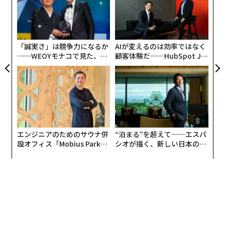
無
目
防
の
ン
「誠実さ」は競争力になるか
AIが変えるのは効率ではなく
──WEOYモナコで見た、く
顧客体験だ──HubSpot Ja
ら寿司の経営哲学
panが語る「Grow Better」
な組織のつくり方
エンジニアのためのサウナ併
“泊まる”を超えて──エスパ
設オフィス「Mobius Park」
シオが描く、新しい日本のラ
がオープン──タマディック
グジュアリー（前編）
が健康経営を徹底する理由