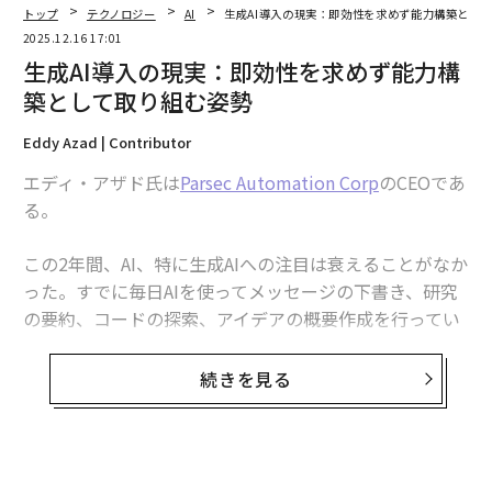
トップ
テクノロジー
AI
生成AI導入の現実：即効性を求めず能力構築とし
2025.12.16 17:01
生成AI導入の現実：即効性を求めず能力構
築として取り組む姿勢
Eddy Azad | Contributor
エディ・アザド氏は
Parsec Automation Corp
のCEOであ
る。
この2年間、AI、特に生成AIへの注目は衰えることがなか
った。すでに毎日AIを使ってメッセージの下書き、研究
の要約、コードの探索、アイデアの概要作成を行ってい
るチームもある。一方で、AIをどこに適用すべきかを今
まさに模索しているチームもある。この差は当然のこと
続きを見る
だ。
しかし、AIを「スイッチを入れる」だけで即座に結果が
得られるものとして扱うのは現実的ではない。そのよう
無料のメールマガジンに登録