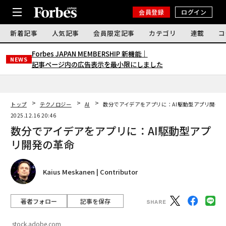
会員登録
ログイン
新着記事
人気記事
会員限定記事
カテゴリ
連載
コ
Forbes JAPAN MEMBERSHIP 新機能｜
NEWS
記事ページ内の広告表示を最小限にしました
トップ
テクノロジー
AI
数分でアイデアをアプリに：AI駆動型アプリ開発
2025.12.16 20:46
数分でアイデアをアプリに：AI駆動型アプ
リ開発の革命
Kaius Meskanen | Contributor
著者フォロー
記事を保存
stock.adobe.com