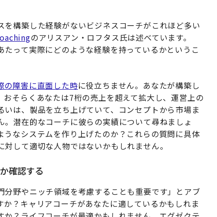
スを構築した経験がないビジネスコーチがこれほど多い
Coaching
のアリスアン・ロフタス氏は述べています。
あたって実際にどのような経験を持っているかというこ
際の障害に直面した時
に役立ちません。あなたが構築し
。おそらくあなたは7桁の売上を超えて拡大し、運営上の
るいは、製品を立ち上げていて、コンセプトから市場ま
ん。潜在的なコーチに彼らの実績について尋ねましょ
ようなシステムを作り上げたのか？これらの質問に具体
に対して適切な人物ではないかもしれません。
るか確認する
門分野やニッチ領域を考慮することも重要です」とアブ
すか？キャリアコーチがあなたに適しているかもしれま
すか？ライフコーチが最適かもしれません。エグゼクテ