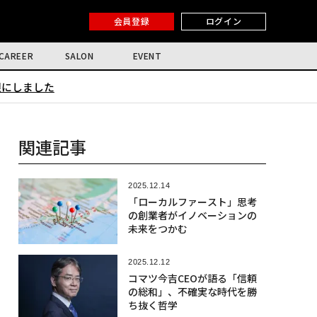
会員登録
ログイン
CAREER
SALON
EVENT
限にしました
関連記事
2025.12.14
「ローカルファースト」思考
の創業者がイノベーションの
未来をつかむ
2025.12.12
コマツ今吉CEOが語る「信頼
の総和」、不確実な時代を勝
ち抜く哲学