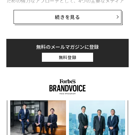
ための強力なアプローチとして、4つの主要なメディア
タイプ（所有メディア、共有メディア、有料メディア、
獲得メディア）の組み合わせが効果的であることを知っ
続きを見る
ています。これら4つのメディアタイプは、組み合わせて
使用することで最大の推進力を生み出します。
効果的なパーソナルブランディングには、メデ
無料のメールマガジンに登録
ィアタイプのカスタムミックスが必要
無料登録
影響力のある
思考的リーダーシップのコミュニケーション計画
を構築
するには、目標に合ったこれらのメディアタイプの適切
な組み合わせと量を決定する必要があります。計画を作
成する際は、これらの各メディアタイプのメリットを考
慮してください。現在コミュニケーション計画を実施し
ア
ている場合は、可視性、信頼性、つながりを構築する最
の
た
良の機会を提供しているかどうか、現在の組み合わせを
伝
評価してください。
る
モ