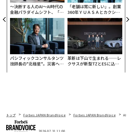
1. 所有メディア - パーソナルブランドストーリ
〜決断する人のAI〜AI時代の
「老舗は常に新しい」。創業
ーを完全にコントロールする
金融パラダイムシフト、「超
360年ＹＵＡＳＡとカクシン
個別化」の核心 【MUFG×ウ
CEO田尻望が語る、AIを超え
完全にあなたのコントロール下にあるものはすべてこの
ェルスナビ×PwC】
る人の価値
カテゴリに分類されます。メッセージ、トーン、スタイ
ル、公開頻度が完全にあなたの手中にあることを意味し
ます。所有メディアは、誰もそれを奪うことができない
ため、パーソナルブランドの基盤を形成するのに役立ち
パシフィックコンサルタンツ
革新は下山で生まれる──レ
ます。所有メディアの例には以下が含まれます：
技師長の"北極星"。災害への
クサスが新型TZとESに込め
無力感を乗り越え見つけた、
た「DISCOVER」の哲学
あなたのニュースレターとメールコミュニケーション
防災一筋20年の答え
あなたが執筆したLinkedIn記事、ソーシャルメディア投
稿
あなた自身のポッドキャストやビデオシリーズ
あなたが作成したコース
システム、フレームワーク、プロセスを含むあなたの知
トップ
Forbes JAPAN BrandVoice
Forbes JAPAN BrandVoice
AIが
的財産
所有メディアが効果的なのは、使用方法やタイミングを
2026.07.31 11:00