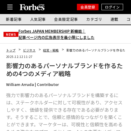
会員登録
ログイン
新着記事
人気記事
会員限定記事
カテゴリ
連載
コ
Forbes JAPAN MEMBERSHIP 新機能｜
NEWS
記事ページ内の広告表示を最小限にしました
トップ
ビジネス
経営・戦略
影響力のあるパーソナルブランドを作るための
2025.12.12 11:27
影響力のあるパーソナルブランドを作るた
めの4つのメディア戦略
William Arruda | Contributor
強力で影響力のあるパーソナルブランドを構築するに
は、ステークホルダーに対して可視性があり、アクセス
しやすく、価値を提供できる存在である必要がありま
す。そうすることで、信頼と感情的なつながりを築くこ
とができます。マーケターは、可視性と信頼性を高める