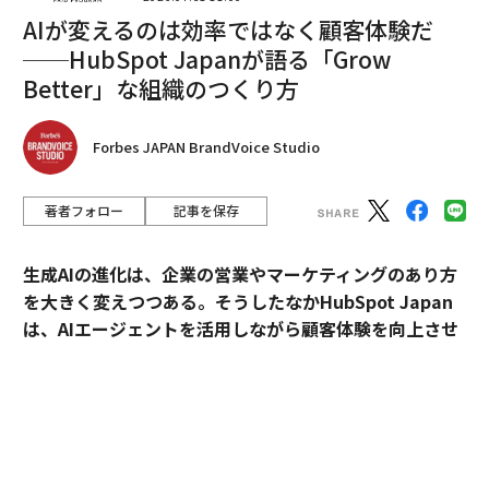
自分で選択でき、編集を完全にコントロールできるから
AIが変えるのは効率ではなく顧客体験だ
です。あなたのコミュニティやそれに参加してほしい
──HubSpot Japanが語る「Grow
人々にメッセージとブランドの個性を伝えるのに強力で
Better」な組織のつくり方
す。また、あなたがそれを所有しているため、著作権の
問題を心配することなく、
コンテンツを再利用して影響力を高める
ことができま
Forbes JAPAN BrandVoice Studio
す。所有メディアは、ブランドの構築を始めたばかりの
時に不可欠です。なぜなら、コミュニティを成長させ、
著者フォロー
記事を保存
他の人に注目してもらうのに役立つからです。思考的リ
ーダーシップの基盤を構築する直接的な方法を提供し、
生成AIの進化は、企業の営業やマーケティングのあり方
あなたの声を中心に据えたブランド体験の場を人々に提
を大きく変えつつある。そうしたなかHubSpot Japan
供します。
は、AIエージェントを活用しながら顧客体験を向上させ
るプラットフォームを提供している。
2. 共有メディア – 協力してパーソナルブランド
を構築する
外資・日系・スタートアップを横断して採用支援を手掛
共有メディアは、個別に公開するコンテンツや、誰かが
けるエンワールド・ジャパン代表取締役社長・山本裕介
あなたをメディアで取り上げることからではなく、社会
氏が、HubSpot Japanカントリーマネージャーの伊佐
的な交流を通じて可視性を生み出します。ソーシャルメ