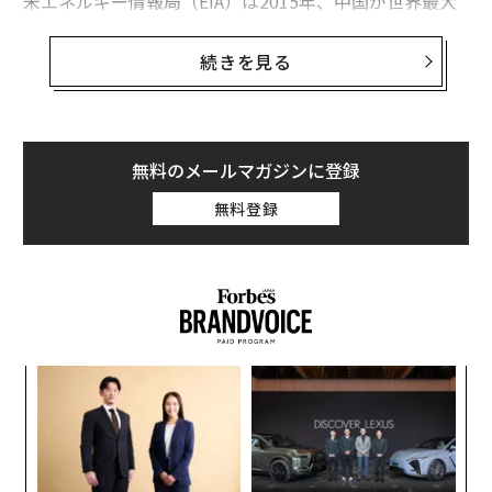
米エネルギー情報局（EIA）は2015年、中国が世界最大
のシェールガス資源量を保有しているとの推計を発表し
た。2000年代初頭に「シェール革命」が始まり、わずか
続きを見る
10年で天然ガスの主要輸入国から世界最大の輸出国へと
変貌を遂げた米国のシェールガスの推定資源量は18兆立
方メートルだ。中国の推定資源量は、そのほぼ2倍に相
当する32兆立方メートルに上る。同国の資源規模は確認
無料のメールマガジンに登録
されており、年間生産量は米国の基準からすると少ない
無料登録
ものの、過去10年間で毎年20％以上と目覚ましい伸びを
示している。
中国政府は2010年代初頭に国内のシェールガス開発計画
を開始した際、米国と同様の変革を期待していた。だ
が、地質学的な要因などがこれを阻んできた。
ンツ
ア
への
の
た、
た
〜
織
う