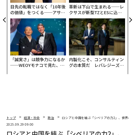
T
目先の転職ではなく「10年後
革新は下山で生まれる──レ
の価値」をつくる──アサイ
クサスが新型TZとESに込め
ンの長期伴走型支援とは
た「DISCOVER」の哲学
「誠実さ」は競争力になるか
内製化こそ、コンサルティン
──WEOYモナコで見た、く
グの本質だ レバレジーズが
ら寿司の経営哲学
実践する、次世代ファームの
全貌
トップ
経済・社会
政治
ロシアと中国を結ぶ「シベリアの力2」、世界の天
2025.09.29 09:00
ロシアと中国を結ぶ「シベリアの力2」、