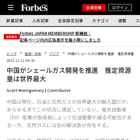
会員登録
ログイン
新着記事
人気記事
会員限定記事
カテゴリ
連載
コ
Forbes JAPAN MEMBERSHIP 新機能｜
NEWS
記事ページ内の広告表示を最小限にしました
トップ
経済・社会
アジア
中国がシェールガス開発を推進 推定資源量は
2025.12.11 09:30
中国がシェールガス開発を推進 推定資源
量は世界最大
Scott Montgomery | Contributor
中国は現在、石油と天然ガスの世界最大の輸入国だが、
あらゆる点でこの状況に満足していない。電気自動車
（EV）産業の急成長によって石油需要が減る可能性があ
る一方、天然ガスには別の解決策が存在する。