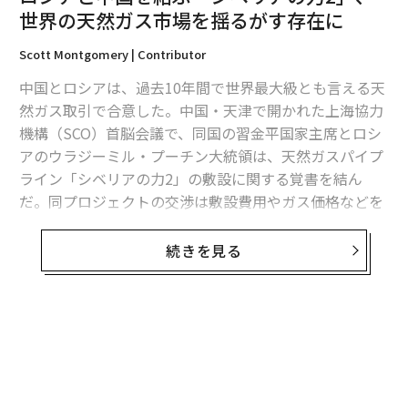
世界の天然ガス市場を揺るがす存在に
翻訳・編集＝安藤清香
Scott Montgomery | Contributor
中国とロシアは、過去10年間で世界最大級とも言える天
然ガス取引で合意した。中国・天津で開かれた上海協力
2026年9月号発売中
機構（SCO）首脳会議で、同国の習金平国家主席とロシ
アのウラジーミル・プーチン大統領は、天然ガスパイプ
最新号の購入はこちらから
ライン「シベリアの力2」の敷設に関する覚書を結ん
だ。同プロジェクトの交渉は敷設費用やガス価格などを
巡り、長年にわたって停滞していた。
メンバーシップに登録する
続きを見る
両国の交渉が行き詰まる中、米国をはじめとする多くの
天然ガス輸出国は、世界最大の輸入国である中国を有望
な市場と見なし、新たなガス輸出施設を建設するなど大
規模な投資を推進してきた。それゆえに、中露の合意は
関連記事
業界に衝撃を与えた。
ロシアと中国を結ぶ「シベリアの力2」、世界の天然ガス市場を揺るがす存
在に
中国とロシアの取引の詳細についてはまだ詰められてい