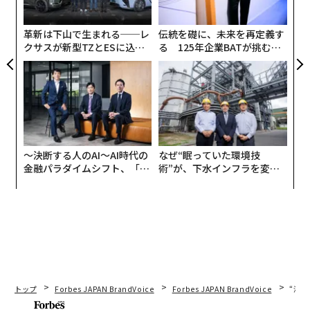
「アフォーダビリティ」という言葉を民主党による「で
ジ
っち上げ」と呼んでいるが、NBCニュースの最近の調査
革新は下山で生まれる──レ
伝統を礎に、未来を再定義す
によれば、有権者の66％が、インフレや生活費高騰への
クサスが新型TZとESに込め
る 125年企業BATが挑むス
た「DISCOVER」の哲学
モークレスな未来
対策でトランプ政権は期待を下回っていると感じてい
る。
〜決断する人のAI〜AI時代の
なぜ“眠っていた環境技
金融パラダイムシフト、「超
術”が、下水インフラを変え
個別化」の核心 【MUFG×ウ
たのか──産総研×月島JFE
ェルスナビ×PwC】
アクアソリューションの10年
トップ
Forbes JAPAN BrandVoice
Forbes JAPAN BrandVoice
“泊