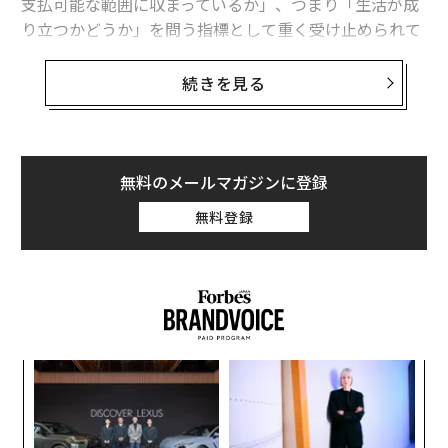
支払可能な範囲に収まっているか」、つまり「生活が成
り立つかどうか」を問う指標として重く受け止められて
いる。インフレ再燃により、中間層においてさえこのバ
ランスが崩壊しつつあるのだ。
続きを見る
トランプ大統領はこの問題を軽視する姿勢を見せるもの
の、激戦州ペンシルベニアへの訪問を間近に予定するな
ど、政権運営への焦りも透けて見える。本稿では、米国
無料のメールマガジンに登録
全土に広がるこの「生活費危機」の現実を、20の具体的
無料登録
データから詳らかにする。
米国に「アフォーダビリティ危機」が存在する2
0の兆候
雇用が停滞し、インフレ率が加速する中、トランプは米
国時間12月9日にペンシルベニア州を訪問し、経済政策
パ
を議論する予定だ。インフレ率は4月の2.3％から9月に
技
無
は3％へと上昇し、トランプは支持率の低迷と生活費負
“
防
担への姿勢に対する反発に直面している。トランプは
オ