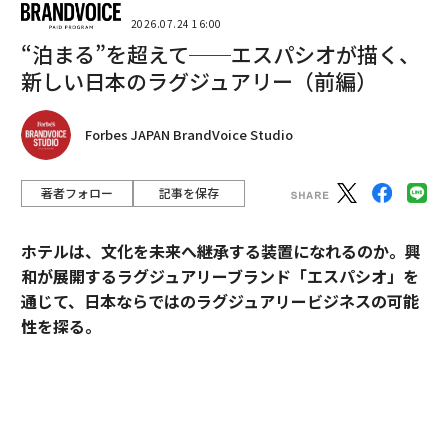
2026.07.24 16:00
“泊まる”を超えて──エスパシオが描く、
新しい日本のラグジュアリー（前編）
Forbes JAPAN BrandVoice Studio
著者フォロー
記事を保存
ホテルは、文化を未来へ継承する装置になれるのか。興
和が展開するラグジュアリーブランド「エスパシオ」を
翻訳＝江津拓哉
通じて、日本ならではのラグジュアリービジネスの可能
性を探る。
2026年9月号発売中
2025年10月、名古屋城の正面にひとつの“城”が誕生し
た。あの有名な金のシャチホコこそ冠してはいないが、
最新号の購入はこちらから
石組みの壁の上に、御殿風の建築が積み重ねられたさま