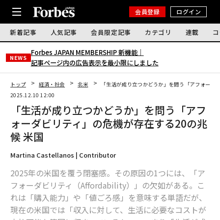
会員登録
ログイン
新着記事
人気記事
会員限定記事
カテゴリ
連載
コ
Forbes JAPAN MEMBERSHIP 新機能｜
NEWS
記事ページ内の広告表示を最小限にしました
トップ
経済・社会
北米
「生活が成り立つかどうか」を問う「アフォーダビ
2025.12.10 12:00
「生活が成り立つかどうか」を問う「アフ
ォーダビリティ」の危機が存在する20の兆
候 米国
Martina Castellanos | Contributor
2025年の米国を覆う閉塞感。その原因の1つには、「ア
フォーダビリティ（Affordability）」の欠如がある。こ
れは「購入能力」や「値ごろ感」を意味する単語だが、
現在の米国では「収入に対して、生活に必要なコストが