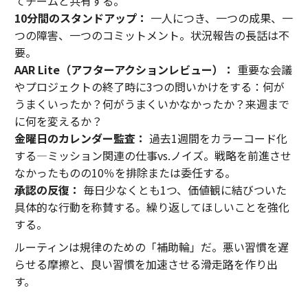
てチームと共有する。
10分間のスタンドアップ：
一人につき、一つの成果、一
つの障害、一つのコミットメント。状況報告の長話は不
要。
AAR Lite（アフターアクションレビュー）：
重要な会議
やプロジェクトの終了時に3つの問いかけをする：何が
うまくいったか？何がうまくいかなかったか？来週まで
に何を変えるか？
金曜日のカレンダー監査：
過去1週間をカラーコード化
する—ミッション関連の仕事vs.ノイズ。戦略を前進させ
なかったものの10％を排除または委任する。
承認の反復：
毎日少なくとも1つ、価値観に結びついた
具体的な行動を称賛する。繰り返してほしいことを強化
する。
ルーティンは規律のための「補助輪」だ。悪い習慣を遅
らせる摩擦と、良い習慣を加速させる滑走路を作り出
す。