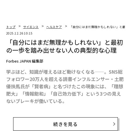
トップ
サイエンス
ヘルスケア
「自分にはまだ無理かもしれない」と最初
2025.12.26 10:15
「自分にはまだ無理かもしれない」と最初
の一歩を踏み出せない人の典型的な心理
Forbes JAPAN 編集部
学ぶほど、知識が増えるほど動けなくなる——。SNS総
フォロワー20万人を超える読書インフルエンサー・土肥
優扶馬氏が「賢者病」と名づけたこの現象には、「理想
肥大」「情報飽和」「自己効力低下」という3つの見え
ないブレーキが働いている。
今回は、そのひとつである「自己効力低下ブレーキ」に
焦点を当てる。準備は整っている。やることも決まって
続きを見る
いる。それなのに、応募ボタンを押す直前で手が止ま