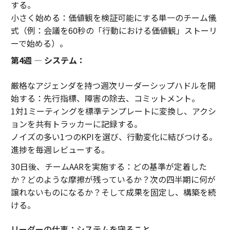
する。
小さく始める：価値観を検証可能にする単一のチーム儀
式（例：会議を60秒の「行動における価値観」ストーリ
ーで始める）。
第4週 — システム：
厳格なアジェンダを持つ週次リーダーシップハドルを開
始する：先行指標、障害の除去、コミットメント。
1対1ミーティングを標準テンプレートに変換し、アクシ
ョンを共有トラッカーに記録する。
ノイズの多い1つのKPIを選び、行動変化に結びつける。
進捗を毎週レビューする。
30日後、チームAARを実施する：どの基準が定着した
か？どのような摩擦が残っているか？次の四半期に何が
譲れないものになるか？そして成果を固定し、構築を続
ける。
リーダーの仕事：システムを守ること