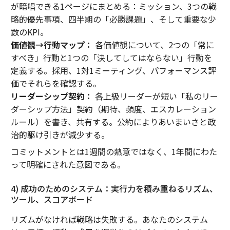
が暗唱できる1ページにまとめる：ミッション、3つの戦
略的優先事項、四半期の「必勝課題」、そして重要な少
数のKPI。
価値観→行動マップ：
各価値観について、2つの「常に
すべき」行動と1つの「決してしてはならない」行動を
定義する。採用、1対1ミーティング、パフォーマンス評
価でそれらを確認する。
リーダーシップ契約：
各上級リーダーが短い「私のリー
ダーシップ方法」契約（期待、頻度、エスカレーション
ルール）を書き、共有する。公約によりあいまいさと政
治的駆け引きが減少する。
コミットメントとは1週間の熱意ではなく、1年間にわた
って明確にされた意図である。
4) 成功のためのシステム：実行力を積み重ねるリズム、
ツール、スコアボード
リズムがなければ戦略は失敗する。あなたのシステム