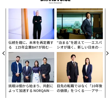
ナ併
“
k」
オ
ック
ジ
パ
由
技
無
防
伝統を礎に、未来を再定義す
“泊まる”を超えて──エスパ
る 125年企業BATが挑むス
シオが描く、新しい日本のラ
モークレスな未来
グジュアリー（前編）
挑戦は個から始まり、共創に
目先の転職ではなく「10年後
よって加速する NORQAIN JA
の価値」をつくる──アサイ
PAN 特別座談会
ンの長期伴走型支援とは