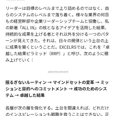
リーダーは目標のレベルまで上り詰めるのではなく、自
らのシステムのレベルまで落ち着く。様々な業界の何百
もの経営幹部や企業リーダーシップチームと協働し、私
の新著『ALL IN』の核となるアイデアを活用した結果、
持続的な成果を上げる者とそれ以外を分ける一つのパタ
ーンが見えてきた。それは、日々の規律という土台の上
に成果を築くということだ。EXCELRSでは、これを「卓
越した結果ピラミッド（RRP）」と呼び、次のように積
み上げていく：
advertisement
揺るぎないルーティン → マインドセットの変革 → ミッ
ションと目的へのコミットメント → 成功のためのシス
テム → 卓越した結果
各層が次の層を強化する。土台を間違えれば、どれだけ
のインスピレーションも戦略を救うことはできない。正