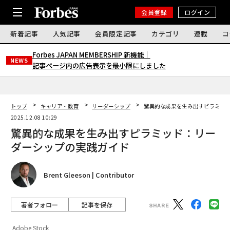
会員登録
ログイン
新着記事
人気記事
会員限定記事
カテゴリ
連載
コ
Forbes JAPAN MEMBERSHIP 新機能｜
NEWS
記事ページ内の広告表示を最小限にしました
トップ
キャリア・教育
リーダーシップ
驚異的な成果を生み出すピラミッ
2025.12.08 10:29
驚異的な成果を生み出すピラミッド：リー
ダーシップの実践ガイド
Brent Gleeson | Contributor
著者フォロー
記事を保存
Adobe Stock