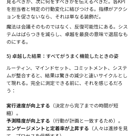
見るべきか、次に何をすべきかを伝えるべきだ。各KPI
を担当者と特定の行動変化に結びつける。指標がアクシ
ョンを促さないなら、それは単なる装飾だ。
魔法は会議そのものではなく、反復可能性にある。シス
テムはばらつきを減らし、卓越を最良の意味で退屈なも
のにする。
5) 卓越した結果：すべてがうまく機能したときの姿
ルーティン、マインドセット、コミットメント、システ
ムが整合すると、結果は驚きの減少と速いサイクルとし
て現れる。完全に測定できる前に、それを感じるだろ
う：
実行速度が向上する
（決定から完了までの時間が短
縮）。
予測精度が向上する
（行動が計画と一致するため）。
エンゲージメントと定着率が上昇する
（人々は進捗を見
て、プロセスを信頼する）。